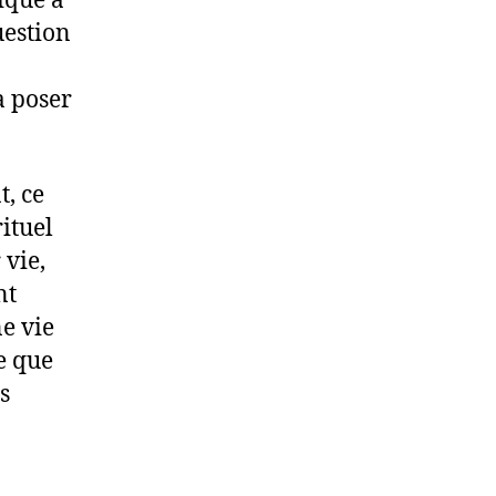
ique à
uestion
a poser
t, ce
ituel
 vie,
nt
e vie
e que
s