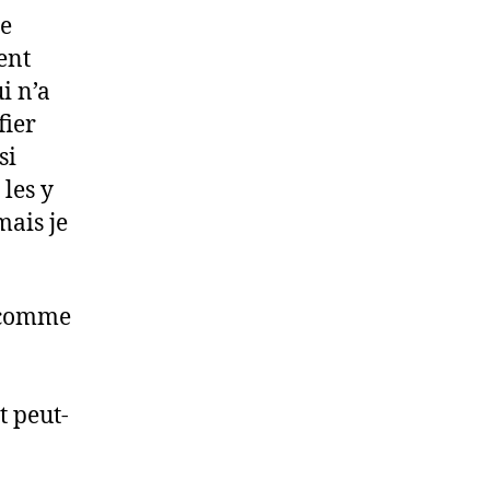
de
ent
i n’a
fier
si
 les y
mais je
, comme
t peut-