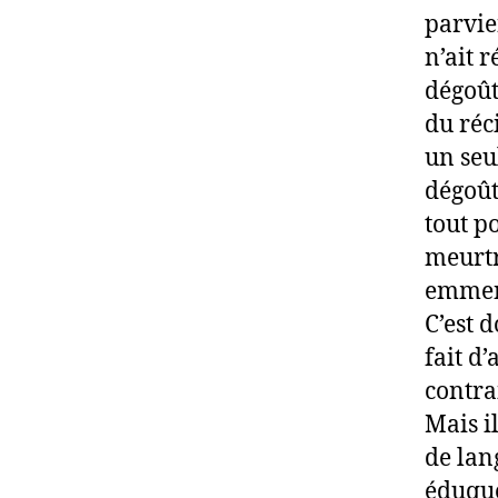
parvie
n’ait r
dégoût
du réc
un seu
dégoût 
tout po
meurtr
emmene
C’est 
fait d’
contrai
Mais il
de lang
éduque