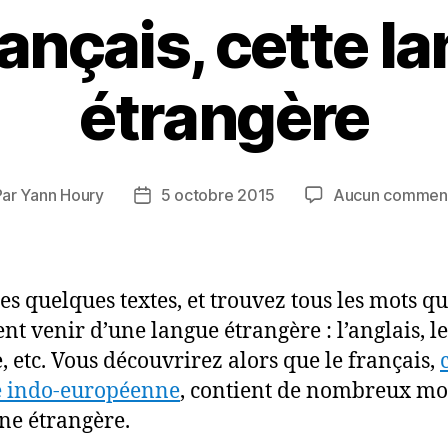
rançais, cette l
étrangère
Par
Yann Houry
5 octobre 2015
Aucun comment
eur
Date
de
ticle
l’article
ces quelques textes, et trouvez tous les mots q
nt venir d’une langue étrangère : l’anglais, le
e, etc. Vous découvrirez alors que le français,
e indo-européenne
, contient de nombreux mo
ine étrangère.