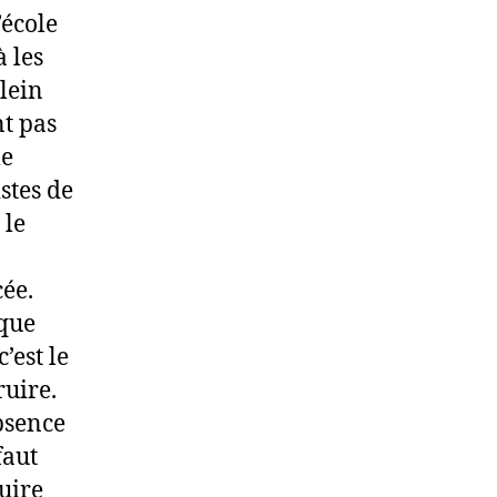
’école
à les
plein
nt pas
le
istes de
 le
cée.
 que
’est le
ruire.
absence
faut
uire