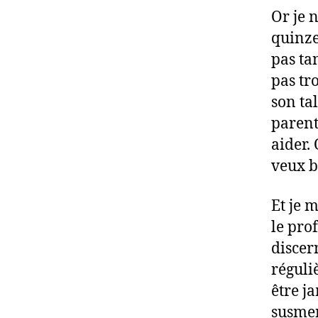
Or je 
quinze
pas ta
pas tr
son ta
parents
aider.
veux b
Et je 
le pro
discer
réguli
être j
susmen