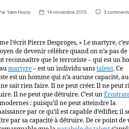
Par
Yann Houry
14 novembre 2015
3 commenta
teur
Date
de
ticle
l’article
me l’écrit Pierre Desproges, « Le martyre, c’est
oyen de devenir célèbre quand on n’a pas de 
faut reconnaître que le terroriste – qui est un
 au
martyre
– est un individu sans
talent
. Ce
iste est un homme qui n’a aucune capacité, a
 ne sait rien faire. Il ne peut créer. Il ne peut 
uire. Il ne peut que détruire. C’est un
Érostrat
modernes : puisqu’il ne peut atteindre la
issance par ce qu’il est capable d’édifier, il s
tre par sa capacité à détruire. De ce point de v