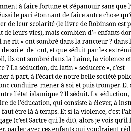
nnent à faire fortune et s’épanouir sans que l
éussi le pari étonnant de faire autre chose qu’
er de leur scolarité (le livre de Robinson est 
it de leurs vies), mais combien d’« enfants do
l ne rit » ont sombré dans la rancœur ? dans 
de soi et de tout, et que séduit par les extrém
il, ils ont sombré dans la haine, la violence et
e ? La séduction, du latin « seducere », c’est
r à part, à l’écart de notre belle société poli
donc conduire, mener à soi et puis tromper. Et
autre l’état islamique ? Il séduit. La séduction, c
re de l’éducation, qui consiste à élever, à inst
 faut être là à temps. Et si la violence, c’est l’
age (c’est Sartre qui le dit), alors je vois qu’il 
r, parler avec ces enfants qui voudraient réd