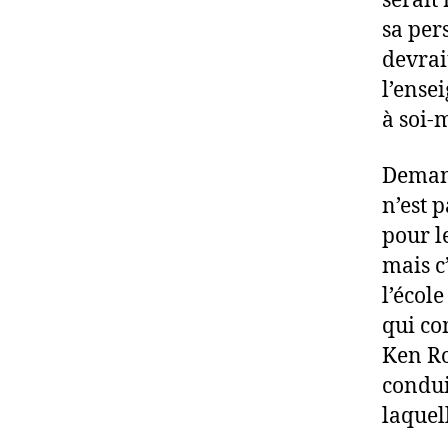
serait
sa pers
devrai
l’ensei
à soi-
Demande
n’est 
pour l
mais c
l’écol
qui co
Ken Ro
condui
laquell