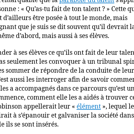
 remarquable que la
parabole du talent
s’appl
onne : « Qu’as-tu fait de ton talent ? » Cette q
t d’ailleurs être posée à tout le monde, mais
gnant que je suis se dit souvent qu’il devrait l
même d’abord, mais aussi à ses élèves.
r à ses élèves ce qu’ils ont fait de leur talen
pas seulement les convoquer à un tribunal spir
es sommer de répondre de la conduite de leur
’est aussi les interroger afin de savoir comme
e les a accompagnés dans ce parcours qu’est un
mmence, comment elle les a aidés à trouver c
binson appellerait leur «
élément
», lequel le
rait à s’épanouir et galvaniser la société dans
e ils se sont insérés.