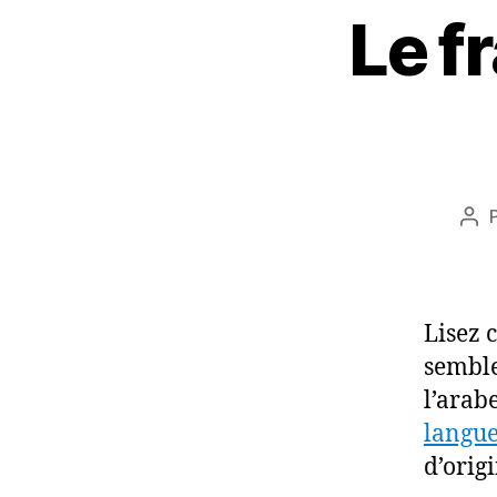
Le f
Aut
de
l’ar
Lisez 
semble
l’arab
langu
d’orig