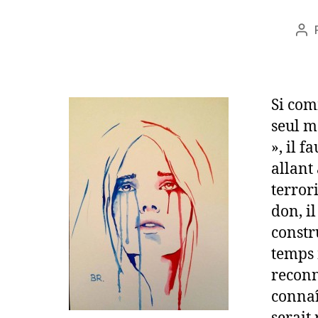
Au
de
l’ar
Si com
seul m
», il 
allant
terror
don, il
constr
temps 
reconna
connaî