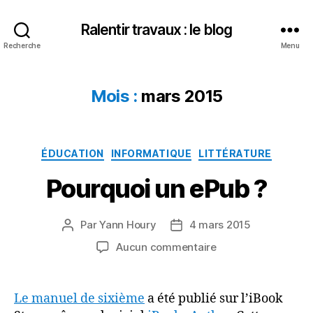
Ralentir travaux : le blog
Recherche
Menu
Mois :
mars 2015
Catégories
ÉDUCATION
INFORMATIQUE
LITTÉRATURE
Pourquoi un ePub ?
Par
Yann Houry
4 mars 2015
Auteur
Date
de
de
sur
Aucun commentaire
l’article
l’article
Pourquoi
un
ePub
Le manuel de sixième
a été publié sur l’iBook
?