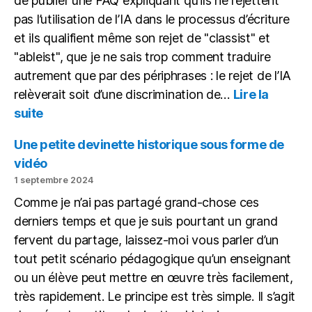
de publier une FAQ expliquant qu’ils ne rejettent
pas l’utilisation de l’IA dans le processus d’écriture
et ils qualifient même son rejet de "classist" et
"ableist", que je ne sais trop comment traduire
autrement que par des périphrases : le rejet de l’IA
relèverait soit d’une discrimination de…
Lire la
:
suite
Avec
l’IA,
Une petite devinette historique sous forme de
tout
vidéo
le
1 septembre 2024
monde
Comme je n’ai pas partagé grand-chose ces
à
égalité
derniers temps et que je suis pourtant un grand
fervent du partage, laissez-moi vous parler d’un
tout petit scénario pédagogique qu’un enseignant
ou un élève peut mettre en œuvre très facilement,
très rapidement. Le principe est très simple. Il s’agit