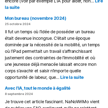
encore (voir par exemple L’IA pour aider, non…
Lire
:
la suite
Écrire
une
Mon bureau (novembre 2024)
macro
25 octobre 2024
avec
Il fut un temps où l’idée de posséder un bureau
chatGPT
était devenue incongrue. C’était une époque
dominée par la nécessité de la mobilité, un temps
où l’iPad permettait un travail s’affranchissant
justement des contraintes de l’immobilité et où
une jeunesse déjà menacée laissait encore mon
corps s’avachir et saisir n’importe quelle
:
opportunité de labeur, que…
Lire la suite
Mon
bureau
Avec l’IA, tout le monde à égalité
(novembre
8 septembre 2024
2024)
Je trouve cet article fascinant. NaNoWriMo vient