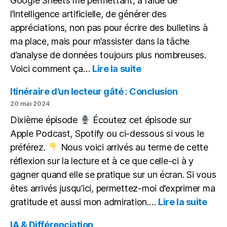
Google Sheets me permettant, à l’aide de
l’intelligence artificielle, de générer des
appréciations, non pas pour écrire des bulletins à
ma place, mais pour m’assister dans la tâche
d’analyse de données toujours plus nombreuses.
:
Voici comment ça…
Lire la suite
L’IA
pour
Itinéraire d’un lecteur gâté : Conclusion
aider,
20 mai 2024
non
Dixième épisode
Écoutez cet épisode sur
pour
Apple Podcast, Spotify ou ci-dessous si vous le
remplacer
préférez.
Nous voici arrivés au terme de cette
réflexion sur la lecture et à ce que celle-ci à y
gagner quand elle se pratique sur un écran. Si vous
êtes arrivés jusqu’ici, permettez-moi d’exprimer ma
:
gratitude et aussi mon admiration.…
Lire la suite
Itiné
d’un
IA & Différenciation