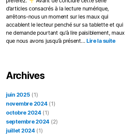
préférez.
Avant de conclure cette série
d’articles consacrés à la lecture numérique,
arrêtons-nous un moment sur les maux qui
accablent le lecteur penché sur sa tablette et qui
ne demande pourtant qu’à lire paisiblement, maux
:
que nous avons jusqu’à présent…
Lire la suite
Itinérai
d’un
lecteur
gâté : 
maux
Archives
du
numéri
juin 2025
(1)
novembre 2024
(1)
octobre 2024
(1)
septembre 2024
(2)
juillet 2024
(1)