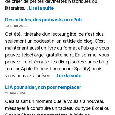
de créer de petites devinettes historiques ou
:
littéraires…
Lire la suite
Une
petite
Des articles, des podcasts, un ePub
devinette
10 juillet 2024
historique
Cet été, Itinéraire d’un lecteur gâté, ce n’est plus
sous
seulement un podcast ni un article de blog. C’est
forme
de
maintenant aussi un livre au format ePub que vous
vidéo
pouvez télécharger gratuitement. En somme, vous
pouvez lire et écouter les dix épisodes sur ce blog
(ou sur Apple Podcast ou encore Spotify), mais
:
vous pouvez à présent…
Lire la suite
Des
articles,
L’IA pour aider, non pour remplacer
des
23 mai 2024
podcasts,
Cela faisait un moment que je voulais à nouveau
un
m’essayer à construire un tableau du type Excel ou
ePub