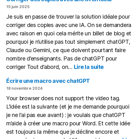
15 juin 2025
Je suis en passe de trouver la solution idéale pour
corriger des copies avec une IA. On se demandera
avec raison en quoi cela mérite un billet de blog et
pourquoi je n’utilise pas tout simplement chatGPT,
Claude ou Gemini, ce que doivent pourtant faire
nombre d’enseignants. Pas de chatGPT pour
:
corriger Tout d’abord, on…
Lire la suite
Corriger
des
Écrire une macro avec chatGPT
copies
18 novembre 2024
avec
Your browser does not support the video tag.
une
L’idée est la suivante (et je me demande pourquoi
IA
en
je ne l’ai pas eue avant) : je voulais que chatGPT
local
m’aide à créer une macro pour Word. Et cette idée
est toujours la même que je décline encore et