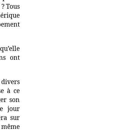
s ? Tous
mérique
ipement
qu’elle
ens ont
 divers
se à ce
ger son
e jour
era sur
e même