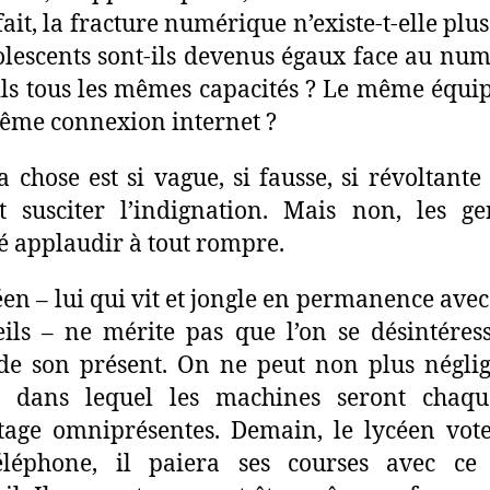
fait, la fracture numérique n’existe-t-elle plu
olescents sont-ils devenus égaux face au nu
ils tous les mêmes capacités ? Le même équ
ême connexion internet ?
la chose est si vague, si fausse, si révoltante 
t susciter l’indignation. Mais non, les g
é applaudir à tout rompre.
éen – lui qui vit et jongle en permanence avec
ils – ne mérite pas que l’on se désintéres
de son présent. On ne peut non plus négli
r dans lequel les machines seront chaqu
age omniprésentes. Demain, le lycéen vot
éléphone, il paiera ses courses avec c