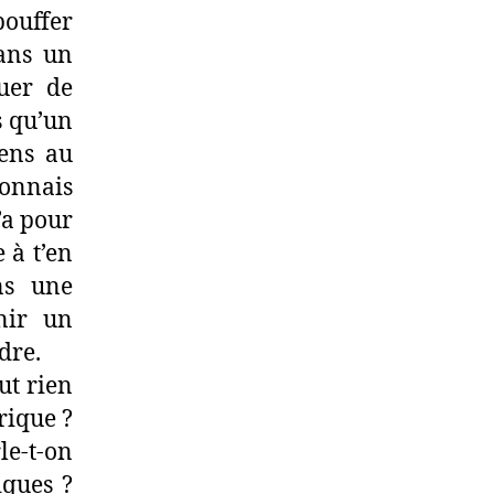
pour
pouffer
être
dans un
éduqué
au
uer de
numérique)
s qu’un
iens au
connais
’a pour
 à t’en
ans une
nir un
dre.
ut rien
rique ?
le-t-on
iques ?