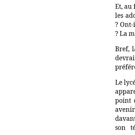
Et, au 
les ad
? Ont-
? La m
Bref, 
devrai
préfér
Le lyc
appare
point 
aveni
davant
son t