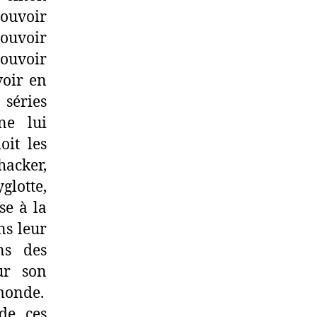
pouvoir
pouvoir
pouvoir
voir en
 séries
ne lui
oit les
hacker,
glotte,
se à la
ns leur
ns des
ur son
 monde.
de ces