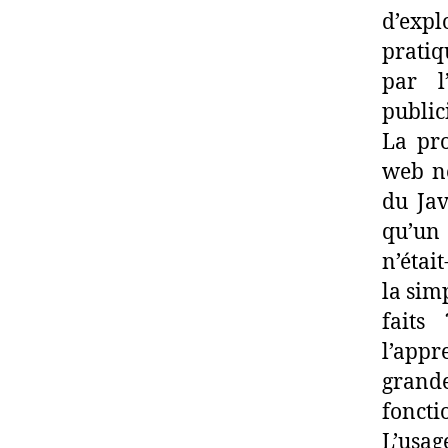
d’expl
pratiq
par l
public
La pr
web ne
du Jav
qu’un
n’étai
la sim
faits
l’app
grande
foncti
L’usa