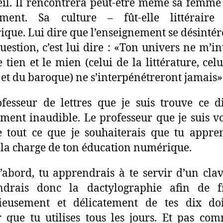
il. Il rencontrera peut-être même sa femme
ement. Sa culture – fût-elle littéraire
que. Lui dire que l’enseignement se désintér
question, c’est lui dire : «Ton univers ne m’in
e tien et le mien (celui de la littérature, celu
 et du baroque) ne s’interpénétreront jamais»
fesseur de lettres que je suis trouve ce d
ment inaudible. Le professeur que je suis v
e tout ce que je souhaiterais que tu appre
s la charge de ton éducation numérique.
’abord, tu apprendrais à te servir d’un clav
ndrais donc la dactylographie afin de f
ieusement et délicatement de tes dix doi
r que tu utilises tous les jours. Et pas co