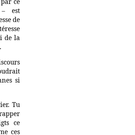
 par ce
 – est
esse de
téresse
i de la
.
iscours
oudrait
nnes si
ier. Tu
rapper
gts ce
mme ces