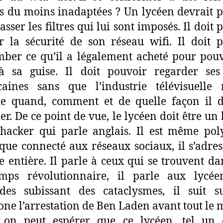
s du moins inadaptées ? Un lycéen devrait 
asser les filtres qui lui sont imposés. Il doit 
r la sécurité de son réseau wifi. Il doit 
ber ce qu’il a légalement acheté pour pou
à sa guise. Il doit pouvoir regarder ses
caines sans que l’industrie télévisuelle 
e quand, comment et de quelle façon il d
er. De ce point de vue, le lycéen doit être un 
hacker qui parle anglais. Il est même poly
que connecté aux réseaux sociaux, il s’adres
e entière. Il parle à ceux qui se trouvent da
emps révolutionnaire, il parle aux lycée
odes subissant des cataclysmes, il suit s
one l’arrestation de Ben Laden avant tout le
, on peut espérer que ce lycéen, tel un 