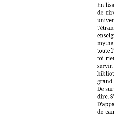
En lis
de rir
unive
t’étra
enseig
mythe 
toute 
toi ri
servir
bibli
grand 
De sur
dire. 
D’appa
de cam