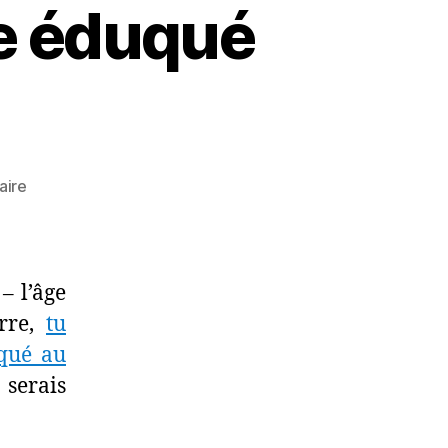
re éduqué
sur
aire
Lettre
ouverte
à
un
– l’âge
lycéen
erre,
tu
(qui
uqué au
n’a
pas
 serais
la
maturité