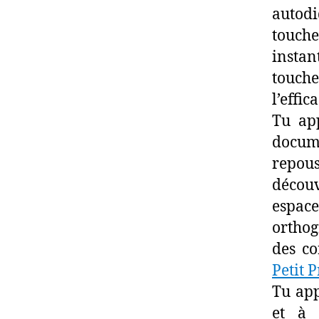
autodi
touch
instan
touche
l’effi
Tu app
docum
repous
découv
espace
orthog
des co
Petit 
Tu app
et à 