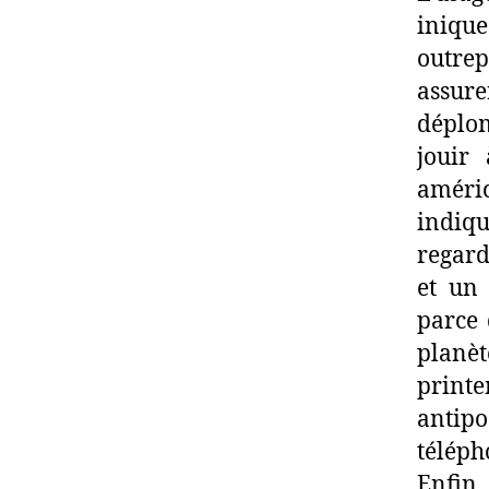
inique
outrep
assure
déplom
jouir 
améri
indiqu
regard
et un 
parce 
planèt
print
antip
téléph
Enfin