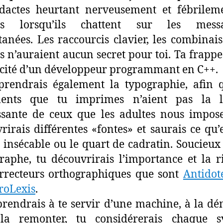
dactes heurtant nerveusement et fébrilem
es lorsqu’ils chattent sur les messa
tanées. Les raccourcis clavier, les combinai
s n’auraient aucun secret pour toi. Ta frappe
cacité d’un développeur programmant en C++.
rendrais également la typographie, afin 
ents que tu imprimes n’aient pas la l
sante de ceux que les adultes nous impos
rirais différentes «fontes» et saurais ce qu’
 insécable ou le quart de cadratin. Soucieux
raphe, tu découvrirais l’importance et la r
rrecteurs orthographiques que sont
Antidot
ProLexis
.
rendrais à te servir d’une machine, à la d
la remonter, tu considérerais chaque s