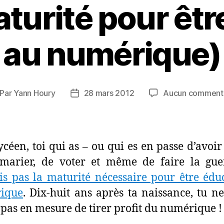
aturité pour êt
au numérique)
Par
Yann Houry
28 mars 2012
Aucun comment
teur
Date
de
rticle
l’article
ycéen, toi qui as – ou qui es en passe d’avoir 
 marier, de voter et même de faire la gu
is pas la maturité nécessaire pour être éd
ique
. Dix-huit ans après ta naissance, tu ne
as en mesure de tirer profit du numérique !