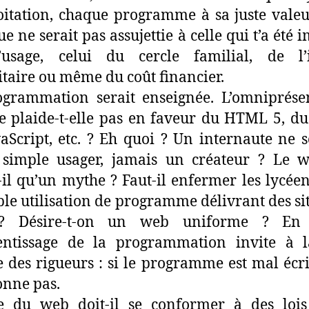
oitation, chaque programme à sa juste valeur
ue ne serait pas assujettie à celle qui t’a été 
’usage, celui du cercle familial, de l’
itaire ou même du coût financier.
ogrammation serait enseignée. L’omniprése
 plaide-t-elle pas en faveur du HTML 5, du
aScript, etc. ? Eh quoi ? Un internaute ne se
 simple usager, jamais un créateur ? Le w
t-il qu’un mythe ? Faut-il enfermer les lycée
ple utilisation de programme délivrant des sit
 ? Désire-t-on un web uniforme ? En 
rentissage de la programmation invite à l
 des rigueurs : si le programme est mal écrit
onne pas.
ge du web doit-il se conformer à des lois