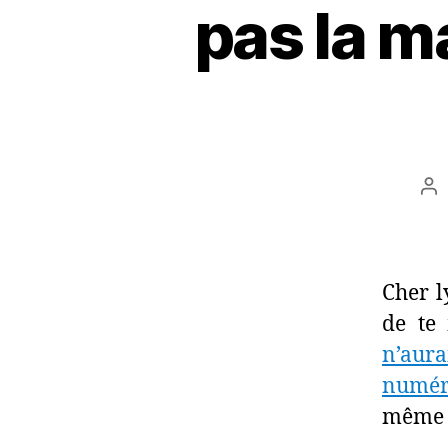
pas la m
Au
de
l’a
Cher l
de te
n’aura
numér
même p