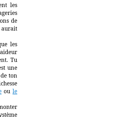
ent les
geries
sons de
 aurait
que les
aideur
ent. Tu
est une
 de ton
ichesse
e
ou
le
émonter
ystème