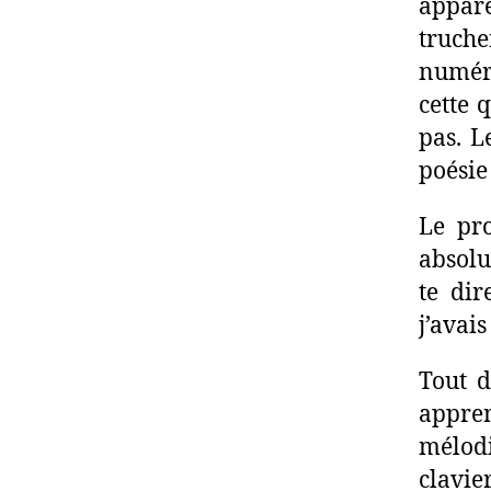
appare
truch
numéri
cette 
pas. L
poésie
Le pro
absolu
te dir
j’avai
Tout d
appre
mélod
clavie