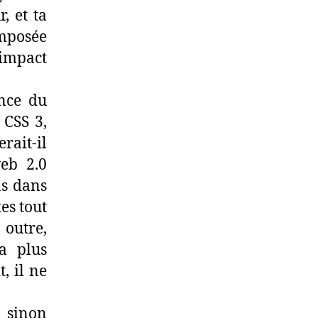
, et ta
imposée
impact
nce du
 CSS 3,
rait-il
eb 2.0
ns dans
es tout
outre,
a plus
, il ne
 sinon