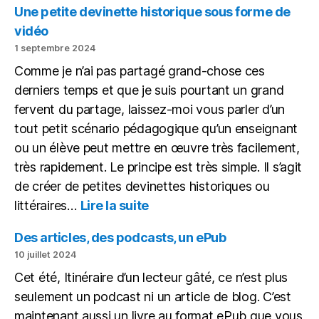
l’IA,
Une petite devinette historique sous forme de
tout
vidéo
le
1 septembre 2024
monde
Comme je n’ai pas partagé grand-chose ces
à
égalité
derniers temps et que je suis pourtant un grand
fervent du partage, laissez-moi vous parler d’un
tout petit scénario pédagogique qu’un enseignant
ou un élève peut mettre en œuvre très facilement,
très rapidement. Le principe est très simple. Il s’agit
de créer de petites devinettes historiques ou
:
littéraires…
Lire la suite
Une
petite
Des articles, des podcasts, un ePub
devinette
10 juillet 2024
historique
Cet été, Itinéraire d’un lecteur gâté, ce n’est plus
sous
seulement un podcast ni un article de blog. C’est
forme
de
maintenant aussi un livre au format ePub que vous