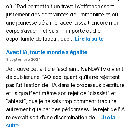
où l’iPad permettait un travail s’affranchissant
justement des contraintes de l’immobilité et où
une jeunesse déjà menacée laissait encore mon
corps s’avachir et saisir n’importe quelle
:
opportunité de labeur, que…
Lire la suite
Mon
bureau
Avec l’IA, tout le monde à égalité
(novembre
8 septembre 2024
2024)
Je trouve cet article fascinant. NaNoWriMo vient
de publier une FAQ expliquant qu’ils ne rejettent
pas l’utilisation de l’IA dans le processus d’écriture
et ils qualifient même son rejet de "classist" et
"ableist", que je ne sais trop comment traduire
autrement que par des périphrases : le rejet de l’IA
relèverait soit d’une discrimination de…
Lire la
:
suite
Avec