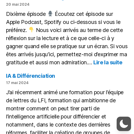
aider,
20 mai 2024
non
Dixième épisode
Écoutez cet épisode sur
pour
Apple Podcast, Spotify ou ci-dessous si vous le
remplacer
préférez.
Nous voici arrivés au terme de cette
réflexion sur la lecture et à ce que celle-ci à y
gagner quand elle se pratique sur un écran. Si vous
êtes arrivés jusqu’ici, permettez-moi d’exprimer ma
:
gratitude et aussi mon admiration.…
Lire la suite
Itiné
d’un
IA & Différenciation
lect
17 mai 2024
gâté
J’ai récemment animé une formation pour l’équipe
de lettres du LFI, formation qui ambitionne de
montrer comment on peut tirer parti de
l’intelligence artificielle pour différencier et
notamment, dans le contexte des dernières
réformes, faciliter la création de groupes de