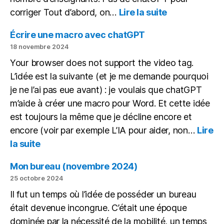
:
corriger Tout d’abord, on…
Lire la suite
Corriger
des
Écrire une macro avec chatGPT
copies
18 novembre 2024
avec
Your browser does not support the video tag.
une
L’idée est la suivante (et je me demande pourquoi
IA
en
je ne l’ai pas eue avant) : je voulais que chatGPT
local
m’aide à créer une macro pour Word. Et cette idée
est toujours la même que je décline encore et
encore (voir par exemple L’IA pour aider, non…
Lire
:
la suite
Écrire
une
Mon bureau (novembre 2024)
macro
25 octobre 2024
avec
Il fut un temps où l’idée de posséder un bureau
chatGPT
était devenue incongrue. C’était une époque
dominée par la nécessité de la mobilité, un temps