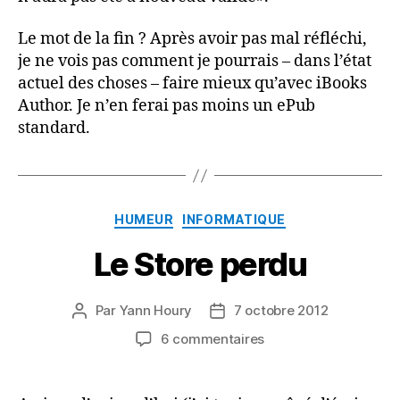
Le mot de la fin ? Après avoir pas mal réfléchi,
je ne vois pas comment je pourrais – dans l’état
actuel des choses – faire mieux qu’avec iBooks
Author. Je n’en ferai pas moins un ePub
standard.
Catégories
HUMEUR
INFORMATIQUE
Le Store perdu
Par
Yann Houry
7 octobre 2012
Auteur
Date
de
de
sur
6 commentaires
l’article
l’article
Le
Store
perdu