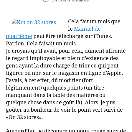
l’article
l’article
Le
manuel
de
Cela fait un mois que
quatrième
le
Manuel de
n’est
quatrième
peut être téléchargé sur iTunes.
plus
Pardon. Cela faisait un mois.
sur
Je croyais qu’il avait, pour cela, dûment affronté
le
le regard impitoyable et plein d’exigence des
store
d’Apple
gens ayant la dure charge de trier ce qui peut
figurer ou non sur le magasin en ligne d’Apple.
J’avais, à cet effet, dû modifier (fort
légitimement) quelques points (un titre
manquant dans la table des matières ou
quelque chose dans ce goût-là). Alors, je pus
goûter au bonheur de voir le point vert suivi de
«On 32 stores».
Aujourd’hui, je découvre un point rouge suivi de