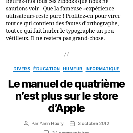
Retirez-moi tous ces zibooks que nous ne
saurions voir ! Que la fameuse «expérience
utilisateur» reste pure ! Profitez-en pour virer
tout ce qui contient des fautes d’orthographe,
tout ce qui fait hurler le typographe un peu
vétilleux. Il ne restera pas grand-chose.
Catégories
DIVERS
ÉDUCATION
HUMEUR
INFORMATIQUE
Le manuel de quatrième
n’est plus sur le store
d’Apple
Par
Yann Houry
3 octobre 2012
Auteur
Date
de
de
sur
34 commentaires