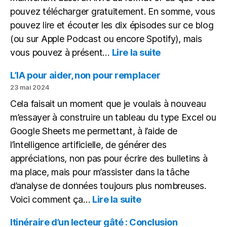
vidéo
pouvez télécharger gratuitement. En somme, vous
pouvez lire et écouter les dix épisodes sur ce blog
(ou sur Apple Podcast ou encore Spotify), mais
:
vous pouvez à présent…
Lire la suite
Des
articles,
L’IA pour aider, non pour remplacer
des
23 mai 2024
podcasts,
Cela faisait un moment que je voulais à nouveau
un
m’essayer à construire un tableau du type Excel ou
ePub
Google Sheets me permettant, à l’aide de
l’intelligence artificielle, de générer des
appréciations, non pas pour écrire des bulletins à
ma place, mais pour m’assister dans la tâche
d’analyse de données toujours plus nombreuses.
:
Voici comment ça…
Lire la suite
L’IA
pour
Itinéraire d’un lecteur gâté : Conclusion