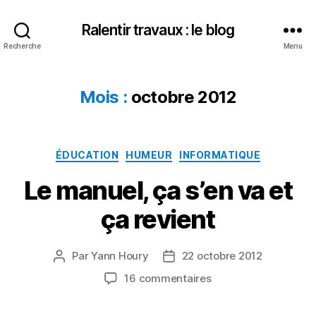
Ralentir travaux : le blog
Recherche
Menu
Mois :
octobre 2012
Catégories
ÉDUCATION
HUMEUR
INFORMATIQUE
Le manuel, ça s’en va et
ça revient
Par
Yann Houry
22 octobre 2012
Auteur
Date
de
de
sur
16 commentaires
l’article
l’article
Le
manuel,