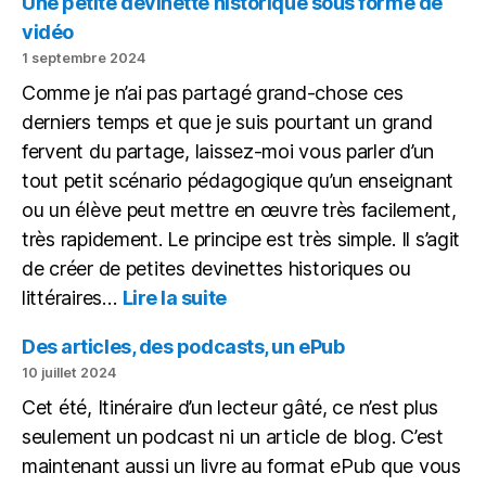
Une petite devinette historique sous forme de
tout
vidéo
le
1 septembre 2024
monde
Comme je n’ai pas partagé grand-chose ces
à
égalité
derniers temps et que je suis pourtant un grand
fervent du partage, laissez-moi vous parler d’un
tout petit scénario pédagogique qu’un enseignant
ou un élève peut mettre en œuvre très facilement,
très rapidement. Le principe est très simple. Il s’agit
de créer de petites devinettes historiques ou
:
littéraires…
Lire la suite
Une
petite
Des articles, des podcasts, un ePub
devinette
10 juillet 2024
historique
Cet été, Itinéraire d’un lecteur gâté, ce n’est plus
sous
seulement un podcast ni un article de blog. C’est
forme
de
maintenant aussi un livre au format ePub que vous
vidéo