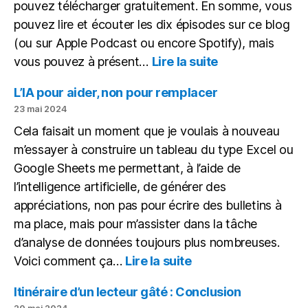
pouvez télécharger gratuitement. En somme, vous
pouvez lire et écouter les dix épisodes sur ce blog
(ou sur Apple Podcast ou encore Spotify), mais
:
vous pouvez à présent…
Lire la suite
Des
articles,
L’IA pour aider, non pour remplacer
des
23 mai 2024
podcasts,
Cela faisait un moment que je voulais à nouveau
un
m’essayer à construire un tableau du type Excel ou
ePub
Google Sheets me permettant, à l’aide de
l’intelligence artificielle, de générer des
appréciations, non pas pour écrire des bulletins à
ma place, mais pour m’assister dans la tâche
d’analyse de données toujours plus nombreuses.
:
Voici comment ça…
Lire la suite
L’IA
pour
Itinéraire d’un lecteur gâté : Conclusion
aider,