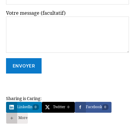
Votre message (facultatif)
Sharing is Caring:
LinkedIn
Twitter
Facebook
0
0
0
More