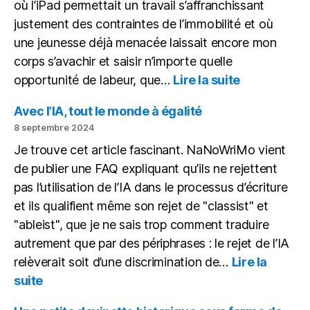
où l’iPad permettait un travail s’affranchissant
justement des contraintes de l’immobilité et où
une jeunesse déjà menacée laissait encore mon
corps s’avachir et saisir n’importe quelle
:
opportunité de labeur, que…
Lire la suite
Mon
bureau
Avec l’IA, tout le monde à égalité
(novembre
8 septembre 2024
2024)
Je trouve cet article fascinant. NaNoWriMo vient
de publier une FAQ expliquant qu’ils ne rejettent
pas l’utilisation de l’IA dans le processus d’écriture
et ils qualifient même son rejet de "classist" et
"ableist", que je ne sais trop comment traduire
autrement que par des périphrases : le rejet de l’IA
relèverait soit d’une discrimination de…
Lire la
:
suite
Avec
l’IA,