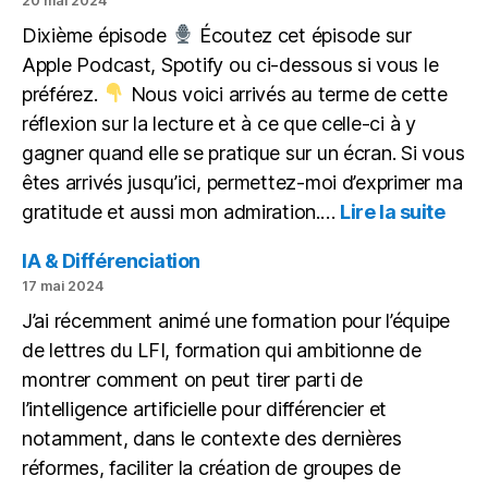
20 mai 2024
non
Dixième épisode
Écoutez cet épisode sur
pour
Apple Podcast, Spotify ou ci-dessous si vous le
remplacer
préférez.
Nous voici arrivés au terme de cette
réflexion sur la lecture et à ce que celle-ci à y
gagner quand elle se pratique sur un écran. Si vous
êtes arrivés jusqu’ici, permettez-moi d’exprimer ma
:
gratitude et aussi mon admiration.…
Lire la suite
Itiné
d’un
IA & Différenciation
lect
17 mai 2024
gâté
J’ai récemment animé une formation pour l’équipe
de lettres du LFI, formation qui ambitionne de
montrer comment on peut tirer parti de
l’intelligence artificielle pour différencier et
notamment, dans le contexte des dernières
réformes, faciliter la création de groupes de