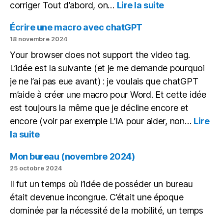
:
corriger Tout d’abord, on…
Lire la suite
Corriger
des
Écrire une macro avec chatGPT
copies
18 novembre 2024
avec
Your browser does not support the video tag.
une
L’idée est la suivante (et je me demande pourquoi
IA
en
je ne l’ai pas eue avant) : je voulais que chatGPT
local
m’aide à créer une macro pour Word. Et cette idée
est toujours la même que je décline encore et
encore (voir par exemple L’IA pour aider, non…
Lire
:
la suite
Écrire
une
Mon bureau (novembre 2024)
macro
25 octobre 2024
avec
Il fut un temps où l’idée de posséder un bureau
chatGPT
était devenue incongrue. C’était une époque
dominée par la nécessité de la mobilité, un temps