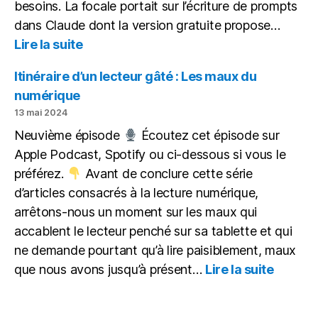
besoins. La focale portait sur l’écriture de prompts
dans Claude dont la version gratuite propose…
:
Lire la suite
IA
&
Itinéraire d’un lecteur gâté : Les maux du
Différenciation
numérique
13 mai 2024
Neuvième épisode
Écoutez cet épisode sur
Apple Podcast, Spotify ou ci-dessous si vous le
préférez.
Avant de conclure cette série
d’articles consacrés à la lecture numérique,
arrêtons-nous un moment sur les maux qui
accablent le lecteur penché sur sa tablette et qui
ne demande pourtant qu’à lire paisiblement, maux
:
que nous avons jusqu’à présent…
Lire la suite
Itinérai
d’un
lecteur