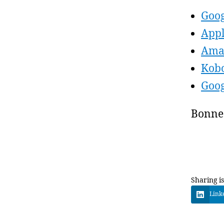
Goog
Appl
Ama
Kob
Goog
Bonne 
Sharing is
Link