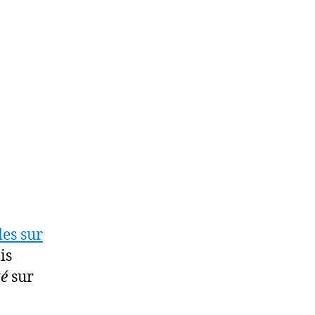
des sur
is
té
sur