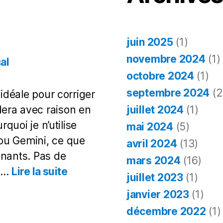
juin 2025
(1)
novembre 2024
(1)
al
octobre 2024
(1)
septembre 2024
(2
 idéale pour corriger
juillet 2024
(1)
era avec raison en
rquoi je n’utilise
mai 2024
(5)
ou Gemini, ce que
avril 2024
(13)
gnants. Pas de
mars 2024
(16)
:
on…
Lire la suite
juillet 2023
(1)
Corriger
janvier 2023
(1)
des
copies
décembre 2022
(1)
avec