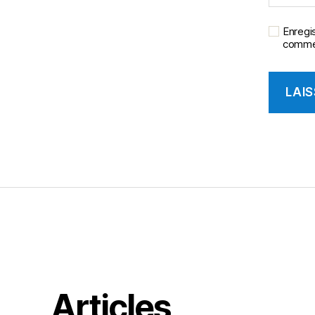
Enregi
commen
Articles