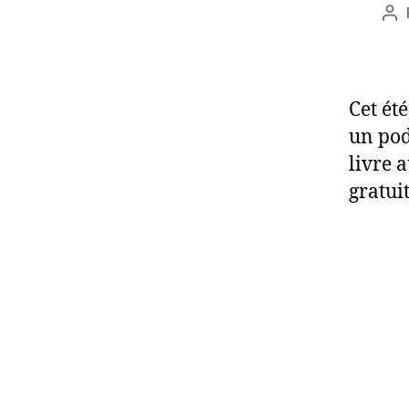
Au
de
l’a
Cet été
un pod
livre 
gratui