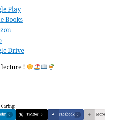
le Play
e Books
zon
o
le Drive
lecture !
 Caring:
edIn
Twitter
Facebook
More
0
0
0