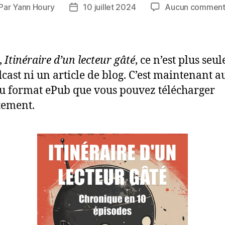
Par
Yann Houry
10 juillet 2024
Aucun comment
teur
Date
de
rticle
l’article
,
Itinéraire d’un lecteur gâté
, ce n’est plus se
cast ni un article de blog. C’est maintenant a
au format ePub que vous pouvez télécharger
tement.