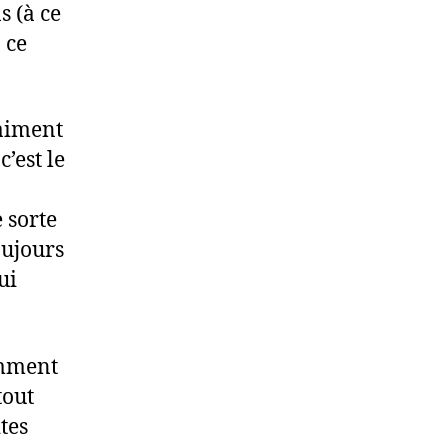
s (à ce
 ce
raiment
’est le
 sorte
oujours
ui
amment
tout
tes