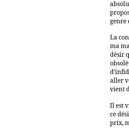
absolu
propos,
genre 
La con
ma mac
désir 
obsolè
d’infi
aller 
vient d
Il est
ce dés
prix, 