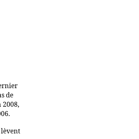
ernier
as de
n 2008,
006.
 lèvent