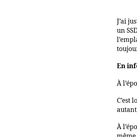
J’ai j
un SSD
l’empl
toujou
En in
À l’é
C’est 
autant
À l’ép
même, 