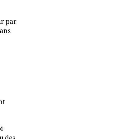
ur par
dans
nt
i-
u des