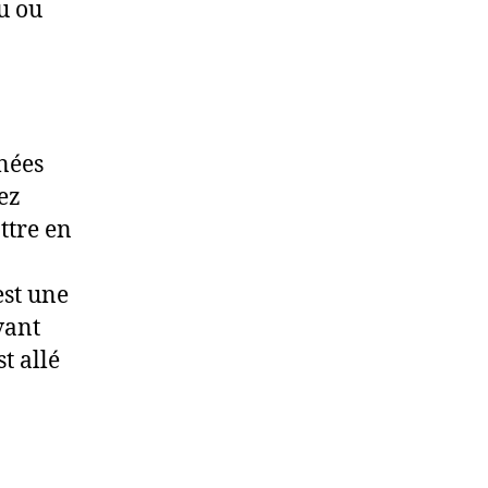
u ou
nées
ez
ttre en
est une
vant
t allé