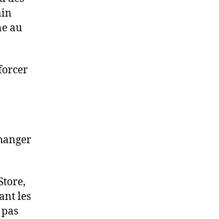
ain
ne au
 forcer
changer
Store,
ant les
 pas