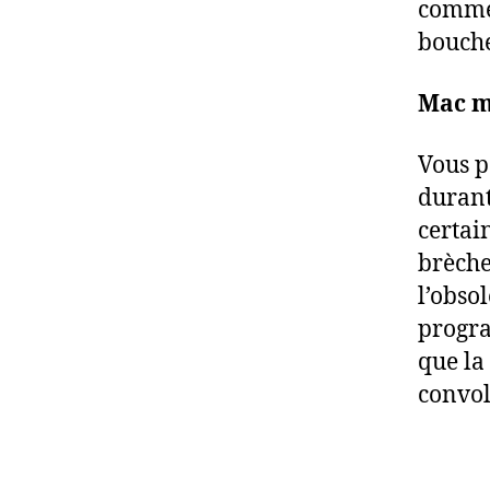
comme 
bouche
Mac m
Vous p
durant
certai
brèche
l’obso
progra
que la
convol