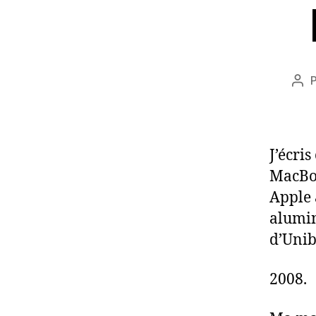
Aut
de
l’ar
J’écri
MacBook
Apple 
alumin
d’Unib
2008.