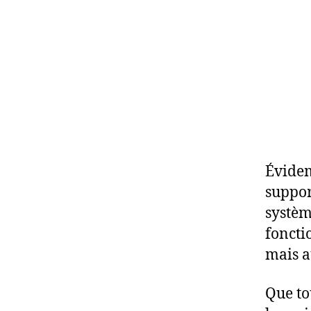
Évidem
suppor
systèm
foncti
mais a
Que to