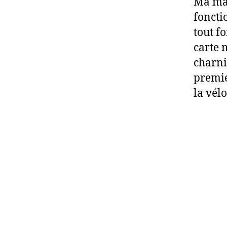
Ma mac
foncti
tout f
carte 
charni
premie
la vélo