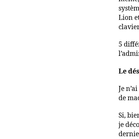
systèm
Lion e
clavie
5 diffé
l’admi
Le dés
Je n’a
de mac
Si, bi
je déc
dernie