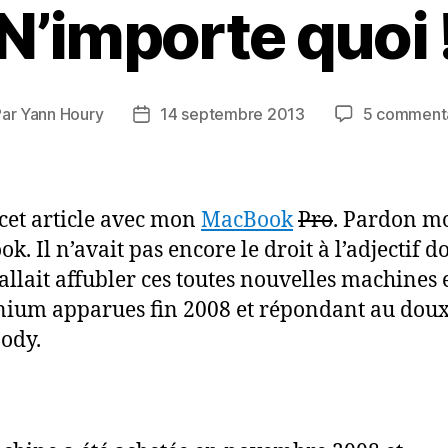
N’importe quoi 
Par
Yann Houry
14 septembre 2013
5 commenta
eur
Date
de
ticle
l’article
s cet article avec mon
MacBook
Pro
. Pardon m
. Il n’avait pas encore le droit à l’adjectif d
allait affubler ces toutes nouvelles machines 
ium apparues fin 2008 et répondant au dou
ody.