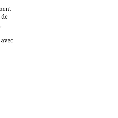
ument
 de
,
 avec