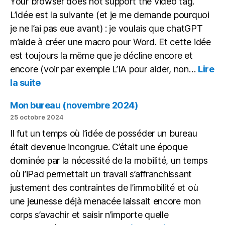
Your browser does not support the video tag.
une
L’idée est la suivante (et je me demande pourquoi
IA
en
je ne l’ai pas eue avant) : je voulais que chatGPT
local
m’aide à créer une macro pour Word. Et cette idée
est toujours la même que je décline encore et
encore (voir par exemple L’IA pour aider, non…
Lire
:
la suite
Écrire
une
Mon bureau (novembre 2024)
macro
25 octobre 2024
avec
Il fut un temps où l’idée de posséder un bureau
chatGPT
était devenue incongrue. C’était une époque
dominée par la nécessité de la mobilité, un temps
où l’iPad permettait un travail s’affranchissant
justement des contraintes de l’immobilité et où
une jeunesse déjà menacée laissait encore mon
corps s’avachir et saisir n’importe quelle