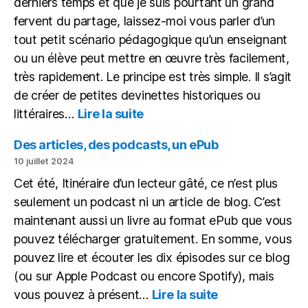
derniers temps et que je suis pourtant un grand
fervent du partage, laissez-moi vous parler d’un
tout petit scénario pédagogique qu’un enseignant
ou un élève peut mettre en œuvre très facilement,
très rapidement. Le principe est très simple. Il s’agit
de créer de petites devinettes historiques ou
:
littéraires…
Lire la suite
Une
petite
Des articles, des podcasts, un ePub
devinette
10 juillet 2024
historique
Cet été, Itinéraire d’un lecteur gâté, ce n’est plus
sous
seulement un podcast ni un article de blog. C’est
forme
de
maintenant aussi un livre au format ePub que vous
vidéo
pouvez télécharger gratuitement. En somme, vous
pouvez lire et écouter les dix épisodes sur ce blog
(ou sur Apple Podcast ou encore Spotify), mais
:
vous pouvez à présent…
Lire la suite
Des