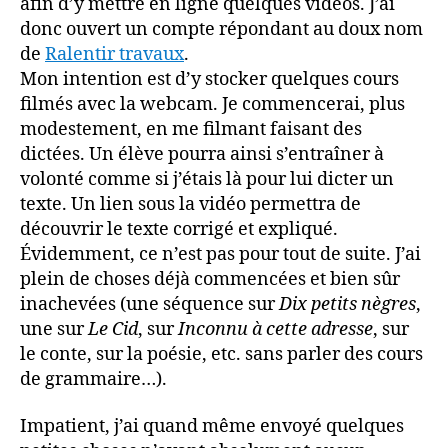
afin d’y mettre en ligne quelques vidéos. J’ai
donc ouvert un compte répondant au doux nom
de
Ralentir travaux
.
Mon intention est d’y stocker quelques cours
filmés avec la webcam. Je commencerai, plus
modestement, en me filmant faisant des
dictées. Un élève pourra ainsi s’entraîner à
volonté comme si j’étais là pour lui dicter un
texte. Un lien sous la vidéo permettra de
découvrir le texte corrigé et expliqué.
Évidemment, ce n’est pas pour tout de suite. J’ai
plein de choses déjà commencées et bien sûr
inachevées (une séquence sur
Dix petits nègres
,
une sur
Le Cid
, sur
Inconnu à cette adresse
, sur
le conte, sur la poésie, etc. sans parler des cours
de grammaire…).
Impatient, j’ai quand même envoyé quelques