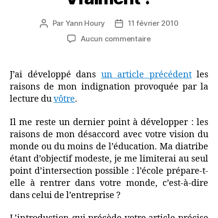
Par
Yann Houry
11 février 2010
Auteur
Date
de
de
sur
Aucun commentaire
l’article
l’article
Il
faut
connaître
J’ai développé dans
un article précédent
les
l’entreprise
raisons de mon indignation provoquée par la
dès
lecture du
vôtre
.
le
lycée.
Il me reste un dernier point à développer : les
Vraiment
raisons de mon désaccord avec votre vision du
?
monde ou du moins de l’éducation. Ma diatribe
étant d’objectif modeste, je me limiterai au seul
point d’intersection possible : l’école prépare-t-
elle à rentrer dans votre monde, c’est-à-dire
dans celui de l’entreprise ?