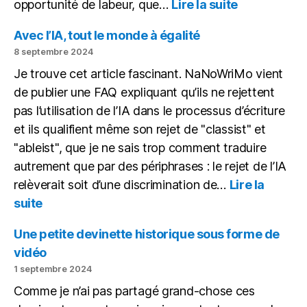
:
opportunité de labeur, que…
Lire la suite
Mon
bureau
Avec l’IA, tout le monde à égalité
(novembre
8 septembre 2024
2024)
Je trouve cet article fascinant. NaNoWriMo vient
de publier une FAQ expliquant qu’ils ne rejettent
pas l’utilisation de l’IA dans le processus d’écriture
et ils qualifient même son rejet de "classist" et
"ableist", que je ne sais trop comment traduire
autrement que par des périphrases : le rejet de l’IA
relèverait soit d’une discrimination de…
Lire la
:
suite
Avec
l’IA,
Une petite devinette historique sous forme de
tout
vidéo
le
1 septembre 2024
monde
Comme je n’ai pas partagé grand-chose ces
à
égalité