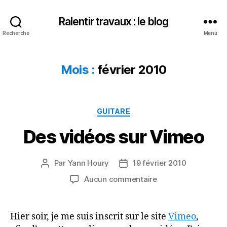
Ralentir travaux : le blog
Recherche
Menu
Mois :
février 2010
Catégories
GUITARE
Des vidéos sur Vimeo
Par
Yann Houry
19 février 2010
Auteur
Date
de
de
sur
Aucun commentaire
l’article
l’article
Des
vidéos
sur
Hier soir, je me suis inscrit sur le site
Vimeo
,
Vimeo