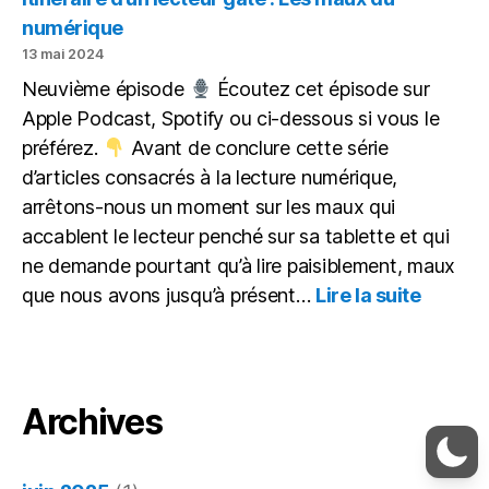
Différenciation
numérique
13 mai 2024
Neuvième épisode
Écoutez cet épisode sur
Apple Podcast, Spotify ou ci-dessous si vous le
préférez.
Avant de conclure cette série
d’articles consacrés à la lecture numérique,
arrêtons-nous un moment sur les maux qui
accablent le lecteur penché sur sa tablette et qui
ne demande pourtant qu’à lire paisiblement, maux
:
que nous avons jusqu’à présent…
Lire la suite
Itinérai
d’un
lecteur
gâté : 
maux
Archives
du
numéri