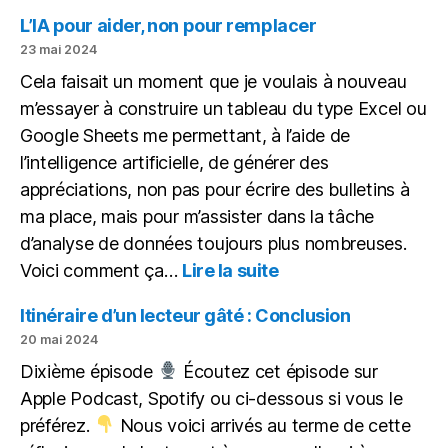
articles,
L’IA pour aider, non pour remplacer
des
23 mai 2024
podcasts,
Cela faisait un moment que je voulais à nouveau
un
m’essayer à construire un tableau du type Excel ou
ePub
Google Sheets me permettant, à l’aide de
l’intelligence artificielle, de générer des
appréciations, non pas pour écrire des bulletins à
ma place, mais pour m’assister dans la tâche
d’analyse de données toujours plus nombreuses.
:
Voici comment ça…
Lire la suite
L’IA
pour
Itinéraire d’un lecteur gâté : Conclusion
aider,
20 mai 2024
non
Dixième épisode
Écoutez cet épisode sur
pour
Apple Podcast, Spotify ou ci-dessous si vous le
remplacer
préférez.
Nous voici arrivés au terme de cette