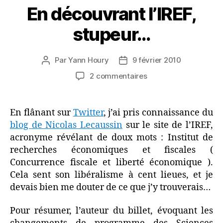
En découvrant l’IREF,
stupeur…
Par
Yann Houry
9 février 2010
Auteur
Date
de
de
sur
2 commentaires
l’article
l’article
En
découvrant
l’IREF,
En flânant sur
Twitter
, j’ai pris connaissance du
stupeur…
blog de Nicolas Lecaussin
sur le site de l’IREF,
acronyme révélant de doux mots : Institut de
recherches économiques et fiscales (
Concurrence fiscale et liberté économique ).
Cela sent son libéralisme à cent lieues, et je
devais bien me douter de ce que j’y trouverais…
Pour résumer, l’auteur du billet, évoquant les