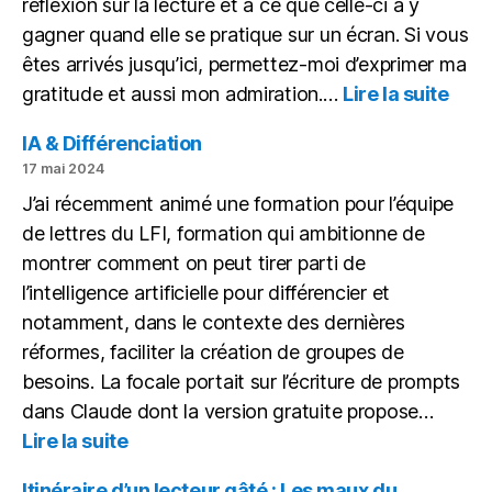
réflexion sur la lecture et à ce que celle-ci à y
gagner quand elle se pratique sur un écran. Si vous
êtes arrivés jusqu’ici, permettez-moi d’exprimer ma
:
gratitude et aussi mon admiration.…
Lire la suite
Itiné
d’un
IA & Différenciation
lect
17 mai 2024
gâté
J’ai récemment animé une formation pour l’équipe
de lettres du LFI, formation qui ambitionne de
montrer comment on peut tirer parti de
l’intelligence artificielle pour différencier et
notamment, dans le contexte des dernières
réformes, faciliter la création de groupes de
besoins. La focale portait sur l’écriture de prompts
dans Claude dont la version gratuite propose…
:
Lire la suite
IA
&
Itinéraire d’un lecteur gâté : Les maux du