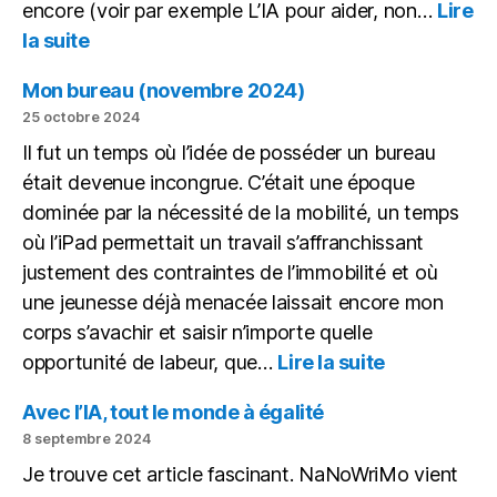
encore (voir par exemple L’IA pour aider, non…
Lire
:
la suite
Écrire
une
Mon bureau (novembre 2024)
macro
25 octobre 2024
avec
Il fut un temps où l’idée de posséder un bureau
chatGPT
était devenue incongrue. C’était une époque
dominée par la nécessité de la mobilité, un temps
où l’iPad permettait un travail s’affranchissant
justement des contraintes de l’immobilité et où
une jeunesse déjà menacée laissait encore mon
corps s’avachir et saisir n’importe quelle
:
opportunité de labeur, que…
Lire la suite
Mon
bureau
Avec l’IA, tout le monde à égalité
(novembre
8 septembre 2024
2024)
Je trouve cet article fascinant. NaNoWriMo vient