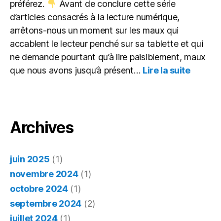
préférez.
Avant de conclure cette série
d’articles consacrés à la lecture numérique,
arrêtons-nous un moment sur les maux qui
accablent le lecteur penché sur sa tablette et qui
ne demande pourtant qu’à lire paisiblement, maux
:
que nous avons jusqu’à présent…
Lire la suite
Itinérai
d’un
lecteur
gâté : 
maux
Archives
du
numéri
juin 2025
(1)
novembre 2024
(1)
octobre 2024
(1)
septembre 2024
(2)
juillet 2024
(1)