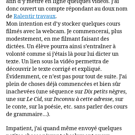
afin d’y mettre en ligne quelques vidéos. J’ai
donc ouvert un compte répondant au doux nom
de
Ralentir travaux
.
Mon intention est d’y stocker quelques cours
filmés avec la webcam. Je commencerai, plus
modestement, en me filmant faisant des
dictées. Un élève pourra ainsi s’entraîner à
volonté comme si j’étais là pour lui dicter un
texte. Un lien sous la vidéo permettra de
découvrir le texte corrigé et expliqué.
Évidemment, ce n’est pas pour tout de suite. J’ai
plein de choses déjà commencées et bien sûr
inachevées (une séquence sur
Dix petits nègres
,
une sur
Le Cid
, sur
Inconnu à cette adresse
, sur
le conte, sur la poésie, etc. sans parler des cours
de grammaire…).
Impatient, j’ai quand même envoyé quelques