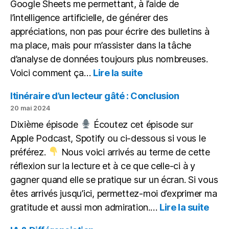
Google Sheets me permettant, à l’aide de
l’intelligence artificielle, de générer des
appréciations, non pas pour écrire des bulletins à
ma place, mais pour m’assister dans la tâche
d’analyse de données toujours plus nombreuses.
:
Voici comment ça…
Lire la suite
L’IA
pour
Itinéraire d’un lecteur gâté : Conclusion
aider,
20 mai 2024
non
Dixième épisode
Écoutez cet épisode sur
pour
Apple Podcast, Spotify ou ci-dessous si vous le
remplacer
préférez.
Nous voici arrivés au terme de cette
réflexion sur la lecture et à ce que celle-ci à y
gagner quand elle se pratique sur un écran. Si vous
êtes arrivés jusqu’ici, permettez-moi d’exprimer ma
:
gratitude et aussi mon admiration.…
Lire la suite
Itiné
d’un