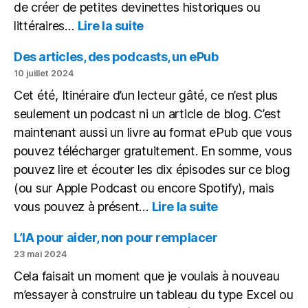
de créer de petites devinettes historiques ou
:
littéraires…
Lire la suite
Une
petite
Des articles, des podcasts, un ePub
devinette
10 juillet 2024
historique
Cet été, Itinéraire d’un lecteur gâté, ce n’est plus
sous
seulement un podcast ni un article de blog. C’est
forme
de
maintenant aussi un livre au format ePub que vous
vidéo
pouvez télécharger gratuitement. En somme, vous
pouvez lire et écouter les dix épisodes sur ce blog
(ou sur Apple Podcast ou encore Spotify), mais
:
vous pouvez à présent…
Lire la suite
Des
articles,
L’IA pour aider, non pour remplacer
des
23 mai 2024
podcasts,
Cela faisait un moment que je voulais à nouveau
un
m’essayer à construire un tableau du type Excel ou
ePub