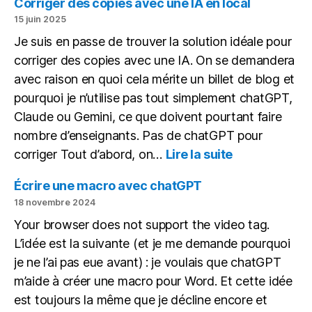
Corriger des copies avec une IA en local
15 juin 2025
Je suis en passe de trouver la solution idéale pour
corriger des copies avec une IA. On se demandera
avec raison en quoi cela mérite un billet de blog et
pourquoi je n’utilise pas tout simplement chatGPT,
Claude ou Gemini, ce que doivent pourtant faire
nombre d’enseignants. Pas de chatGPT pour
:
corriger Tout d’abord, on…
Lire la suite
Corriger
des
Écrire une macro avec chatGPT
copies
18 novembre 2024
avec
Your browser does not support the video tag.
une
L’idée est la suivante (et je me demande pourquoi
IA
en
je ne l’ai pas eue avant) : je voulais que chatGPT
local
m’aide à créer une macro pour Word. Et cette idée
est toujours la même que je décline encore et