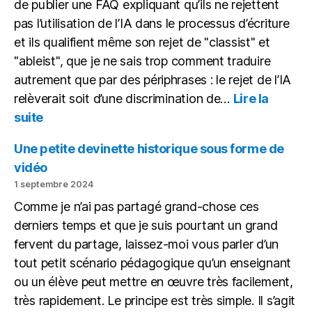
de publier une FAQ expliquant qu’ils ne rejettent
pas l’utilisation de l’IA dans le processus d’écriture
et ils qualifient même son rejet de "classist" et
"ableist", que je ne sais trop comment traduire
autrement que par des périphrases : le rejet de l’IA
relèverait soit d’une discrimination de…
Lire la
:
suite
Avec
l’IA,
Une petite devinette historique sous forme de
tout
vidéo
le
1 septembre 2024
monde
Comme je n’ai pas partagé grand-chose ces
à
égalité
derniers temps et que je suis pourtant un grand
fervent du partage, laissez-moi vous parler d’un
tout petit scénario pédagogique qu’un enseignant
ou un élève peut mettre en œuvre très facilement,
très rapidement. Le principe est très simple. Il s’agit