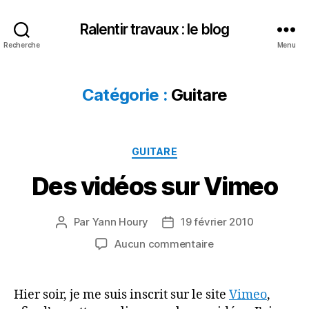
Ralentir travaux : le blog
Recherche
Menu
Catégorie :
Guitare
Catégories
GUITARE
Des vidéos sur Vimeo
Par
Yann Houry
19 février 2010
Auteur
Date
de
de
sur
Aucun commentaire
l’article
l’article
Des
vidéos
sur
Hier soir, je me suis inscrit sur le site
Vimeo
,
Vimeo