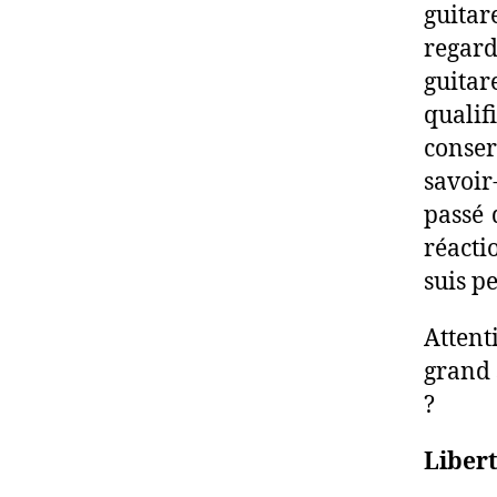
guitar
regar
guita
quali
conse
savoir
passé 
réacti
suis p
Attent
grand 
?
Libert