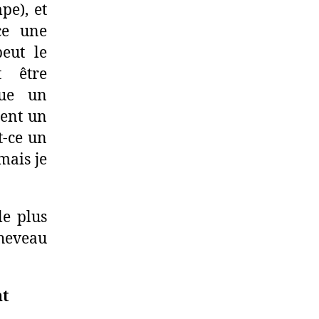
pe), et
ce une
eut le
t être
que un
ment un
t-ce un
mais je
le plus
cheveau
nt