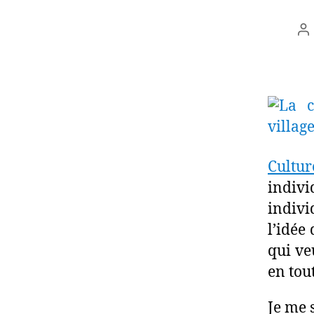
A
d
l’
Cultur
indivi
indivi
l’idée
qui ve
en tout
Je me 