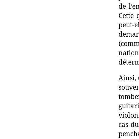
de l’e
Cette 
peut-e
demand
(comm
nation
déterm
Ainsi,
souve
tombe
guitar
violon
cas du
pencha