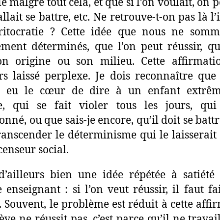
le malgré tout cela, et que si l’on voulait, on 
allait se battre, etc. Ne retrouve-t-on pas là l
ritocratie ? Cette idée que nous ne somm
ement déterminés, que l’on peut réussir, q
on origine ou son milieu. Cette affirmat
rs laissé perplexe. Je dois reconnaître que 
s eu le cœur de dire à un enfant extrê
e, qui se fait violer tous les jours, qui
nné, ou que sais-je encore, qu’il doit se battre
ranscender le déterminisme qui le laisserait
censeur social.
d’ailleurs bien une idée répétée à satiété
enseignant : si l’on veut réussir, il faut fa
s. Souvent, le problème est réduit à cette affi
élève ne réussit pas, c’est parce qu’il ne travai