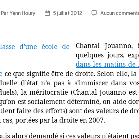
Par
Yann Houry
5 juillet 2012
Aucun commenta
uteur
Date
e
de
article
l’article
Chantal Jouanno, 
quelques jours, exp
dans les matins de
e
ce que signifie être de droite. Selon elle, la
duelle (l’état n’a pas à s’immiscer dans vo
duels), la méritocratie (Chantal Jouanno est
 qu’on est socialement déterminé, on aide do
ulent faire des efforts) sont des valeurs de dro
 cas, portées par la droite en 2007.
suis alors demandé si ces valeurs n’étaient pas