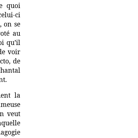
de quoi
elui-ci
, on se
voté au
i qu’il
de voir
cto, de
hantal
nt.
ent la
ameuse
on veut
aquelle
dagogie