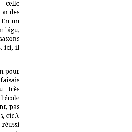
 celle
ion des
. En un
ambigu,
saxons
 ici, il
um pour
faisais
u très
l’école
nt, pas
, etc.).
 réussi