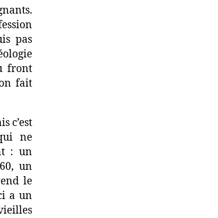
gnants.
fession
uis pas
éologie
 front
on fait
s c’est
qui ne
t : un
 60, un
rend le
ci a un
ieilles