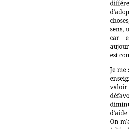
diffé
d’adop
choses
sens, 
car e
aujourd
est co
Je me 
enseig
valoi
défavo
diminu
d’aide 
On m’a