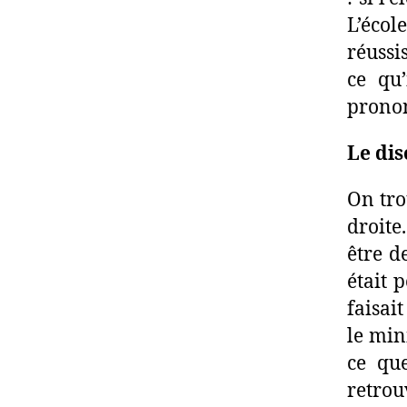
L’éco
réussi
ce qu’
pronon
Le dis
On tro
droite
être d
était p
faisai
le min
ce que
retrou