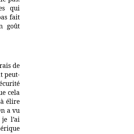
es qui
as fait
un goût
rais de
t peut-
écurité
que cela
à élire
On a vu
je l’ai
mérique