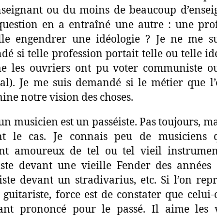
nseignant ou du moins de beaucoup d’ensei
question en a entraîné une autre : une pro
lle engendrer une idéologie ? Je ne me s
é si telle profession portait telle ou telle id
e les ouvriers ont pu voter communiste ou
al). Je me suis demandé si le métier que l’
ine notre vision des choses.
 un musicien est un passéiste. Pas toujours, mai
nt le cas. Je connais peu de musiciens 
nt amoureux de tel ou tel vieil instrumen
iste devant une vieille Fender des années
iste devant un stradivarius, etc. Si l’on rep
 guitariste, force est de constater que celui-
nt prononcé pour le passé. Il aime les v