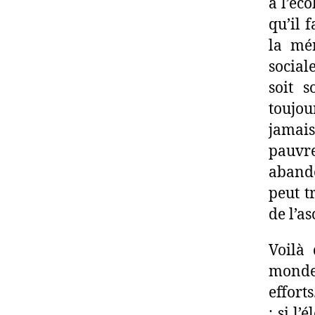
à l’éco
qu’il f
la mé
social
soit s
toujou
jamai
pauvr
abando
peut t
de l’as
Voilà 
monde 
effort
: si l’