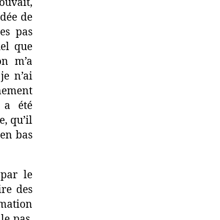
pouvait,
’idée de
es pas
uel que
ion m’a
je n’ai
mement
 a été
, qu’il
 en bas
 par le
ire des
rmation
lle pas.