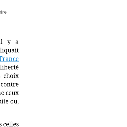
sur
ire
L’enseignant
est-
il
de
il y a
droite
liquait
?
 France
 liberté
s choix
 contre
nc ceux
ite ou,
 celles