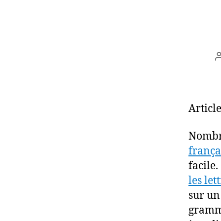
Article
Nombre
frança
facile
les let
sur un
gramma