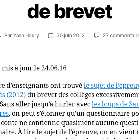
de brevet
Par
Yann Houry
30 juin 2012
27 commentair
Auteur
Date
de
de
l’article
l’article
 mis à jour le 24.06.16
 d’enseignants ont trouvé
le sujet de l’épreu
is (2012)
du brevet des collèges excessivemen
. Sans aller jusqu’à hurler avec
les loups de Sa
tres
, on peut s’étonner qu’un questionnaire po
 conte ne contienne quasiment aucune quest
ire. À lire le sujet de l’épreuve, on en vien