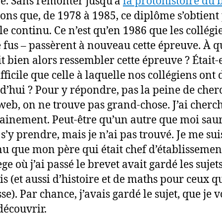
re. Sans remonter jusqu’à
la protohistoire du 
ons que, de 1978 à 1985, ce diplôme s’obtient 
le continu. Ce n’est qu’en 1986 que les collégi
e fus – passèrent à nouveau cette épreuve. À q
t bien alors ressembler cette épreuve ? Était-e
fficile que celle à laquelle nos collégiens ont 
d’hui ? Pour y répondre, pas la peine de cher
 web, on ne trouve pas grand-chose. J’ai cherch
ainement. Peut-être qu’un autre que moi sau
s’y prendre, mais je n’ai pas trouvé. Je me sui
u que mon père qui était chef d’établissemen
ège où j’ai passé le brevet avait gardé les sujet
is (et aussi d’histoire et de maths pour ceux q
se). Par chance, j’avais gardé le sujet, que je 
découvrir.