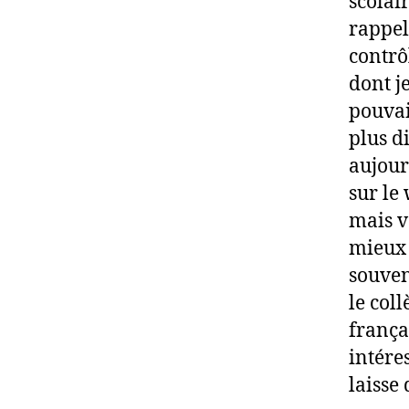
scolai
rappel
contrô
dont j
pouvai
plus di
aujour
sur le
mais v
mieux 
souven
le coll
frança
intéres
laisse 