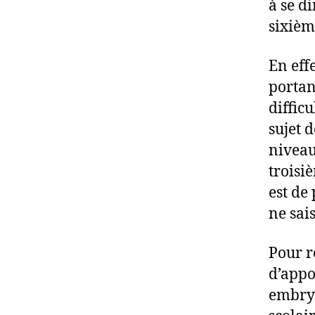
à se d
sixièm
En effe
portant
difficu
sujet 
niveau
troisi
est de 
ne sais
Pour r
d’appo
embryo