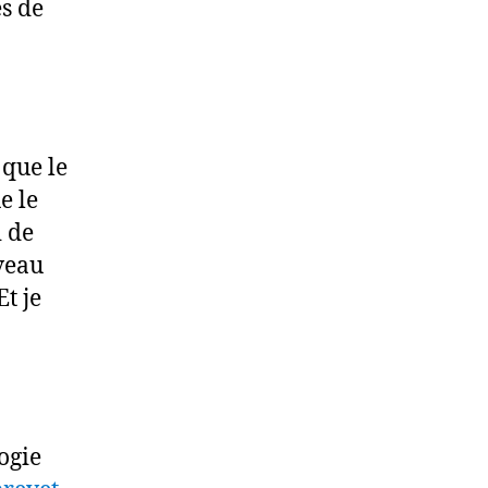
es de
 que le
e le
i de
iveau
Et je
ogie