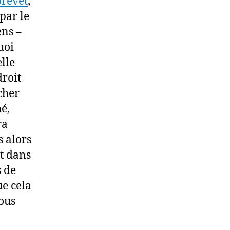
brevet
,
par le
ens –
uoi
lle
droit
cher
é,
ra
s alors
t dans
s de
ue cela
vous