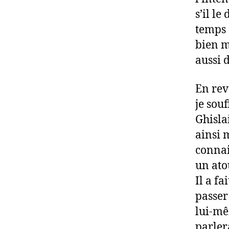
s’il l
temps 
bien m
aussi 
En rev
je souf
Ghisla
ainsi 
connai
un ato
Il a fa
passer
lui-mê
parler