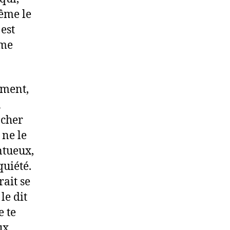
même le
est
ème
ement,
à
 cher
 ne le
ntueux,
quiété.
rait se
le dit
e te
ux