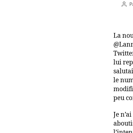
P
Aut
de
l’art
La nou
@Lanno
Twitte
lui re
saluta
le num
modifi
peu co
Je n’ai
aboutis
l’inte