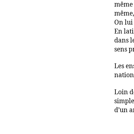
même l
même, c
On lui 
En lati
dans le
sens pr
Les en
nation
Loin d
simple
d’un a