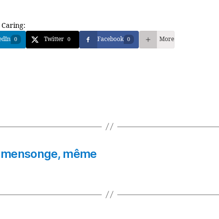
 Caring:
edIn
Twitter
Facebook
More
0
0
0
un mensonge, même