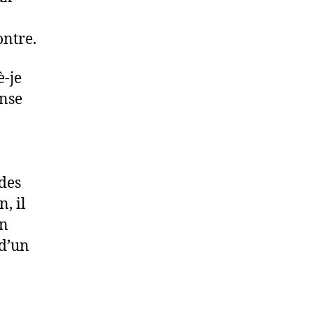
ontre.
è-je
onse
.
des
, il
in
 d’un