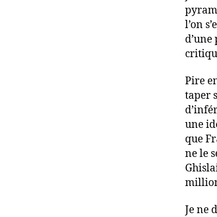
pyrami
l’on s
d’une 
critiq
Pire en
taper s
d’infé
une id
que Fr
ne le 
Ghisla
millio
Je ne d