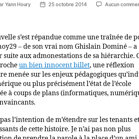
ar
Yann Houry
25 octobre 2014
Aucun commen
eur
Date
de
icle
l’article
velle s’est répandue comme une traînée de p
y29 – de son vrai nom Ghislain Dominé – a 
r suite aux admonestations de sa hiérarchie. C
proche
un bien innocent billet
, une réflexion
ire menée sur les enjeux pédagogiques qu’ind
érique ou plus précisément l’état de l’école
ée à coups de plans (informatiques, numériq
nvaincants.
 pas l’intention de m’étendre sur les tenants et
sants de cette histoire. Je n’ai pas non plus
ntion de prendre la parole à la place d’un ami 