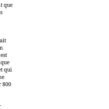
t que
ts
ait
on
 est
ique
t qui
me
r 800
-