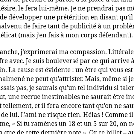
e désire, le fera lui-même. Je ne prendrai pas 
de développer une prétérition en disant qu’il 
alvenu de faire tant de publicité à un probl
délicat (mais j’en fais à mon corps défendant).
anche, j’exprimerai ma compassion. Littéral
fre avec. Je suis bouleversé par ce qui arrive 
in. La cause est évidente : un être qui vous est
malmené ne peut qu’attrister. Mais, même si je
ssais pas, je saurais qu’un tel individu si tale
ut, une recrue inestimables ne saurait être in
it tellement, et il fera encore tant qu’on ne sau
 de lui. L’ami ne risque rien. Hélas ! Comme il 
me, « Si tu ramènes un 18 et un 5 sur 20, on n
a que de cette dernière note ». Or ce billet – a