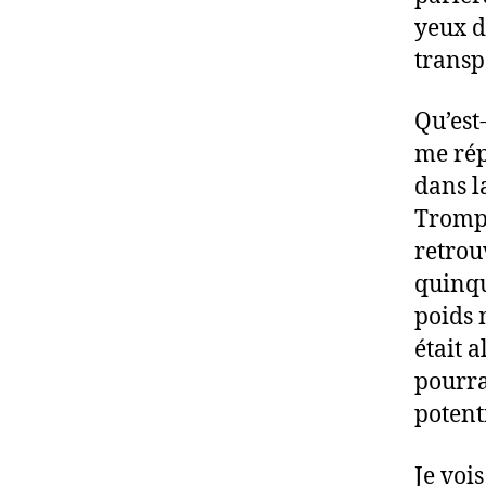
yeux de
transp
Qu’est
me rép
dans l
Trompé
retrouv
quinqu
poids 
était 
pourra
potent
Je voi