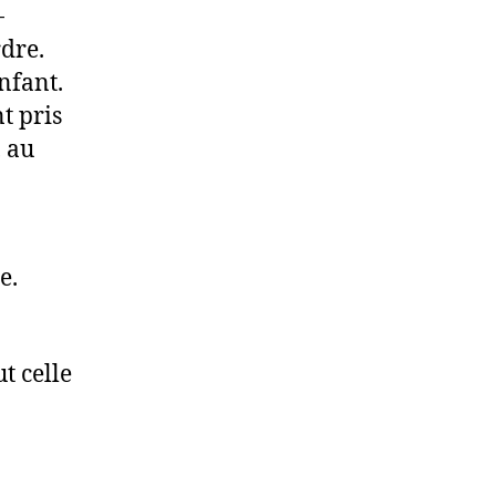
-
rdre.
enfant.
t pris
, au
e.
t celle