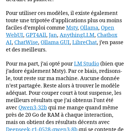
Pour utiliser ces modèles, il existe également
toute une tripotée d’applications plus ou moins
faciles d’emploi comme
Msty
,
Ollama
,
Open
WebUI
,
GPT4All
,
Jan
,
AnythingLLM
,
Chatbox
AI
,
ChatWise
,
Ollama GUI
,
LibreChat
, j’en passe
et des meilleurs.
Pour ma part, j’ai opté pour
LM Studio
(bien que
j’adore également Msty). Par ce biais, redisons-
le, tout reste sur ma machine. Aucune donnée
n’est partagée. Reste alors à trouver le modèle
adéquat. Pour couper court à tout suspense, les
meilleurs résultats que j’ai obtenus l’ont été
avec
Qwen3-32b
qui me mange quand même
près de 20 Go de RAM à chaque interaction,
mais on obtient des résultats décents avec
Deepseek-r1-0528-qwen3-8b
qui se contente de