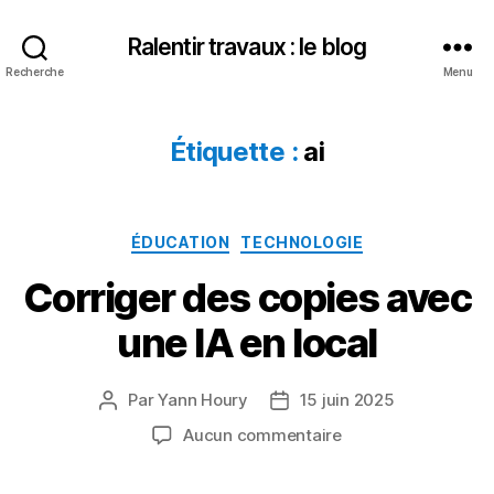
Ralentir travaux : le blog
Recherche
Menu
Étiquette :
ai
Catégories
ÉDUCATION
TECHNOLOGIE
Corriger des copies avec
une IA en local
Par
Yann Houry
15 juin 2025
Auteur
Date
de
de
sur
Aucun commentaire
l’article
l’article
Corriger
des