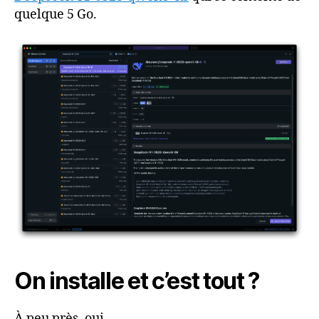
quelque 5 Go.
On installe et c’est tout ?
À peu près, oui.