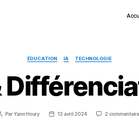
Accu
Catégories
ÉDUCATION
IA
TECHNOLOGIE
& Différencia
Par
Yann Houry
13 avril 2024
2 commentair
Auteur
Date
de
de
l’article
l’article