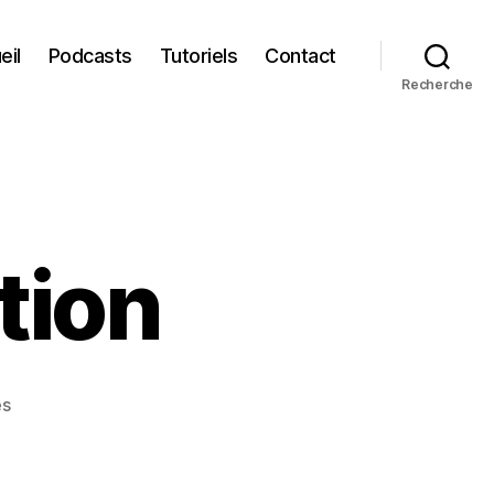
eil
Podcasts
Tutoriels
Contact
Recherche
tion
sur
es
IA
&
Différenciation