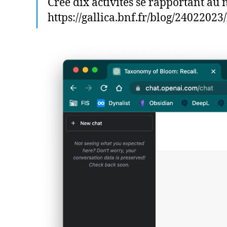
Crée dix activités se rapportant au
https://gallica.bnf.fr/blog/240220