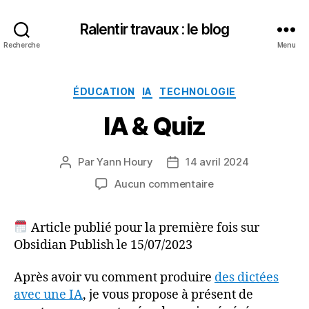
Ralentir travaux : le blog
Recherche
Menu
Catégories
ÉDUCATION
IA
TECHNOLOGIE
IA & Quiz
Par
Yann Houry
14 avril 2024
Auteur
Date
de
de
sur
Aucun commentaire
l’article
l’article
IA
&
Article publié pour la première fois sur
Quiz
Obsidian Publish le 15/07/2023
Après avoir vu comment produire
des dictées
avec une IA
, je vous propose à présent de