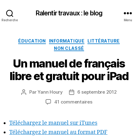
Ralentir travaux : le blog
Recherche
Menu
Catégories
ÉDUCATION
INFORMATIQUE
LITTÉRATURE
NON CLASSÉ
Un manuel de français
libre et gratuit pour iPad
Par
Yann Houry
6 septembre 2012
Auteur
Date
de
de
sur
41 commentaires
l’article
l’article
Un
manuel
de
Téléchargez le manuel sur iTunes
français
Téléchargez le manuel au format PDF
libre