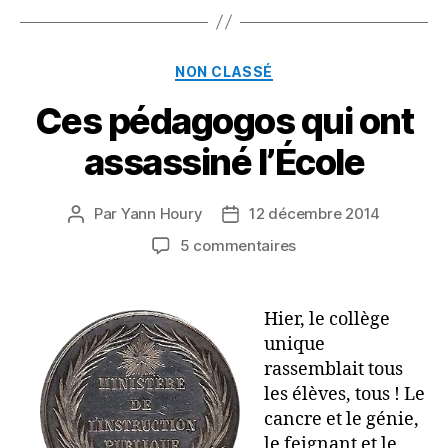
Catégories
NON CLASSÉ
Ces pédagogos qui ont
assassiné l’École
Par
Yann Houry
12 décembre 2014
Auteur
Date
de
de
sur
5 commentaires
l’article
l’article
Ces
pédagogos
qui
Hier, le collège
ont
unique
assassiné
rassemblait tous
l’École
les élèves, tous ! Le
cancre et le génie,
le feignant et le