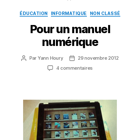
Catégories
ÉDUCATION
INFORMATIQUE
NON CLASSÉ
Pour un manuel
numérique
Par
Yann Houry
29 novembre 2012
Auteur
Date
de
de
sur
4 commentaires
l’article
l’article
Pour
un
manuel
numérique