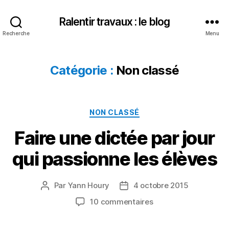
Ralentir travaux : le blog
Recherche
Menu
Catégorie :
Non classé
Catégories
NON CLASSÉ
Faire une dictée par jour
qui passionne les élèves
Par
Yann Houry
4 octobre 2015
Auteur
Date
de
de
sur
10 commentaires
l’article
l’article
Faire
une