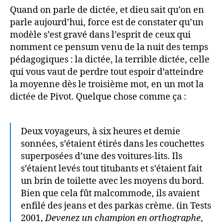
dictée
Quand on parle de dictée, et dieu sait qu’on en
par
parle aujourd’hui, force est de constater qu’un
jour
modèle s’est gravé dans l’esprit de ceux qui
qui
nomment ce pensum venu de la nuit des temps
passionne
pédagogiques : la dictée, la terrible dictée, celle
les
qui vous vaut de perdre tout espoir d’atteindre
élèves
la moyenne dès le troisième mot, en un mot la
dictée de Pivot. Quelque chose comme ça :
Deux voyageurs, à six heures et demie
sonnées, s’étaient étirés dans les couchettes
superposées d’une des voitures-lits. Ils
s’étaient levés tout titubants et s’étaient fait
un brin de toilette avec les moyens du bord.
Bien que cela fût malcommode, ils avaient
enfilé des jeans et des parkas crème. (in Tests
2001,
Devenez un champion en orthographe
,