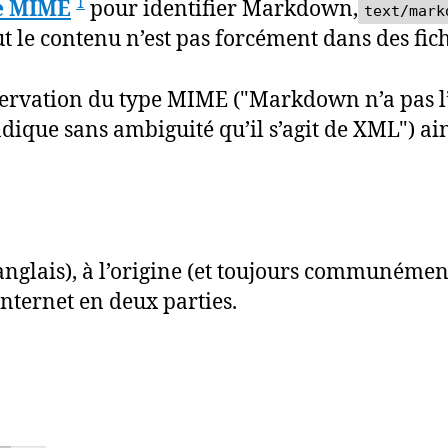
1
e MIME
pour identifier Markdown,
text/mark
out le contenu n’est pas forcément dans des fich
éservation du type MIME ("Markdown n’a pas 
ndique sans ambiguité qu’il s’agit de XML") ai
anglais), à l’origine (et toujours communémen
nternet en deux parties.