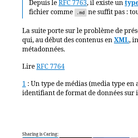
Depuis le
RFC 7763
, il existe un
typ
fichier comme
ne suffit pas : t
.md
La suite porte sur le problème de pr
qui, au début des contenus en
XML
, i
métadonnées.
Lire
RFC 7764
1
: Un type de médias (media type en 
identifiant de format de données sur i
Sharing is Caring: