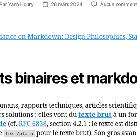
Par
Yann Houry
28 mars 2024
Aucun comment
teur
Date
de
rticle
l’article
ance on Markdown: Design Philosophies, Stabi
ats binaires et mark
mans, rapports techniques, articles scientifiqu
s solutions : elles vont du
texte brut
à un for
de
(cf.
RFC 6838
, section 4.2.1 : le texte est d
le
pour le texte brut). Son gros avant
text/plain