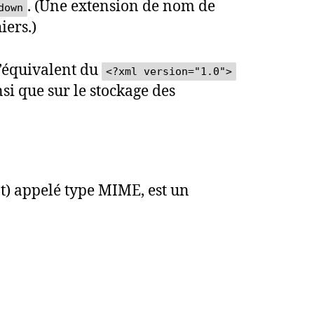
. (Une extension de nom de
down
iers.)
l’équivalent du
<?xml version="1.0">
nsi que sur le stockage des
t) appelé type MIME, est un