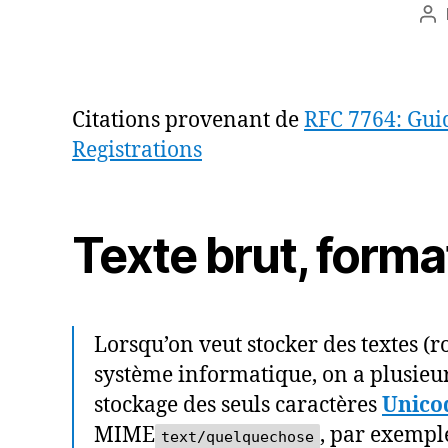
Au
de
l’a
Citations provenant de
RFC 7764: Guid
Registrations
Texte brut, form
Lorsqu’on veut stocker des textes (ro
système informatique, on a plusieur
stockage des seuls caractères
Unico
MIME
, par exemp
text/quelquechose