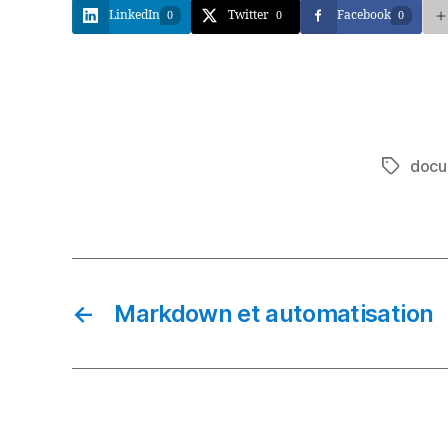
LinkedIn
Twitter
Facebook
0
0
0
docu
Étiquett
←
Markdown et automatisation