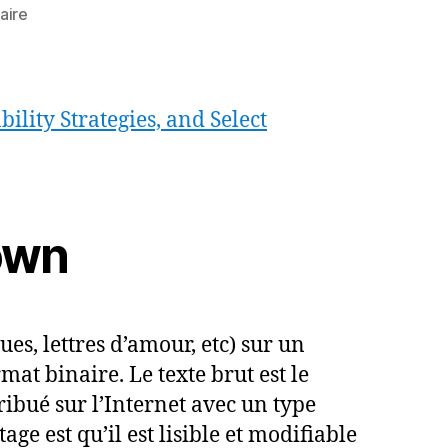
sur
aire
RFC
7764
Guidance
on
lity Strategies, and Select
Markdown
down
es, lettres d’amour, etc) sur un
mat binaire. Le texte brut est le
istribué sur l’Internet avec un type
age est qu’il est lisible et modifiable