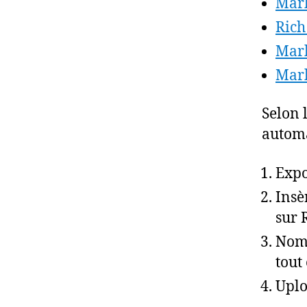
Mark
Rich
Mar
Mar
Selon 
automat
Expo
Insè
sur 
Nomm
tout
Uplo