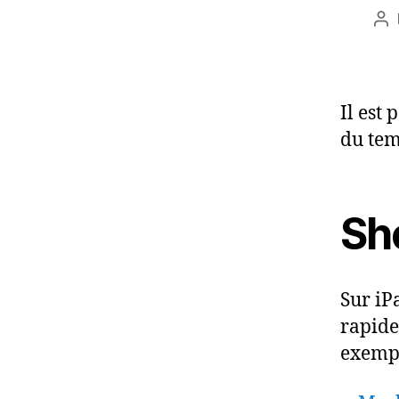
Au
de
l’a
Il est
du tem
Sh
Sur iP
rapide
exempl