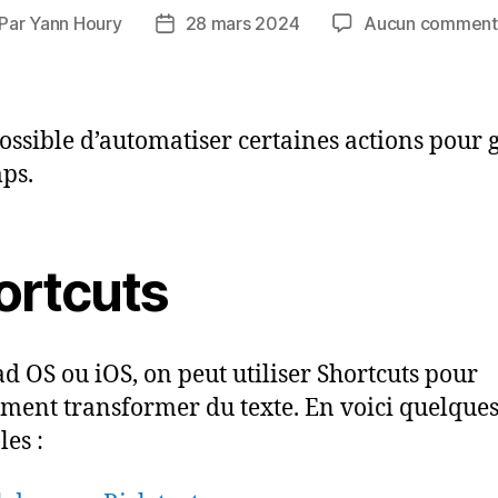
Par
Yann Houry
28 mars 2024
Aucun comment
teur
Date
de
rticle
l’article
 possible d’automatiser certaines actions pour
ps.
ortcuts
ad OS ou iOS, on peut utiliser Shortcuts pour
ment transformer du texte. En voici quelque
es :