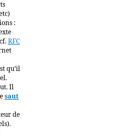
ts
etc)
ions :
exte
cf.
RFC
ernet
t qu’il
el.
ut. Il
le
saut
teur de
ls).
: