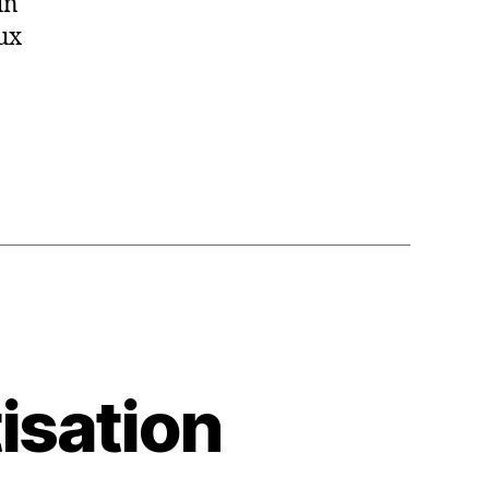
un
ux
isation