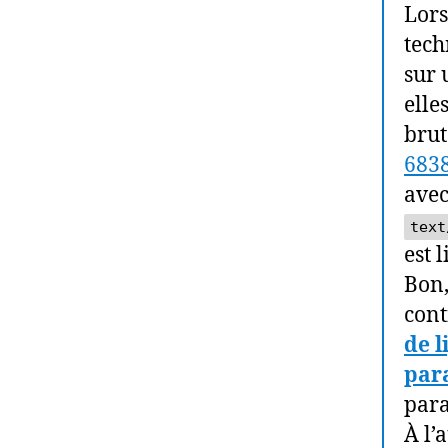
Lors
tech
sur 
elle
brut
683
ave
text
est 
Bon,
cont
de l
par
para
À l’