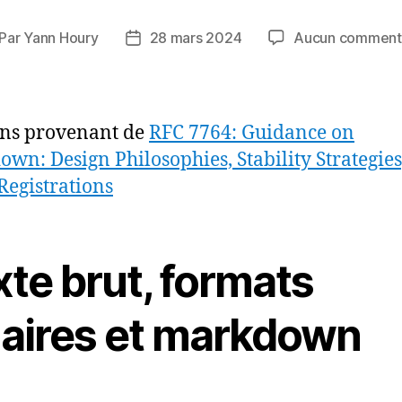
Par
Yann Houry
28 mars 2024
Aucun comment
teur
Date
de
rticle
l’article
ons provenant de
RFC 7764: Guidance on
wn: Design Philosophies, Stability Strategies
 Registrations
te brut, formats
naires et markdown