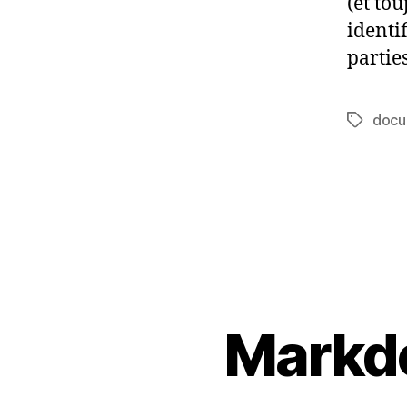
(et to
identi
parties
docu
Étiquett
Markdo