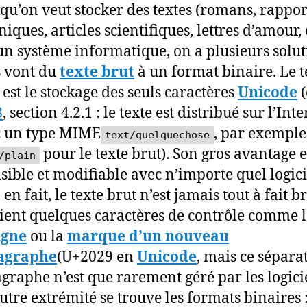
qu’on veut stocker des textes (romans, rappor
niques, articles scientifiques, lettres d’amour, 
un système informatique, on a plusieurs solut
s vont du
texte brut
à un format binaire. Le t
 est le stockage des seuls caractères
Unicode
(
8
, section 4.2.1 : le texte est distribué sur l’Int
c un type MIME
, par exemple
text/quelquechose
pour le texte brut). Son gros avantage es
/plain
lisible et modifiable avec n’importe quel logici
 en fait, le texte brut n’est jamais tout à fait br
ient quelques caractères de contrôle comme 
igne
ou la
marque d’un nouveau
agraphe
(U+2029 en
Unicode
, mais ce sépara
graphe n’est que rarement géré par les logicie
autre extrémité se trouve les formats binaires 