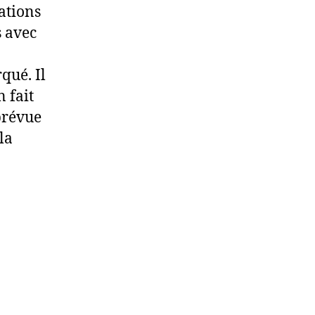
ations
s avec
qué. Il
n fait
prévue
la