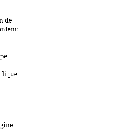
on de
contenu
ype
ndique
igine