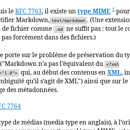
1
is le
RFC 7763
, il existe un
type MIME
pour
tifier Markdown,
. (Une extensi
text/markdown
 de fichier comme
ne suffit pas : tout le 
.md
t pas forcément dans des fichiers.)
te porte sur le problème de préservation du t
"Markdown n’a pas l’équivalent du
<?xml
qui, au début des contenus en
XML
, i
="1.0">
mbiguité qu’il s’agit de XML") ainsi que sur le
ge des métadonnées.
FC 7764
type de médias (media type en anglais), à l’or