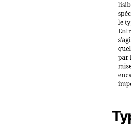
lisi
spéc
le 
Entr
s’ag
quel
par 
mise
enca
imp
Ty