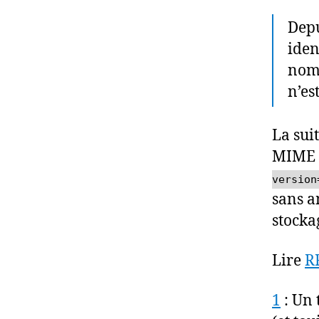
Depu
iden
nom
n’es
La sui
MIME (
version
sans a
stocka
Lire
R
1
: Un 