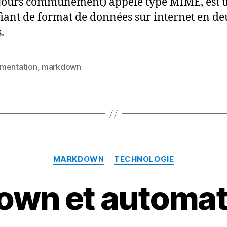
ujours communément) appelé type MIME, est 
fiant de format de données sur internet en de
.
mentation
,
markdown
es
Catégories
MARKDOWN
TECHNOLOGIE
wn et automat