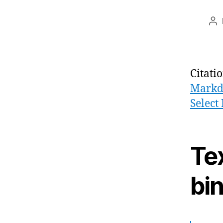
Au
de
l’a
Citati
Markdo
Select
Tex
bi