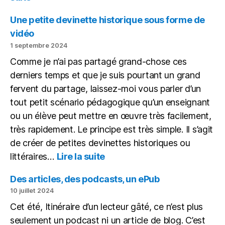
Avec
l’IA,
Une petite devinette historique sous forme de
tout
vidéo
le
1 septembre 2024
monde
Comme je n’ai pas partagé grand-chose ces
à
égalité
derniers temps et que je suis pourtant un grand
fervent du partage, laissez-moi vous parler d’un
tout petit scénario pédagogique qu’un enseignant
ou un élève peut mettre en œuvre très facilement,
très rapidement. Le principe est très simple. Il s’agit
de créer de petites devinettes historiques ou
:
littéraires…
Lire la suite
Une
petite
Des articles, des podcasts, un ePub
devinette
10 juillet 2024
historique
Cet été, Itinéraire d’un lecteur gâté, ce n’est plus
sous
seulement un podcast ni un article de blog. C’est
forme