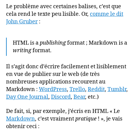
Le problème avec certaines balises, c’est que
cela rend le texte peu lisible. Or,
comme le dit
John Gruber
:
HTML is a
publishing
format ; Markdown is a
writing
format.
Il s’agit donc d’écrire facilement et lisiblement
en vue de publier sur le web (de très
nombreuses applications recourent au
Markdown :
WordPress
,
Trello
,
Reddit
,
Tumblr
,
Day One Journal
,
Discord
,
Bear
, etc.)
De fait, si, par exemple, j’écris en HTML « Le
Markdown
, c’est vraiment
pratique
! », je vais
obtenir ceci :