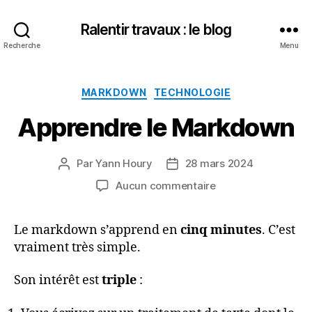
Ralentir travaux : le blog
Recherche
Menu
Catégories
MARKDOWN
TECHNOLOGIE
Apprendre le Markdown
Par
Yann Houry
28 mars 2024
Auteur
Date
de
de
sur
Aucun commentaire
l’article
l’article
Apprendre
le
Le markdown s’apprend en
cinq minutes
. C’est
Markdown
vraiment très simple.
Son intérêt est
triple
: