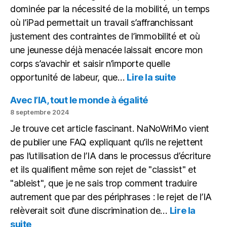
dominée par la nécessité de la mobilité, un temps
où l’iPad permettait un travail s’affranchissant
justement des contraintes de l’immobilité et où
une jeunesse déjà menacée laissait encore mon
corps s’avachir et saisir n’importe quelle
:
opportunité de labeur, que…
Lire la suite
Mon
bureau
Avec l’IA, tout le monde à égalité
(novembre
8 septembre 2024
2024)
Je trouve cet article fascinant. NaNoWriMo vient
de publier une FAQ expliquant qu’ils ne rejettent
pas l’utilisation de l’IA dans le processus d’écriture
et ils qualifient même son rejet de "classist" et
"ableist", que je ne sais trop comment traduire
autrement que par des périphrases : le rejet de l’IA
relèverait soit d’une discrimination de…
Lire la
:
suite