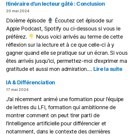
pour
Itinéraire d’un lecteur gâté : Conclusion
aider,
20 mai 2024
non
Dixième épisode
Écoutez cet épisode sur
pour
Apple Podcast, Spotify ou ci-dessous si vous le
remplacer
préférez.
Nous voici arrivés au terme de cette
réflexion sur la lecture et à ce que celle-ci à y
gagner quand elle se pratique sur un écran. Si vous
êtes arrivés jusqu’ici, permettez-moi d’exprimer ma
:
gratitude et aussi mon admiration.…
Lire la suite
Itiné
d’un
IA & Différenciation
lect
17 mai 2024
gâté
J’ai récemment animé une formation pour l’équipe
de lettres du LFI, formation qui ambitionne de
montrer comment on peut tirer parti de
l’intelligence artificielle pour différencier et
notamment, dans le contexte des dernières