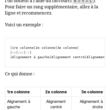
l’on obtient à l’aide du raccourci
).
⌘ + ⌥ + L
Pour faire un rang supplémentaire, allez à la
ligne et recommencez.
Voici un exemple :
|1re colonne|2e colonne|3e colonne|

|:—|:—:|-:|

Ce qui donne :
1re colonne
2e colonne
3e colonne
Alignement à
Alignement
Alignement à
gauche
centré
droite