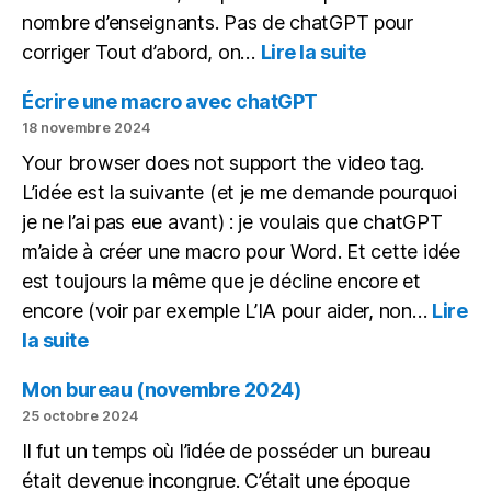
nombre d’enseignants. Pas de chatGPT pour
:
corriger Tout d’abord, on…
Lire la suite
Corriger
des
Écrire une macro avec chatGPT
copies
18 novembre 2024
avec
Your browser does not support the video tag.
une
L’idée est la suivante (et je me demande pourquoi
IA
en
je ne l’ai pas eue avant) : je voulais que chatGPT
local
m’aide à créer une macro pour Word. Et cette idée
est toujours la même que je décline encore et
encore (voir par exemple L’IA pour aider, non…
Lire
:
la suite
Écrire
une
Mon bureau (novembre 2024)
macro
25 octobre 2024
avec
Il fut un temps où l’idée de posséder un bureau
chatGPT
était devenue incongrue. C’était une époque