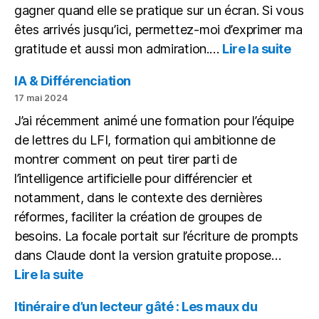
gagner quand elle se pratique sur un écran. Si vous
êtes arrivés jusqu’ici, permettez-moi d’exprimer ma
:
gratitude et aussi mon admiration.…
Lire la suite
Itiné
d’un
IA & Différenciation
lect
17 mai 2024
gâté
J’ai récemment animé une formation pour l’équipe
de lettres du LFI, formation qui ambitionne de
montrer comment on peut tirer parti de
l’intelligence artificielle pour différencier et
notamment, dans le contexte des dernières
réformes, faciliter la création de groupes de
besoins. La focale portait sur l’écriture de prompts
dans Claude dont la version gratuite propose…
:
Lire la suite
IA
&
Itinéraire d’un lecteur gâté : Les maux du
Différenciation