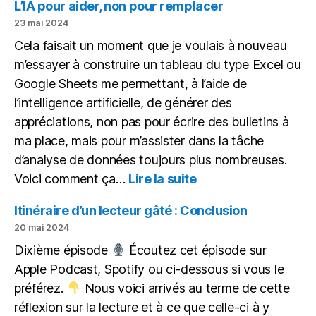
articles,
L’IA pour aider, non pour remplacer
des
23 mai 2024
podcasts,
Cela faisait un moment que je voulais à nouveau
un
m’essayer à construire un tableau du type Excel ou
ePub
Google Sheets me permettant, à l’aide de
l’intelligence artificielle, de générer des
appréciations, non pas pour écrire des bulletins à
ma place, mais pour m’assister dans la tâche
d’analyse de données toujours plus nombreuses.
:
Voici comment ça…
Lire la suite
L’IA
pour
Itinéraire d’un lecteur gâté : Conclusion
aider,
20 mai 2024
non
Dixième épisode
Écoutez cet épisode sur
pour
Apple Podcast, Spotify ou ci-dessous si vous le
remplacer
préférez.
Nous voici arrivés au terme de cette
réflexion sur la lecture et à ce que celle-ci à y