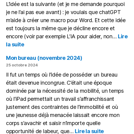
L’idée est la suivante (et je me demande pourquoi
IA
en
je ne l’ai pas eue avant) : je voulais que chatGPT
local
m’aide à créer une macro pour Word. Et cette idée
est toujours la même que je décline encore et
encore (voir par exemple L’IA pour aider, non…
Lire
:
la suite
Écrire
une
Mon bureau (novembre 2024)
macro
25 octobre 2024
avec
Il fut un temps où l’idée de posséder un bureau
chatGPT
était devenue incongrue. C’était une époque
dominée par la nécessité de la mobilité, un temps
où l’iPad permettait un travail s’affranchissant
justement des contraintes de l’immobilité et où
une jeunesse déjà menacée laissait encore mon
corps s’avachir et saisir n’importe quelle
:
opportunité de labeur, que…
Lire la suite