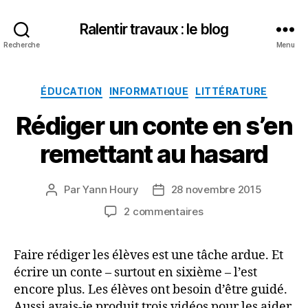
Ralentir travaux : le blog
Recherche
Menu
Catégories
ÉDUCATION
INFORMATIQUE
LITTÉRATURE
Rédiger un conte en s’en
remettant au hasard
Par
Yann Houry
28 novembre 2015
Auteur
Date
de
de
sur
2 commentaires
l’article
l’article
Rédiger
un
Faire rédiger les élèves est une tâche ardue. Et
conte
écrire un conte – surtout en sixième – l’est
en
s’en
encore plus. Les élèves ont besoin d’être guidé.
remettant
Aussi avais-je produit trois vidéos pour les aider