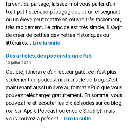
fervent du partage, laissez-moi vous parler d’un
tout petit scénario pédagogique qu’un enseignant
ou un élève peut mettre en œuvre très facilement,
très rapidement. Le principe est très simple. Il s’agit
de créer de petites devinettes historiques ou
:
littéraires…
Lire la suite
Une
petite
Des articles, des podcasts, un ePub
devinette
10 juillet 2024
historique
Cet été, Itinéraire d’un lecteur gâté, ce n’est plus
sous
seulement un podcast ni un article de blog. C’est
forme
de
maintenant aussi un livre au format ePub que vous
vidéo
pouvez télécharger gratuitement. En somme, vous
pouvez lire et écouter les dix épisodes sur ce blog
(ou sur Apple Podcast ou encore Spotify), mais
:
vous pouvez à présent…
Lire la suite
Des