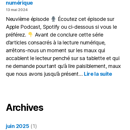
numérique
13 mai 2024
Neuvième épisode
Écoutez cet épisode sur
Apple Podcast, Spotify ou ci-dessous si vous le
préférez.
Avant de conclure cette série
d’articles consacrés à la lecture numérique,
arrêtons-nous un moment sur les maux qui
accablent le lecteur penché sur sa tablette et qui
ne demande pourtant qu’à lire paisiblement, maux
:
que nous avons jusqu’à présent…
Lire la suite
Itinérai
d’un
lecteur
gâté : 
maux
Archives
du
numéri
juin 2025
(1)