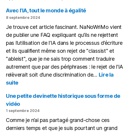
Mon
bureau
Avec l’IA, tout le monde à égalité
(novembre
8 septembre 2024
2024)
Je trouve cet article fascinant. NaNoWriMo vient
de publier une FAQ expliquant qu’ils ne rejettent
pas l’utilisation de l’IA dans le processus d’écriture
et ils qualifient même son rejet de "classist" et
"ableist", que je ne sais trop comment traduire
autrement que par des périphrases : le rejet de l’IA
relèverait soit d’une discrimination de…
Lire la
:
suite
Avec
l’IA,
Une petite devinette historique sous forme de
tout
vidéo
le
1 septembre 2024
monde
Comme je n’ai pas partagé grand-chose ces
à
égalité
derniers temps et que je suis pourtant un grand