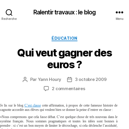
Ralentir travaux : le blog
Recherche
Menu
Catégories
ÉDUCATION
Qui veut gagner des
euros ?
Par
Yann Houry
3 octobre 2009
Auteur
Date
de
de
sur
2 commentaires
l’article
l’article
Qui
veut
Je lis sur le blog
C’est classe
cette affirmation, à propos de cette fameuse histoire de
gagner
cagnotte accordée aux élèves qui veulent bien se donner la peine d’entrer en classe :
des
«Nous comprenons que cela fasse débat. C’est quelque chose de très nouveau dans le
euros
système français. Nous sommes pragmatiques et toutes les idées sont bonnes à
prendre : si c’est un bon moyen de limiter le décrochage, si cela déclenche l’assiduité,
?