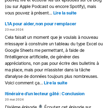
(ou sur Apple Podcast ou encore Spotify), mais
:
vous pouvez à présent…
Lire la suite
Des
articles,
L’IA pour aider, non pour remplacer
des
23 mai 2024
podcasts,
Cela faisait un moment que je voulais à nouveau
un
m’essayer à construire un tableau du type Excel ou
ePub
Google Sheets me permettant, à l’aide de
l’intelligence artificielle, de générer des
appréciations, non pas pour écrire des bulletins à
ma place, mais pour m’assister dans la tâche
d’analyse de données toujours plus nombreuses.
:
Voici comment ça…
Lire la suite
L’IA
pour
Itinéraire d’un lecteur gâté : Conclusion
aider,
20 mai 2024
non
Dixième épisode
Écoutez cet épisode sur