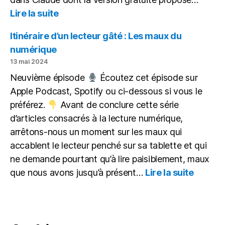
:
Lire la suite
IA
&
Itinéraire d’un lecteur gâté : Les maux du
Différenciation
numérique
13 mai 2024
Neuvième épisode
Écoutez cet épisode sur
Apple Podcast, Spotify ou ci-dessous si vous le
préférez.
Avant de conclure cette série
d’articles consacrés à la lecture numérique,
arrêtons-nous un moment sur les maux qui
accablent le lecteur penché sur sa tablette et qui
ne demande pourtant qu’à lire paisiblement, maux
:
que nous avons jusqu’à présent…
Lire la suite
Itinérai
d’un
lecteur
gâté : 