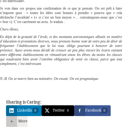
c’est intéressant».
Je vois dans ces propos une confirmation de ce que je pensais. On est prêt à faire
n’importe quoi : « toutes les idées sont bonnes à prendre » pourvu que « cela
déclenche l’assiduité » (« si c’est un bon moyen »… convainquons-nous que c’est
« bon »). C’est carrément un aveu. Je traduis :
Chers élèves,
En dépit de la gratuité de l’école, et des montants astronomiques alloués en matière
d’éducation et prestations diverses, nous prenons bonne note de votre peu de désir de
fréquenter l’établissement que la loi vous oblige pourtant à honorer de votre
présence. Aussi avons-nous décidé de creuser un peu plus encore les écarts existant
entre différents établissements en rémunérant sinon les élèves du moins les classes
qui voudraient bien avoir l’extrême obligeance de venir en classe, parce que tout
simplement, c’est intéressant.
N.-B. On se marre bien au ministère. On essaie. On est pragmatique.
Sharing is Caring:
LinkedIn
Twitter
Facebook
0
0
0
More