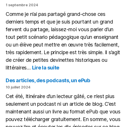
le
1 septembre 2024
monde
Comme je n’ai pas partagé grand-chose ces
à
égalité
derniers temps et que je suis pourtant un grand
fervent du partage, laissez-moi vous parler d’un
tout petit scénario pédagogique qu’un enseignant
ou un élève peut mettre en œuvre très facilement,
très rapidement. Le principe est très simple. Il s’agit
de créer de petites devinettes historiques ou
:
littéraires…
Lire la suite
Une
petite
Des articles, des podcasts, un ePub
devinette
10 juillet 2024
historique
Cet été, Itinéraire d’un lecteur gâté, ce n’est plus
sous
seulement un podcast ni un article de blog. C’est
forme
de
maintenant aussi un livre au format ePub que vous
vidéo
pouvez télécharger gratuitement. En somme, vous
pouvez lire et écouter les dix épisodes sur ce blog