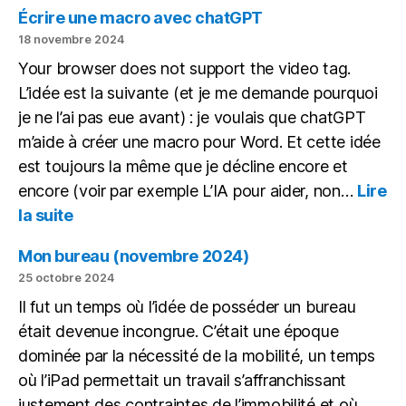
des
Écrire une macro avec chatGPT
copies
18 novembre 2024
avec
Your browser does not support the video tag.
une
L’idée est la suivante (et je me demande pourquoi
IA
en
je ne l’ai pas eue avant) : je voulais que chatGPT
local
m’aide à créer une macro pour Word. Et cette idée
est toujours la même que je décline encore et
encore (voir par exemple L’IA pour aider, non…
Lire
:
la suite
Écrire
une
Mon bureau (novembre 2024)
macro
25 octobre 2024
avec
Il fut un temps où l’idée de posséder un bureau
chatGPT
était devenue incongrue. C’était une époque
dominée par la nécessité de la mobilité, un temps
où l’iPad permettait un travail s’affranchissant
justement des contraintes de l’immobilité et où