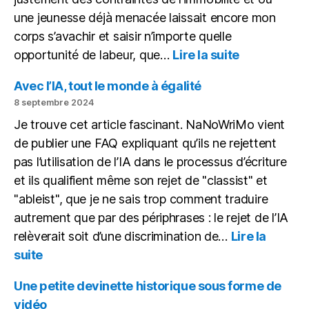
une jeunesse déjà menacée laissait encore mon
corps s’avachir et saisir n’importe quelle
:
opportunité de labeur, que…
Lire la suite
Mon
bureau
Avec l’IA, tout le monde à égalité
(novembre
8 septembre 2024
2024)
Je trouve cet article fascinant. NaNoWriMo vient
de publier une FAQ expliquant qu’ils ne rejettent
pas l’utilisation de l’IA dans le processus d’écriture
et ils qualifient même son rejet de "classist" et
"ableist", que je ne sais trop comment traduire
autrement que par des périphrases : le rejet de l’IA
relèverait soit d’une discrimination de…
Lire la
:
suite
Avec
l’IA,
Une petite devinette historique sous forme de
tout
vidéo