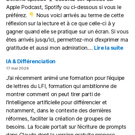
pour
Apple Podcast, Spotify ou ci-dessous si vous le
remplacer
préférez.
Nous voici arrivés au terme de cette
réflexion sur la lecture et à ce que celle-ci à y
gagner quand elle se pratique sur un écran. Si vous
êtes arrivés jusqu’ici, permettez-moi d’exprimer ma
:
gratitude et aussi mon admiration.…
Lire la suite
Itiné
d’un
IA & Différenciation
lect
17 mai 2024
gâté
J’ai récemment animé une formation pour l’équipe
de lettres du LFI, formation qui ambitionne de
montrer comment on peut tirer parti de
l’intelligence artificielle pour différencier et
notamment, dans le contexte des dernières
réformes, faciliter la création de groupes de
besoins. La focale portait sur l’écriture de prompts
dans Claude dont la version gratuite propose…