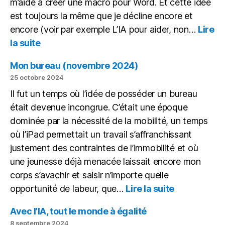
m’aide à créer une macro pour Word. Et cette idée
est toujours la même que je décline encore et
encore (voir par exemple L’IA pour aider, non…
Lire
:
la suite
Écrire
une
Mon bureau (novembre 2024)
macro
25 octobre 2024
avec
Il fut un temps où l’idée de posséder un bureau
chatGPT
était devenue incongrue. C’était une époque
dominée par la nécessité de la mobilité, un temps
où l’iPad permettait un travail s’affranchissant
justement des contraintes de l’immobilité et où
une jeunesse déjà menacée laissait encore mon
corps s’avachir et saisir n’importe quelle
:
opportunité de labeur, que…
Lire la suite
Mon
bureau
Avec l’IA, tout le monde à égalité
(novembre
8 septembre 2024