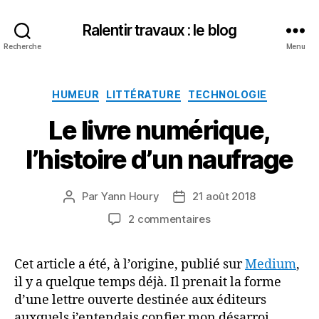
Ralentir travaux : le blog
Recherche
Menu
Catégories
HUMEUR
LITTÉRATURE
TECHNOLOGIE
Le livre numérique,
l’histoire d’un naufrage
Par
Yann Houry
21 août 2018
Auteur
Date
de
de
sur
2 commentaires
l’article
l’article
Le
livre
Cet article a été, à l’origine, publié sur
Medium
,
numérique,
il y a quelque temps déjà. Il prenait la forme
l’histoire
d’un
d’une lettre ouverte destinée aux éditeurs
naufrage
auxquels j’entendais confier mon désarroi