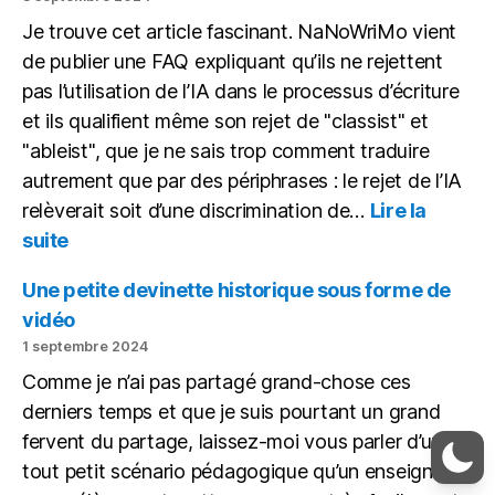
2024)
Je trouve cet article fascinant. NaNoWriMo vient
de publier une FAQ expliquant qu’ils ne rejettent
pas l’utilisation de l’IA dans le processus d’écriture
et ils qualifient même son rejet de "classist" et
"ableist", que je ne sais trop comment traduire
autrement que par des périphrases : le rejet de l’IA
relèverait soit d’une discrimination de…
Lire la
:
suite
Avec
l’IA,
Une petite devinette historique sous forme de
tout
vidéo
le
1 septembre 2024
monde
Comme je n’ai pas partagé grand-chose ces
à
égalité
derniers temps et que je suis pourtant un grand
fervent du partage, laissez-moi vous parler d’un
tout petit scénario pédagogique qu’un enseignant