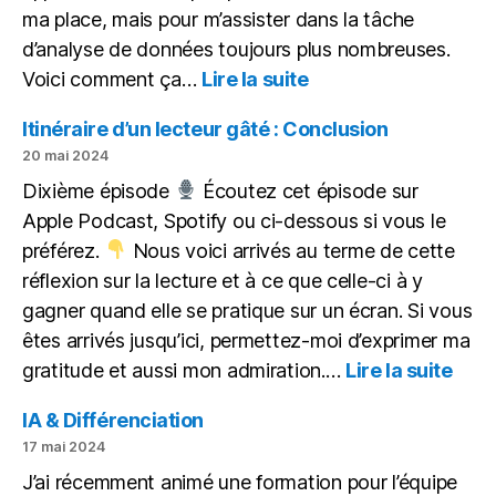
ma place, mais pour m’assister dans la tâche
d’analyse de données toujours plus nombreuses.
:
Voici comment ça…
Lire la suite
L’IA
pour
Itinéraire d’un lecteur gâté : Conclusion
aider,
20 mai 2024
non
Dixième épisode
Écoutez cet épisode sur
pour
Apple Podcast, Spotify ou ci-dessous si vous le
remplacer
préférez.
Nous voici arrivés au terme de cette
réflexion sur la lecture et à ce que celle-ci à y
gagner quand elle se pratique sur un écran. Si vous
êtes arrivés jusqu’ici, permettez-moi d’exprimer ma
:
gratitude et aussi mon admiration.…
Lire la suite
Itiné
d’un
IA & Différenciation
lect
17 mai 2024
gâté
J’ai récemment animé une formation pour l’équipe