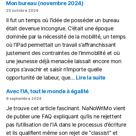
une
Mon bureau (novembre 2024)
macro
25 octobre 2024
avec
Il fut un temps où l’idée de posséder un bureau
chatGPT
était devenue incongrue. C’était une époque
dominée par la nécessité de la mobilité, un temps
où l’iPad permettait un travail s’affranchissant
justement des contraintes de l’immobilité et où
une jeunesse déjà menacée laissait encore mon
corps s’avachir et saisir n’importe quelle
:
opportunité de labeur, que…
Lire la suite
Mon
bureau
Avec l’IA, tout le monde à égalité
(novembre
8 septembre 2024
2024)
Je trouve cet article fascinant. NaNoWriMo vient
de publier une FAQ expliquant qu’ils ne rejettent
pas l’utilisation de l’IA dans le processus d’écriture
et ils qualifient même son rejet de "classist" et