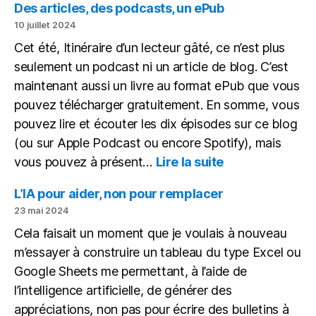
petite
Des articles, des podcasts, un ePub
devinette
10 juillet 2024
historique
Cet été, Itinéraire d’un lecteur gâté, ce n’est plus
sous
seulement un podcast ni un article de blog. C’est
forme
de
maintenant aussi un livre au format ePub que vous
vidéo
pouvez télécharger gratuitement. En somme, vous
pouvez lire et écouter les dix épisodes sur ce blog
(ou sur Apple Podcast ou encore Spotify), mais
:
vous pouvez à présent…
Lire la suite
Des
articles,
L’IA pour aider, non pour remplacer
des
23 mai 2024
podcasts,
Cela faisait un moment que je voulais à nouveau
un
m’essayer à construire un tableau du type Excel ou
ePub
Google Sheets me permettant, à l’aide de
l’intelligence artificielle, de générer des
appréciations, non pas pour écrire des bulletins à