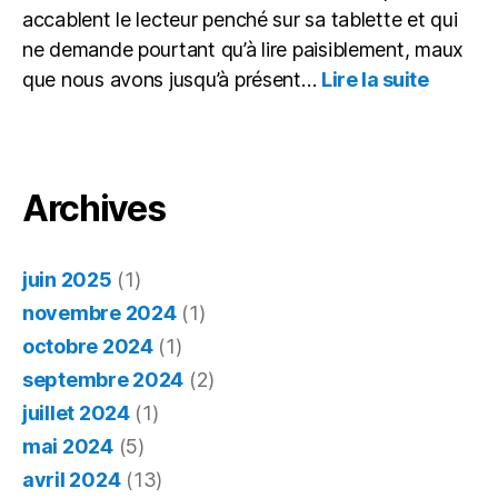
accablent le lecteur penché sur sa tablette et qui
ne demande pourtant qu’à lire paisiblement, maux
:
que nous avons jusqu’à présent…
Lire la suite
Itinérai
d’un
lecteur
gâté : 
maux
Archives
du
numéri
juin 2025
(1)
novembre 2024
(1)
octobre 2024
(1)
septembre 2024
(2)
juillet 2024
(1)
mai 2024
(5)
avril 2024
(13)