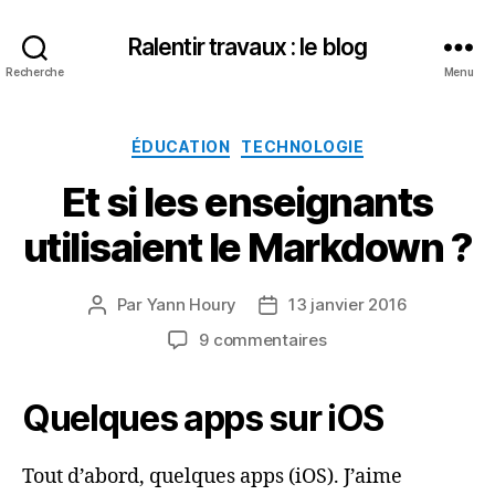
Ralentir travaux : le blog
Recherche
Menu
Catégories
ÉDUCATION
TECHNOLOGIE
Et si les enseignants
utilisaient le Markdown ?
Par
Yann Houry
13 janvier 2016
Auteur
Date
de
de
sur
9 commentaires
l’article
l’article
Et
si
Quelques apps sur iOS
les
enseignants
utilisaient
Tout d’abord, quelques apps (iOS). J’aime
le