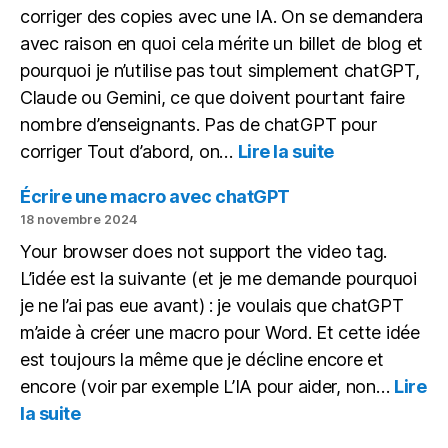
corriger des copies avec une IA. On se demandera
avec raison en quoi cela mérite un billet de blog et
pourquoi je n’utilise pas tout simplement chatGPT,
Claude ou Gemini, ce que doivent pourtant faire
nombre d’enseignants. Pas de chatGPT pour
:
corriger Tout d’abord, on…
Lire la suite
Corriger
des
Écrire une macro avec chatGPT
copies
18 novembre 2024
avec
Your browser does not support the video tag.
une
L’idée est la suivante (et je me demande pourquoi
IA
en
je ne l’ai pas eue avant) : je voulais que chatGPT
local
m’aide à créer une macro pour Word. Et cette idée
est toujours la même que je décline encore et
encore (voir par exemple L’IA pour aider, non…
Lire
:
la suite
Écrire