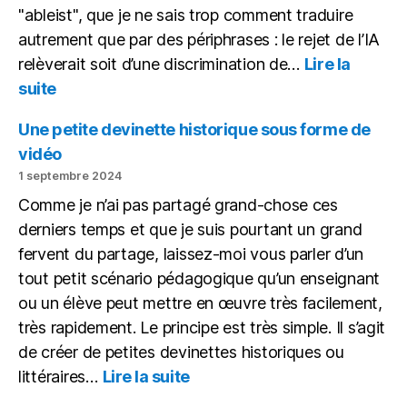
"ableist", que je ne sais trop comment traduire
autrement que par des périphrases : le rejet de l’IA
relèverait soit d’une discrimination de…
Lire la
:
suite
Avec
l’IA,
Une petite devinette historique sous forme de
tout
vidéo
le
1 septembre 2024
monde
Comme je n’ai pas partagé grand-chose ces
à
égalité
derniers temps et que je suis pourtant un grand
fervent du partage, laissez-moi vous parler d’un
tout petit scénario pédagogique qu’un enseignant
ou un élève peut mettre en œuvre très facilement,
très rapidement. Le principe est très simple. Il s’agit
de créer de petites devinettes historiques ou
:
littéraires…
Lire la suite
Une