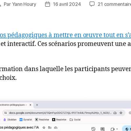
Par
Yann Houry
16 avril 2024
21 commentair
Auteur
Date
de
de
’article
l’article
os pédagogiques à mettre en œuvre tout en s’ai
et interactif. Ces scénarios promeuvent une a
ormation dans laquelle les participants peuve
choix.