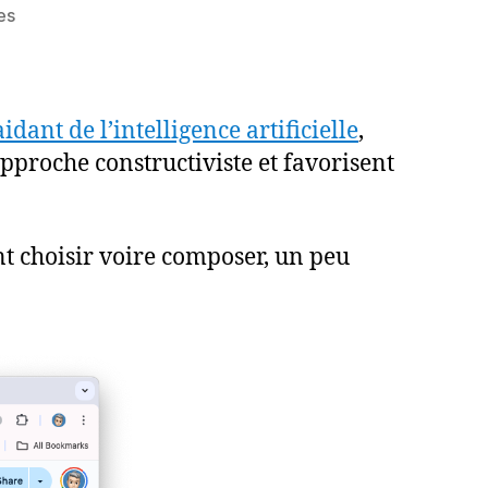
sur
es
10
scénarios
pédagogiques
avec
dant de l’intelligence artificielle
,
l’IA
pproche constructiviste et favorisent
nt choisir voire composer, un peu