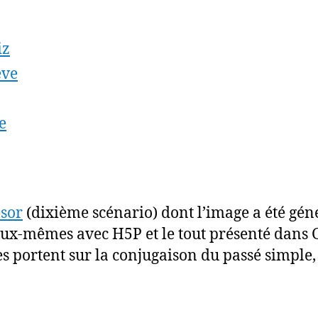
iz
ève
e
ésor
(dixième scénario) dont l’image a été gén
eux-mêmes avec H5P et le tout présenté dans G
s portent sur la conjugaison du passé simple,