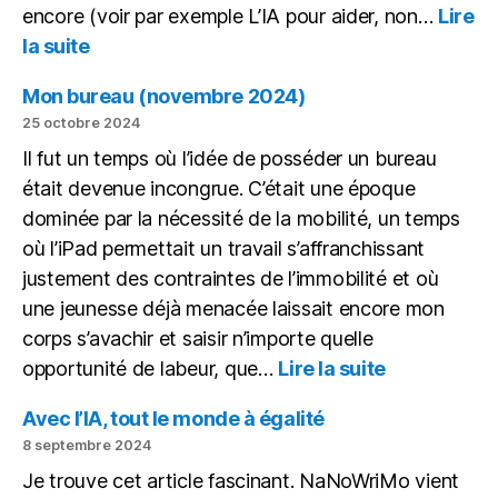
encore (voir par exemple L’IA pour aider, non…
Lire
:
la suite
Écrire
une
Mon bureau (novembre 2024)
macro
25 octobre 2024
avec
Il fut un temps où l’idée de posséder un bureau
chatGPT
était devenue incongrue. C’était une époque
dominée par la nécessité de la mobilité, un temps
où l’iPad permettait un travail s’affranchissant
justement des contraintes de l’immobilité et où
une jeunesse déjà menacée laissait encore mon
corps s’avachir et saisir n’importe quelle
:
opportunité de labeur, que…
Lire la suite
Mon
bureau
Avec l’IA, tout le monde à égalité
(novembre
8 septembre 2024
2024)
Je trouve cet article fascinant. NaNoWriMo vient