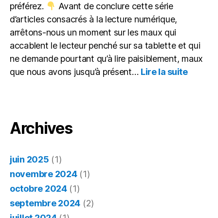
préférez.
Avant de conclure cette série
d’articles consacrés à la lecture numérique,
arrêtons-nous un moment sur les maux qui
accablent le lecteur penché sur sa tablette et qui
ne demande pourtant qu’à lire paisiblement, maux
:
que nous avons jusqu’à présent…
Lire la suite
Itinérai
d’un
lecteur
gâté : 
maux
Archives
du
numéri
juin 2025
(1)
novembre 2024
(1)
octobre 2024
(1)
septembre 2024
(2)
juillet 2024
(1)