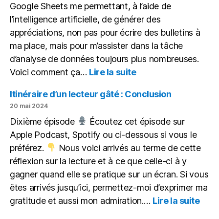
Google Sheets me permettant, à l’aide de
l’intelligence artificielle, de générer des
appréciations, non pas pour écrire des bulletins à
ma place, mais pour m’assister dans la tâche
d’analyse de données toujours plus nombreuses.
:
Voici comment ça…
Lire la suite
L’IA
pour
Itinéraire d’un lecteur gâté : Conclusion
aider,
20 mai 2024
non
Dixième épisode
Écoutez cet épisode sur
pour
Apple Podcast, Spotify ou ci-dessous si vous le
remplacer
préférez.
Nous voici arrivés au terme de cette
réflexion sur la lecture et à ce que celle-ci à y
gagner quand elle se pratique sur un écran. Si vous
êtes arrivés jusqu’ici, permettez-moi d’exprimer ma
:
gratitude et aussi mon admiration.…
Lire la suite
Itiné