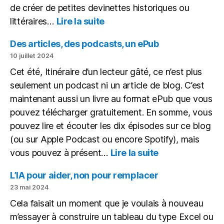
de créer de petites devinettes historiques ou
:
littéraires…
Lire la suite
Une
petite
Des articles, des podcasts, un ePub
devinette
10 juillet 2024
historique
Cet été, Itinéraire d’un lecteur gâté, ce n’est plus
sous
seulement un podcast ni un article de blog. C’est
forme
de
maintenant aussi un livre au format ePub que vous
vidéo
pouvez télécharger gratuitement. En somme, vous
pouvez lire et écouter les dix épisodes sur ce blog
(ou sur Apple Podcast ou encore Spotify), mais
:
vous pouvez à présent…
Lire la suite
Des
articles,
L’IA pour aider, non pour remplacer
des
23 mai 2024
podcasts,
Cela faisait un moment que je voulais à nouveau
un
m’essayer à construire un tableau du type Excel ou
ePub