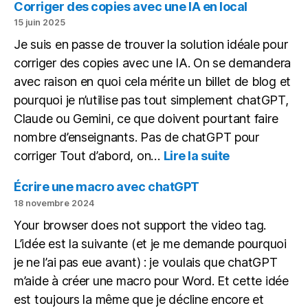
Corriger des copies avec une IA en local
15 juin 2025
Je suis en passe de trouver la solution idéale pour
corriger des copies avec une IA. On se demandera
avec raison en quoi cela mérite un billet de blog et
pourquoi je n’utilise pas tout simplement chatGPT,
Claude ou Gemini, ce que doivent pourtant faire
nombre d’enseignants. Pas de chatGPT pour
:
corriger Tout d’abord, on…
Lire la suite
Corriger
des
Écrire une macro avec chatGPT
copies
18 novembre 2024
avec
Your browser does not support the video tag.
une
L’idée est la suivante (et je me demande pourquoi
IA
en
je ne l’ai pas eue avant) : je voulais que chatGPT
local
m’aide à créer une macro pour Word. Et cette idée
est toujours la même que je décline encore et