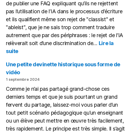
de publier une FAQ expliquant qu’ils ne rejettent
pas l’utilisation de l’IA dans le processus d’écriture
et ils qualifient même son rejet de "classist" et
"ableist", que je ne sais trop comment traduire
autrement que par des périphrases : le rejet de l’IA
relèverait soit d’une discrimination de…
Lire la
:
suite
Avec
l’IA,
Une petite devinette historique sous forme de
tout
vidéo
le
1 septembre 2024
monde
Comme je n’ai pas partagé grand-chose ces
à
égalité
derniers temps et que je suis pourtant un grand
fervent du partage, laissez-moi vous parler d’un
tout petit scénario pédagogique qu’un enseignant
ou un élève peut mettre en œuvre très facilement,
très rapidement. Le principe est très simple. Il s’agit