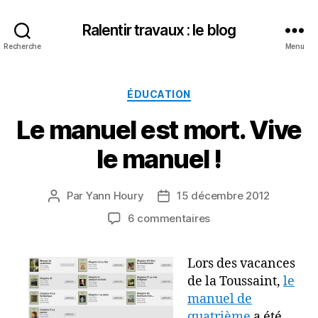
Ralentir travaux : le blog
Recherche
Menu
Catégories
ÉDUCATION
Le manuel est mort. Vive
le manuel !
Par
Yann Houry
15 décembre 2012
Auteur
Date
de
de
sur
6 commentaires
l’article
l’article
Le
manuel
Lors des vacances
est
de la Toussaint,
mort.
le
Vive
manuel de
le
quatrième
a été