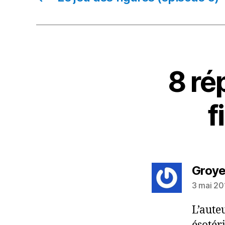
8 ré
f
Groye
3 mai 20
L’aute