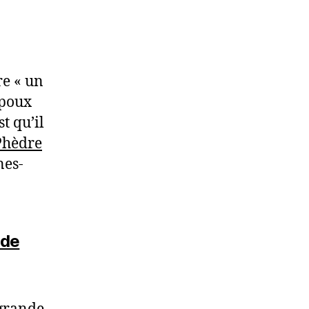
re « un
époux
t qu’il
Phèdre
nes-
ade