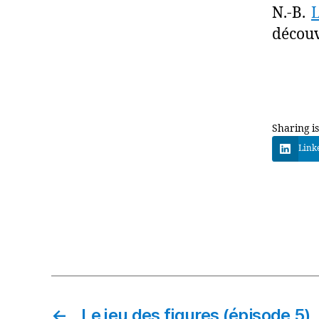
N.-B.
L
découv
Sharing is
Link
←
Le jeu des figures (épisode 5)