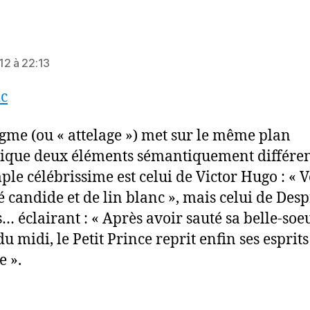
it :
12 à 22:13
c
gme (ou « attelage ») met sur le même plan
ique deux éléments sémantiquement différen
ple célébrissime est celui de Victor Hugo : « V
é candide et de lin blanc », mais celui de Des
s… éclairant : « Après avoir sauté sa belle-soeu
u midi, le Petit Prince reprit enfin ses esprits
 ».