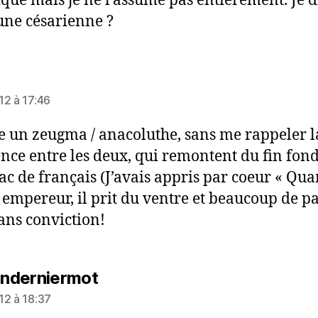
ique mais je ne l’assume pas entièrement. Je d
une césarienne ?
dit :
12 à 17:46
te un zeugma / anacoluthe, sans me rappeler l
ence entre les deux, qui remontent du fin fon
c de français (J’avais appris par coeur « Qua
 empereur, il prit du ventre et beaucoup de p
ans conviction!
dit :
nderniermot
12 à 18:37