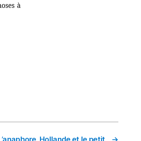
hoses à
L’anaphore, Hollande et le petit
→