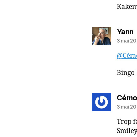
Kakemp
d
Yann
3 mai 20
@Cémo
Bingo 
Cémo
3 mai 20
Trop f
Smiley,