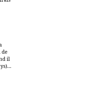
irais
a
d de
nd il
ays)…