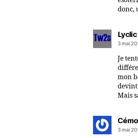
ésotér
donc, 
Lyclic
3 mai 20
Je ten
différ
mon ba
devint
Mais s
Cémo
3 mai 20