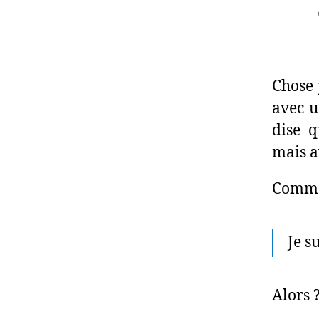
Chose 
avec u
dise q
mais a
Commen
Je s
Alors 