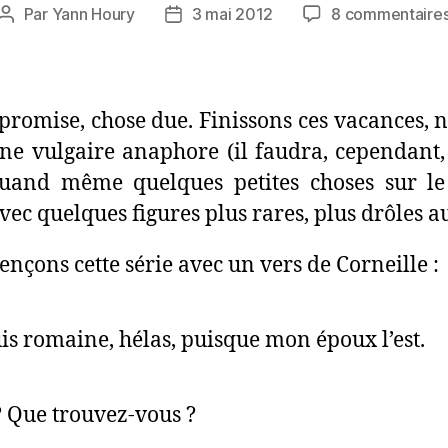
Par
Yann Houry
3 mai 2012
8 commentaire
Auteur
Date
de
de
l’article
l’article
promise, chose due. Finissons ces vacances, 
ne vulgaire anaphore (il faudra, cependant,
uand même quelques petites choses sur le 
vec quelques figures plus rares, plus drôles au
çons cette série avec un vers de Corneille :
uis romaine, hélas, puisque mon époux l’est.
? Que trouvez-vous ?