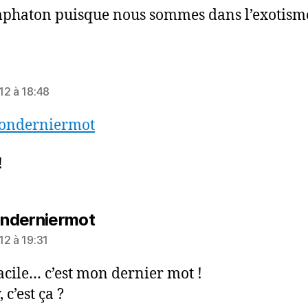
haton puisque nous sommes dans l’exotism
it :
12 à 18:48
nderniermot
!
dit :
nderniermot
12 à 19:31
acile… c’est mon dernier mot !
 c’est ça ?