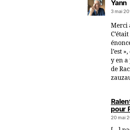
d
Yann
3 mai 20
Merci 
C’étai
énoncé
l’est »
y en a
de Raci
zauzau
Ralen
pour 
20 mai 2