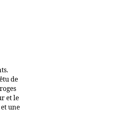
ts.
êtu de
proges
r et le
 et une