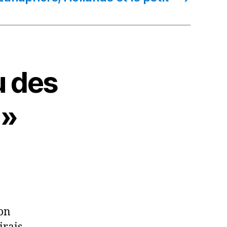
u des
 »
ion