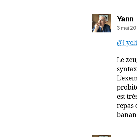
d
Yann
3 mai 20
@Lycli
Le zeu
syntax
L’exem
probit
est trè
repas d
banane