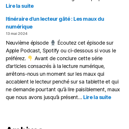
:
Lire la suite
IA
&
Itinéraire d’un lecteur gâté : Les maux du
Différenciation
numérique
13 mai 2024
Neuvième épisode
Écoutez cet épisode sur
Apple Podcast, Spotify ou ci-dessous si vous le
préférez.
Avant de conclure cette série
d’articles consacrés à la lecture numérique,
arrêtons-nous un moment sur les maux qui
accablent le lecteur penché sur sa tablette et qui
ne demande pourtant qu’à lire paisiblement, maux
:
que nous avons jusqu’à présent…
Lire la suite
Itinérai
d’un
lecteur
gâté : 
maux