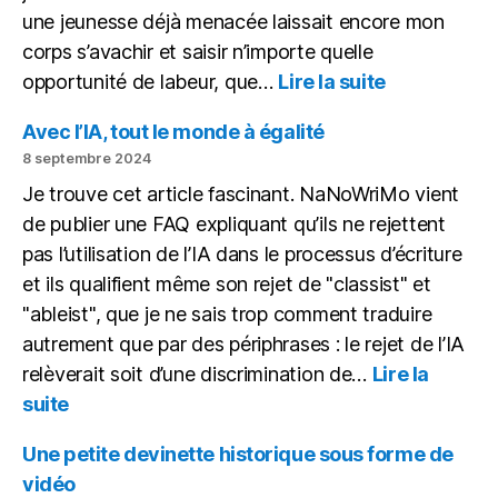
une jeunesse déjà menacée laissait encore mon
corps s’avachir et saisir n’importe quelle
:
opportunité de labeur, que…
Lire la suite
Mon
bureau
Avec l’IA, tout le monde à égalité
(novembre
8 septembre 2024
2024)
Je trouve cet article fascinant. NaNoWriMo vient
de publier une FAQ expliquant qu’ils ne rejettent
pas l’utilisation de l’IA dans le processus d’écriture
et ils qualifient même son rejet de "classist" et
"ableist", que je ne sais trop comment traduire
autrement que par des périphrases : le rejet de l’IA
relèverait soit d’une discrimination de…
Lire la
:
suite
Avec
l’IA,
Une petite devinette historique sous forme de
tout
vidéo
le