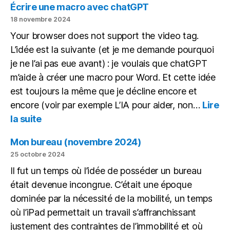
des
Écrire une macro avec chatGPT
copies
18 novembre 2024
avec
Your browser does not support the video tag.
une
L’idée est la suivante (et je me demande pourquoi
IA
en
je ne l’ai pas eue avant) : je voulais que chatGPT
local
m’aide à créer une macro pour Word. Et cette idée
est toujours la même que je décline encore et
encore (voir par exemple L’IA pour aider, non…
Lire
:
la suite
Écrire
une
Mon bureau (novembre 2024)
macro
25 octobre 2024
avec
Il fut un temps où l’idée de posséder un bureau
chatGPT
était devenue incongrue. C’était une époque
dominée par la nécessité de la mobilité, un temps
où l’iPad permettait un travail s’affranchissant
justement des contraintes de l’immobilité et où