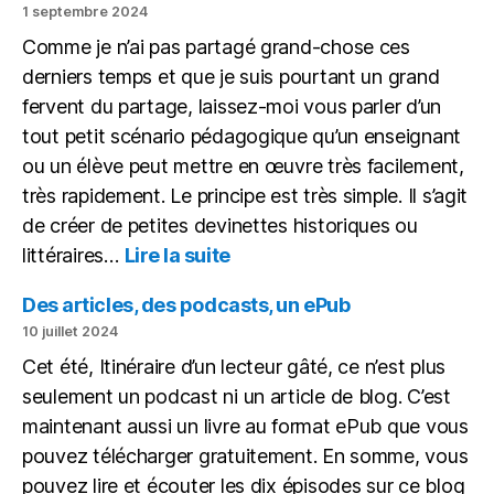
1 septembre 2024
monde
Comme je n’ai pas partagé grand-chose ces
à
égalité
derniers temps et que je suis pourtant un grand
fervent du partage, laissez-moi vous parler d’un
tout petit scénario pédagogique qu’un enseignant
ou un élève peut mettre en œuvre très facilement,
très rapidement. Le principe est très simple. Il s’agit
de créer de petites devinettes historiques ou
:
littéraires…
Lire la suite
Une
petite
Des articles, des podcasts, un ePub
devinette
10 juillet 2024
historique
Cet été, Itinéraire d’un lecteur gâté, ce n’est plus
sous
seulement un podcast ni un article de blog. C’est
forme
de
maintenant aussi un livre au format ePub que vous
vidéo
pouvez télécharger gratuitement. En somme, vous
pouvez lire et écouter les dix épisodes sur ce blog