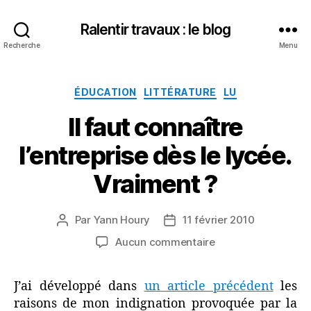
Ralentir travaux : le blog
Recherche
Menu
Catégories
ÉDUCATION
LITTÉRATURE
LU
Il faut connaître
l’entreprise dès le lycée.
Vraiment ?
Par
Yann Houry
11 février 2010
Auteur
Date
de
de
sur
Aucun commentaire
l’article
l’article
Il
faut
J’ai développé dans
un article précédent
les
connaître
raisons de mon indignation provoquée par la
l’entreprise