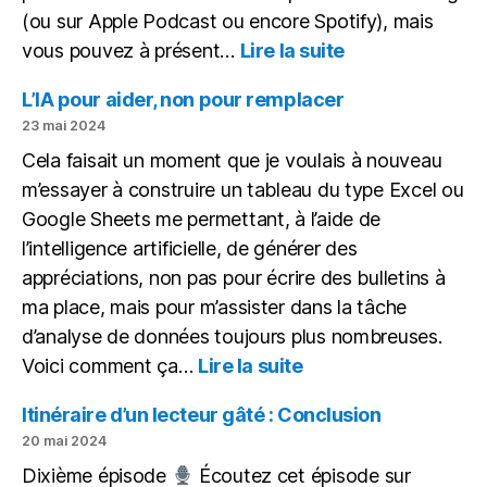
(ou sur Apple Podcast ou encore Spotify), mais
:
vous pouvez à présent…
Lire la suite
Des
articles,
L’IA pour aider, non pour remplacer
des
23 mai 2024
podcasts,
Cela faisait un moment que je voulais à nouveau
un
m’essayer à construire un tableau du type Excel ou
ePub
Google Sheets me permettant, à l’aide de
l’intelligence artificielle, de générer des
appréciations, non pas pour écrire des bulletins à
ma place, mais pour m’assister dans la tâche
d’analyse de données toujours plus nombreuses.
:
Voici comment ça…
Lire la suite
L’IA
pour
Itinéraire d’un lecteur gâté : Conclusion
aider,
20 mai 2024
non
Dixième épisode
Écoutez cet épisode sur
pour