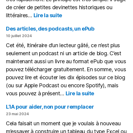
de créer de petites devinettes historiques ou
:
littéraires…
Lire la suite
Une
petite
Des articles, des podcasts, un ePub
devinette
10 juillet 2024
historique
Cet été, Itinéraire d’un lecteur gâté, ce n’est plus
sous
seulement un podcast ni un article de blog. C’est
forme
de
maintenant aussi un livre au format ePub que vous
vidéo
pouvez télécharger gratuitement. En somme, vous
pouvez lire et écouter les dix épisodes sur ce blog
(ou sur Apple Podcast ou encore Spotify), mais
:
vous pouvez à présent…
Lire la suite
Des
articles,
L’IA pour aider, non pour remplacer
des
23 mai 2024
podcasts,
Cela faisait un moment que je voulais à nouveau
un
m’essayer à construire un tableau du type Excel ou
ePub