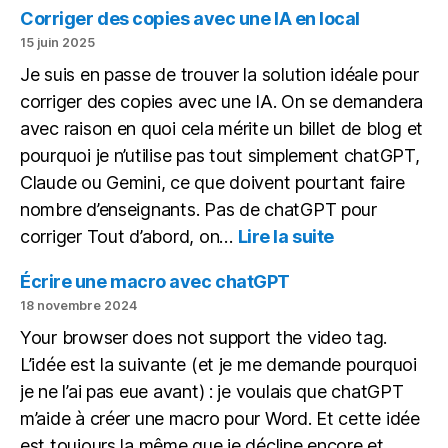
Corriger des copies avec une IA en local
15 juin 2025
Je suis en passe de trouver la solution idéale pour
corriger des copies avec une IA. On se demandera
avec raison en quoi cela mérite un billet de blog et
pourquoi je n’utilise pas tout simplement chatGPT,
Claude ou Gemini, ce que doivent pourtant faire
nombre d’enseignants. Pas de chatGPT pour
:
corriger Tout d’abord, on…
Lire la suite
Corriger
des
Écrire une macro avec chatGPT
copies
18 novembre 2024
avec
Your browser does not support the video tag.
une
L’idée est la suivante (et je me demande pourquoi
IA
en
je ne l’ai pas eue avant) : je voulais que chatGPT
local
m’aide à créer une macro pour Word. Et cette idée
est toujours la même que je décline encore et