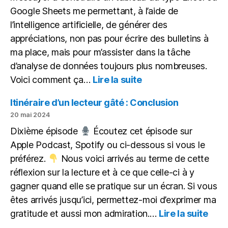
Google Sheets me permettant, à l’aide de
l’intelligence artificielle, de générer des
appréciations, non pas pour écrire des bulletins à
ma place, mais pour m’assister dans la tâche
d’analyse de données toujours plus nombreuses.
:
Voici comment ça…
Lire la suite
L’IA
pour
Itinéraire d’un lecteur gâté : Conclusion
aider,
20 mai 2024
non
Dixième épisode
Écoutez cet épisode sur
pour
Apple Podcast, Spotify ou ci-dessous si vous le
remplacer
préférez.
Nous voici arrivés au terme de cette
réflexion sur la lecture et à ce que celle-ci à y
gagner quand elle se pratique sur un écran. Si vous
êtes arrivés jusqu’ici, permettez-moi d’exprimer ma
:
gratitude et aussi mon admiration.…
Lire la suite
Itiné