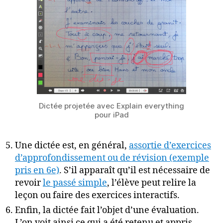
Dictée projetée avec Explain everything
pour iPad
Une dictée est, en général,
assortie d’exercices
d’approfondissement ou de révision (exemple
pris en 6e)
. S’il apparaît qu’il est nécessaire de
revoir
le passé simple
, l’élève peut relire la
leçon ou faire des exercices interactifs.
Enfin, la dictée fait l’objet d’une évaluation.
L’on voit ainsi ce qui a été retenu et appris.