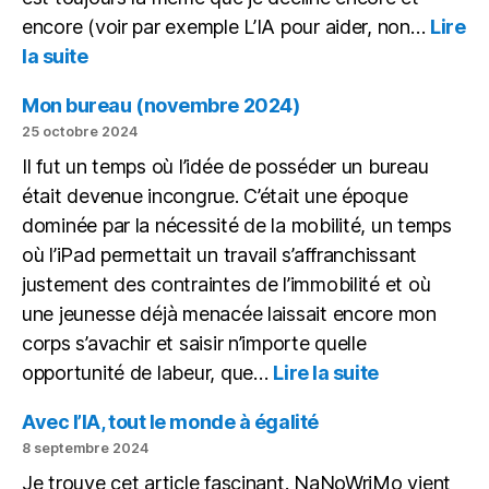
encore (voir par exemple L’IA pour aider, non…
Lire
:
la suite
Écrire
une
Mon bureau (novembre 2024)
macro
25 octobre 2024
avec
Il fut un temps où l’idée de posséder un bureau
chatGPT
était devenue incongrue. C’était une époque
dominée par la nécessité de la mobilité, un temps
où l’iPad permettait un travail s’affranchissant
justement des contraintes de l’immobilité et où
une jeunesse déjà menacée laissait encore mon
corps s’avachir et saisir n’importe quelle
:
opportunité de labeur, que…
Lire la suite
Mon
bureau
Avec l’IA, tout le monde à égalité
(novembre
8 septembre 2024
2024)
Je trouve cet article fascinant. NaNoWriMo vient