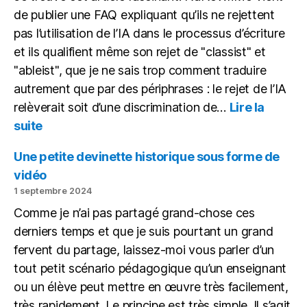
de publier une FAQ expliquant qu’ils ne rejettent
pas l’utilisation de l’IA dans le processus d’écriture
et ils qualifient même son rejet de "classist" et
"ableist", que je ne sais trop comment traduire
autrement que par des périphrases : le rejet de l’IA
relèverait soit d’une discrimination de…
Lire la
:
suite
Avec
l’IA,
Une petite devinette historique sous forme de
tout
vidéo
le
1 septembre 2024
monde
Comme je n’ai pas partagé grand-chose ces
à
égalité
derniers temps et que je suis pourtant un grand
fervent du partage, laissez-moi vous parler d’un
tout petit scénario pédagogique qu’un enseignant
ou un élève peut mettre en œuvre très facilement,
très rapidement. Le principe est très simple. Il s’agit