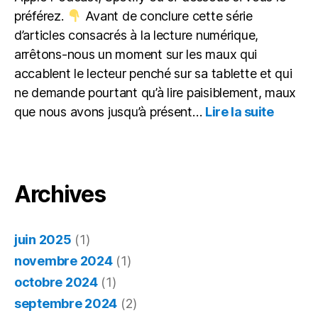
préférez.
Avant de conclure cette série
d’articles consacrés à la lecture numérique,
arrêtons-nous un moment sur les maux qui
accablent le lecteur penché sur sa tablette et qui
ne demande pourtant qu’à lire paisiblement, maux
:
que nous avons jusqu’à présent…
Lire la suite
Itinérai
d’un
lecteur
gâté : 
maux
Archives
du
numéri
juin 2025
(1)
novembre 2024
(1)
octobre 2024
(1)
septembre 2024
(2)