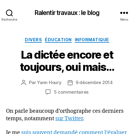
Ralentir travaux : le blog
Recherche
Menu
Catégories
DIVERS
ÉDUCATION
INFORMATIQUE
La dictée encore et
toujours, oui mais…
Par
Yann Houry
9 décembre 2014
Auteur
Date
de
de
sur
5 commentaires
l’article
l’article
La
dictée
On parle beaucoup d’orthographe ces derniers
encore
temps, notamment
sur Twitter
.
et
toujours,
oui
Je me
suis souvent demandé comment l’évaluer