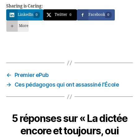
Sharing is Caring:
LinkedIn
Twitter
Facebook
0
0
0
More
←
Premier ePub
→
Ces pédagogos qui ont assassiné l’École
5 réponses sur « La dictée
encore et toujours, oui