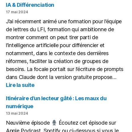
d’un
IA & Différenciation
lect
17 mai 2024
gâté
J’ai récemment animé une formation pour l’équipe
de lettres du LFI, formation qui ambitionne de
montrer comment on peut tirer parti de
l’intelligence artificielle pour différencier et
notamment, dans le contexte des dernières
réformes, faciliter la création de groupes de
besoins. La focale portait sur l’écriture de prompts
dans Claude dont la version gratuite propose…
:
Lire la suite
IA
&
Itinéraire d’un lecteur gâté : Les maux du
Différenciation
numérique
13 mai 2024
Neuvième épisode
Écoutez cet épisode sur
Apple Podcast, Spotify ou ci-dessous si vous le