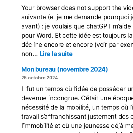
Your browser does not support the video
suivante (et je me demande pourquoi je
avant) : je voulais que chatGPT m’aide
pour Word. Et cette idée est toujours 
décline encore et encore (voir par exem
:
non…
Lire la suite
Écrire
une
Mon bureau (novembre 2024)
macro
25 octobre 2024
avec
Il fut un temps où l’idée de posséder u
chatGPT
devenue incongrue. C’était une époqu
nécessité de la mobilité, un temps où l
travail s’affranchissant justement des 
l’immobilité et où une jeunesse déjà me