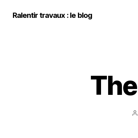
Ralentir travaux : le blog
The
A
d
l