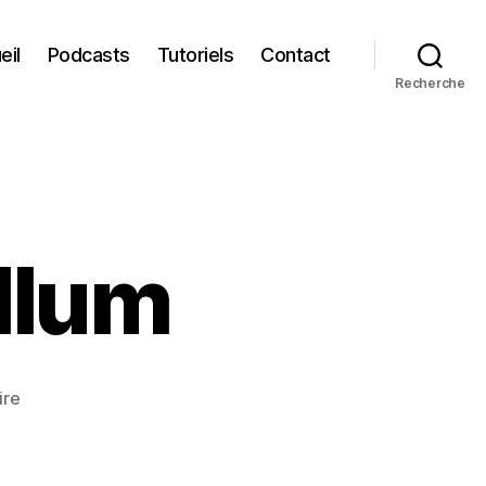
eil
Podcasts
Tutoriels
Contact
Recherche
llum
sur
ire
The
hunt
for