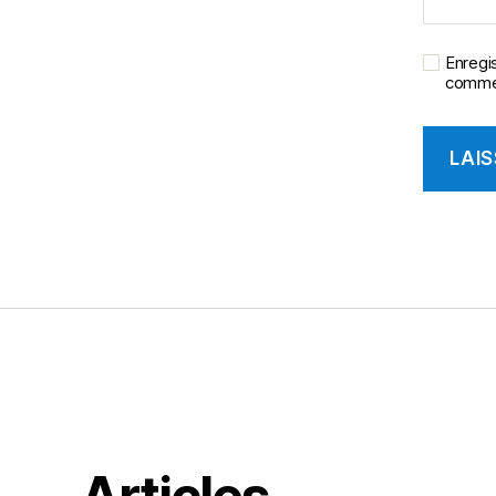
Enregi
commen