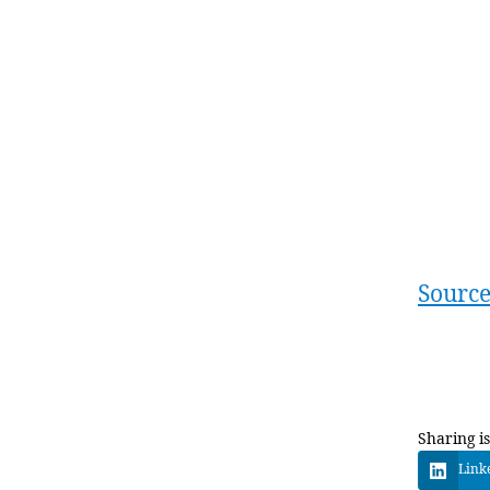
Sourc
Sharing is
Link