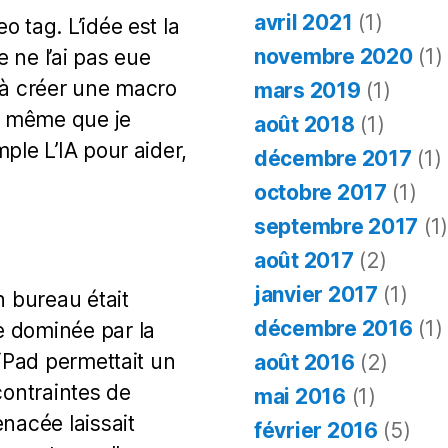
avec
avril 2021
(1)
 tag. L’idée est la
une
novembre 2020
(1)
 ne l’ai pas eue
IA
en
 à créer une macro
mars 2019
(1)
local
la même que je
août 2018
(1)
ple L’IA pour aider,
décembre 2017
(1)
octobre 2017
(1)
septembre 2017
(1
août 2017
(2)
janvier 2017
(1)
n bureau était
décembre 2016
(1)
e dominée par la
’iPad permettait un
août 2016
(2)
contraintes de
mai 2016
(1)
nacée laissait
février 2016
(5)