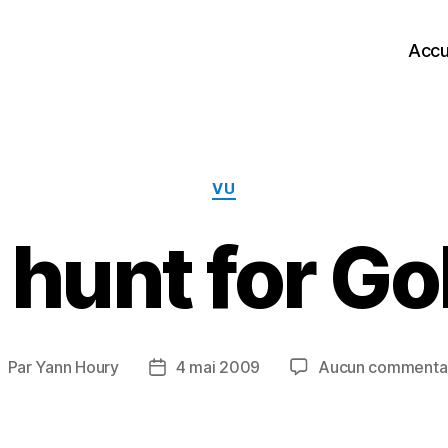
Accu
Catégories
VU
 hunt for Go
Par
Yann Houry
4 mai 2009
Aucun commenta
uteur
Date
e
de
’article
l’article