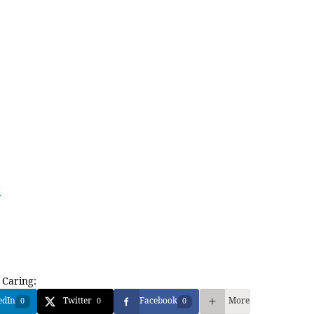
e
 Caring:
edIn
Twitter
Facebook
More
0
0
0