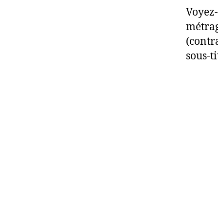
Voyez
métra
(contr
sous-t