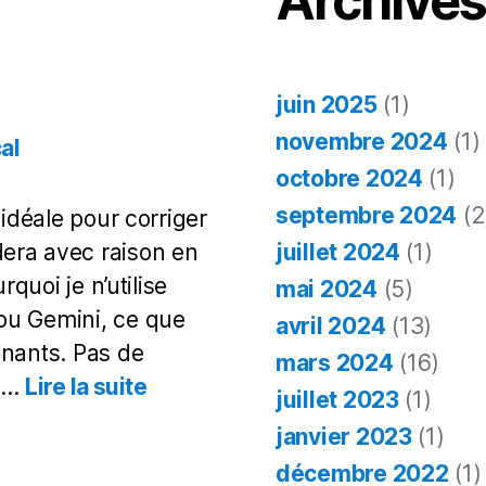
Archive
juin 2025
(1)
novembre 2024
(1)
al
octobre 2024
(1)
septembre 2024
(2
 idéale pour corriger
juillet 2024
(1)
era avec raison en
rquoi je n’utilise
mai 2024
(5)
ou Gemini, ce que
avril 2024
(13)
gnants. Pas de
mars 2024
(16)
:
on…
Lire la suite
juillet 2023
(1)
Corriger
janvier 2023
(1)
des
copies
décembre 2022
(1)