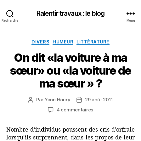
Ralentir travaux : le blog
Recherche
Menu
Catégories
DIVERS
HUMEUR
LITTÉRATURE
On dit «la voiture à ma
sœur» ou «la voiture de
ma sœur » ?
Par
Yann Houry
29 août 2011
Auteur
Date
de
de
sur
4 commentaires
l’article
l’article
On
dit
Nombre d’individus poussent des cris d’orfraie
«la
lorsqu’ils surprennent, dans les propos de leur
voiture