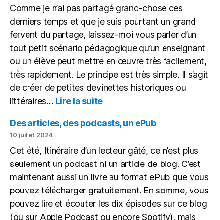
Comme je n’ai pas partagé grand-chose ces
à
égalité
derniers temps et que je suis pourtant un grand
fervent du partage, laissez-moi vous parler d’un
tout petit scénario pédagogique qu’un enseignant
ou un élève peut mettre en œuvre très facilement,
très rapidement. Le principe est très simple. Il s’agit
de créer de petites devinettes historiques ou
:
littéraires…
Lire la suite
Une
petite
Des articles, des podcasts, un ePub
devinette
10 juillet 2024
historique
Cet été, Itinéraire d’un lecteur gâté, ce n’est plus
sous
seulement un podcast ni un article de blog. C’est
forme
de
maintenant aussi un livre au format ePub que vous
vidéo
pouvez télécharger gratuitement. En somme, vous
pouvez lire et écouter les dix épisodes sur ce blog
(ou sur Apple Podcast ou encore Spotify), mais