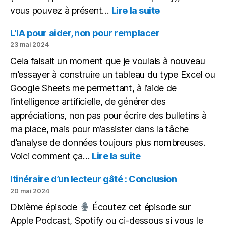
:
vous pouvez à présent…
Lire la suite
Des
articles,
L’IA pour aider, non pour remplacer
des
23 mai 2024
podcasts,
Cela faisait un moment que je voulais à nouveau
un
m’essayer à construire un tableau du type Excel ou
ePub
Google Sheets me permettant, à l’aide de
l’intelligence artificielle, de générer des
appréciations, non pas pour écrire des bulletins à
ma place, mais pour m’assister dans la tâche
d’analyse de données toujours plus nombreuses.
:
Voici comment ça…
Lire la suite
L’IA
pour
Itinéraire d’un lecteur gâté : Conclusion
aider,
20 mai 2024
non
Dixième épisode
Écoutez cet épisode sur
pour
Apple Podcast, Spotify ou ci-dessous si vous le
remplacer