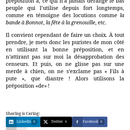
préposition à, ce qui n’a jamais dérangé le bas
peuple qui l’utilise depuis fort longtemps,
comme en témoigne des locutions comme
la
bande à Bonnot
,
la fête à la grenouille
, etc.
Il convient cependant de faire un choix. À tout
prendre, je mets donc les puristes de mon côté
en utilisant la bonne préposition, et en
n’attirant pas sur moi la désapprobation des
censeurs. Et puis, on ne glisse pas sur une
merde à chien, on ne s’exclame pas « Fils à
pute », que diantre ! Alors utilisons la
préposition «de» !
Sharing is Caring:
LinkedIn
Twitter
Facebook
0
0
0