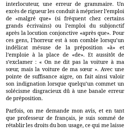
à
interlocuteur, une erreur de grammaire. Un
ma
excès de rigueur les conduit à mépriser l’emploi
sœur»
de «malgré que» (si fréquent chez certains
ou
grands écrivains) ou l’emploi du subjonctif
«la
après la locution conjonctive «après que». Pour
voiture
ces gens, l’horreur est à son comble lorsqu’un
de
indélicat mésuse de la préposition «à» et
ma
sœur
l’emploie à la place de «de». Et aussitôt de
»
s’exclamer : « On ne dit pas la voiture à ma
?
sœur, mais la voiture de ma sœur ». Avec une
pointe de suffisance aigre, on fait ainsi valoir
son indignation lorsque quelqu’un commet un
solécisme disgracieux dû à une banale erreur
de préposition.
Parfois, on me demande mon avis, et en tant
que professeur de français, je suis sommé de
rétablir les droits du bon usage, ce qui me laisse