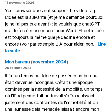
copies
18 novembre 2024
avec
Your browser does not support the video tag.
une
L’idée est la suivante (et je me demande pourquoi
IA
en
je ne l’ai pas eue avant) : je voulais que chatGPT
local
m’aide à créer une macro pour Word. Et cette idée
est toujours la même que je décline encore et
encore (voir par exemple L’IA pour aider, non…
Lire
:
la suite
Écrire
une
Mon bureau (novembre 2024)
macro
25 octobre 2024
avec
Il fut un temps où l’idée de posséder un bureau
chatGPT
était devenue incongrue. C’était une époque
dominée par la nécessité de la mobilité, un temps
où l’iPad permettait un travail s’affranchissant
justement des contraintes de l’immobilité et où
une jeunesse déjà menacée laissait encore mon