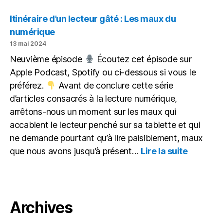
IA
&
Itinéraire d’un lecteur gâté : Les maux du
Différenciation
numérique
13 mai 2024
Neuvième épisode
Écoutez cet épisode sur
Apple Podcast, Spotify ou ci-dessous si vous le
préférez.
Avant de conclure cette série
d’articles consacrés à la lecture numérique,
arrêtons-nous un moment sur les maux qui
accablent le lecteur penché sur sa tablette et qui
ne demande pourtant qu’à lire paisiblement, maux
:
que nous avons jusqu’à présent…
Lire la suite
Itinérai
d’un
lecteur
gâté : 
maux
Archives
du