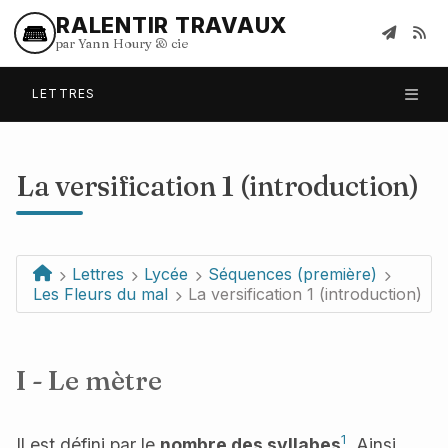
RALENTIR TRAVAUX
par Yann Houry
&
cie
LETTRES
La versification 1 (introduction)
Lettres
Lycée
Séquences (première)
Les Fleurs du mal
La versification 1 (introduction)
I - Le mètre
1
Il est défini par le
nombre des syllabes
. Ainsi