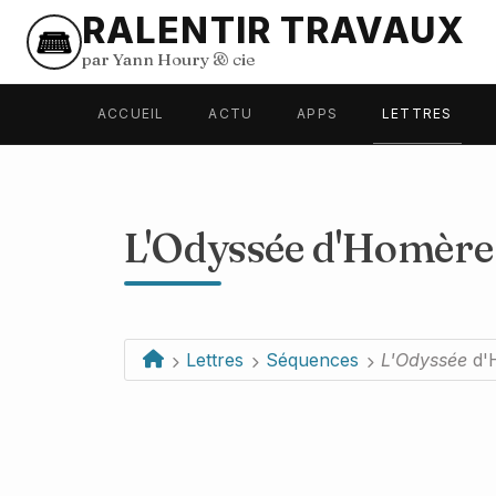
RALENTIR TRAVAUX
par Yann Houry
&
cie
ACCUEIL
ACTU
APPS
LETTRES
L'Odyssée
d'Homère
Lettres
Séquences
L'Odyssée
d'
1 / 15