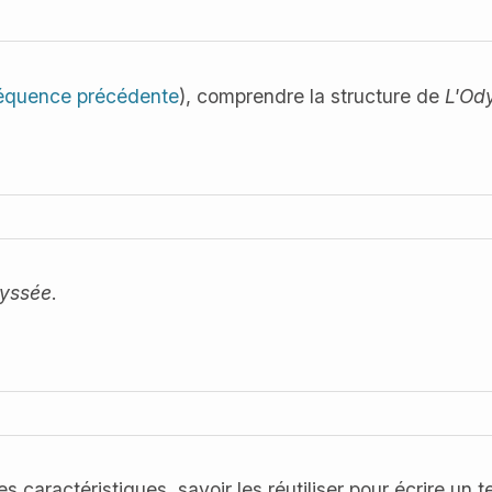
équence précédente
), comprendre la structure de
L'Od
yssée
.
es caractéristiques, savoir les réutiliser pour écrire un 