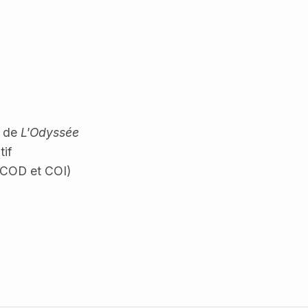
t de
L'Odyssée
tif
(COD et COI)