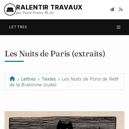
RALENTIR TRAVAUX
par Yann Houry
&
cie
LETTRES
Les Nuits de Paris (extraits)
Lettres
Textes
Les Nuits de Paris
de Rétif
de la Bretonne (suite)