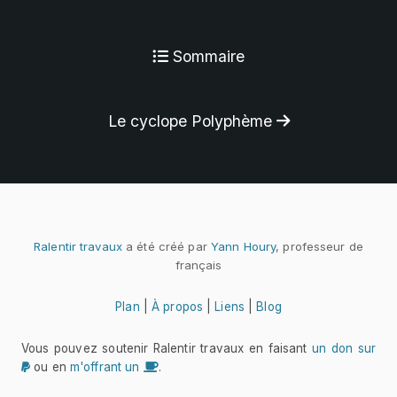
Sommaire
Le cyclope Polyphème
Ralentir travaux
a été créé par
Yann Houry
, professeur de
français
Plan
|
À propos
|
Liens
|
Blog
Vous pouvez soutenir Ralentir travaux en faisant
un don sur
ou en
m'offrant un
.