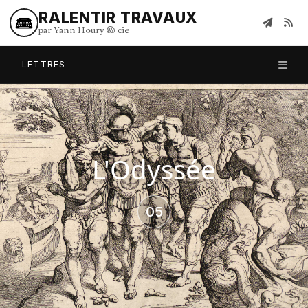
RALENTIR TRAVAUX
par Yann Houry
&
cie
LETTRES
L'Odyssée
05