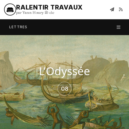
RALENTIR TRAVAUX
par Yann Houry
&
cie
LETTRES
L’Odyssée
08