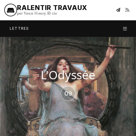
RALENTIR TRAVAUX
par Yann Houry
&
cie
LETTRES
L'Odyssée
09