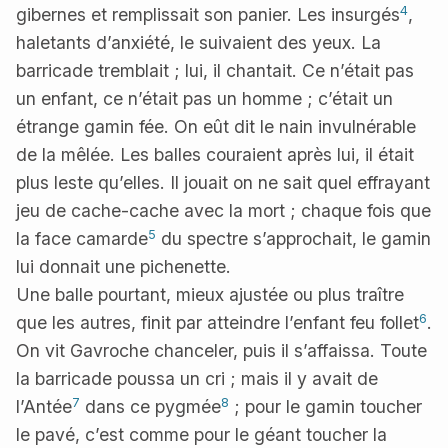
4
gibernes et remplissait son panier. Les insurgés
,
haletants d’anxiété, le suivaient des yeux. La
barricade tremblait ; lui, il chantait. Ce n’était pas
un enfant, ce n’était pas un homme ; c’était un
étrange gamin fée. On eût dit le nain invulnérable
de la mêlée. Les balles couraient après lui, il était
plus leste qu’elles. Il jouait on ne sait quel effrayant
jeu de cache-cache avec la mort ; chaque fois que
5
la face camarde
du spectre s’approchait, le gamin
lui donnait une pichenette.
Une balle pourtant, mieux ajustée ou plus traître
6
que les autres, finit par atteindre l’enfant feu follet
.
On vit Gavroche chanceler, puis il s’affaissa. Toute
la barricade poussa un cri ; mais il y avait de
7
8
l’Antée
dans ce pygmée
; pour le gamin toucher
le pavé, c’est comme pour le géant toucher la