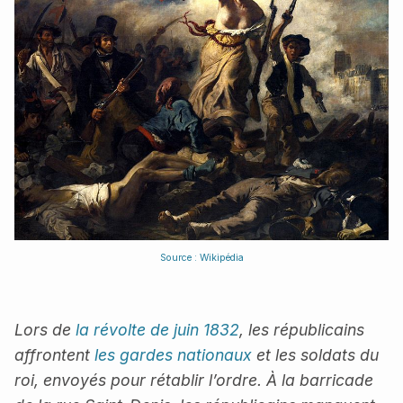
Source : Wikipédia
Lors de
la révolte de juin 1832
, les républicains
affrontent
les gardes nationaux
et les soldats du
roi, envoyés pour rétablir l’ordre. À la barricade