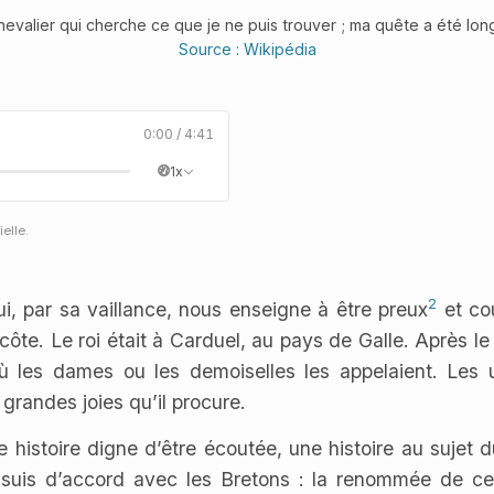
hevalier qui cherche ce que je ne puis trouver ; ma quête a été lon
Source : Wikipédia
0:00
/
4:41
1x
elle.
2
ui, par sa vaillance, nous enseigne à être preux
et cou
côte. Le roi était à Carduel, au pays de Galle. Après le
où les dames ou les demoiselles les appelaient. Les u
grandes joies qu’il procure.
 histoire digne d’être écoutée, une histoire au sujet du
e suis d’accord avec les Bretons : la renommée de ce r