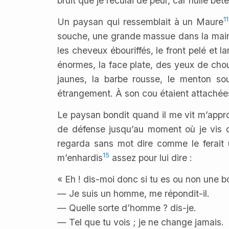
bruit que je reculai de peur, car nulle bêt
11
Un paysan qui ressemblait à un Maure
souche, une grande massue dans la main. J
les cheveux ébouriffés, le front pelé et
énormes, la face plate, des yeux de cho
jaunes, la barbe rousse, le menton sou
étrangement. À son cou étaient attaché
Le paysan bondit quand il me vit m’approch
de défense jusqu’au moment où je vis qu’
regarda sans mot dire comme le ferait un
15
m’enhardis
assez pour lui dire :
« Eh ! dis-moi donc si tu es ou non une b
— Je suis un homme, me répondit-il.
— Quelle sorte d’homme ? dis-je.
— Tel que tu vois ; je ne change jamais.