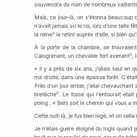
souviendra du nom de nombreux vaillants
Mais, ce jour-là, on s’étonna beaucoup d
n’avait jamais vu le roi, lors d’une telle 
4
la reine
le retint auprès d’elle, si bien qu’
À la porte de la chambre, se trouvaien
5
Calogrenant, un chevalier fort avenant
,
« Il y a près de six ans, j’allais seul e
ma droite, dans une épaisse forêt. C’était
Près d’un jour entier, j’allai chevauchant a
8
bretèche
. Le fossé qui l’entourait étai
poing : « Béni soit le chemin qui vous a me
Cette nuit-là, je fus bien logé, et on sell
Je n’étais guère éloigné du logis quand j