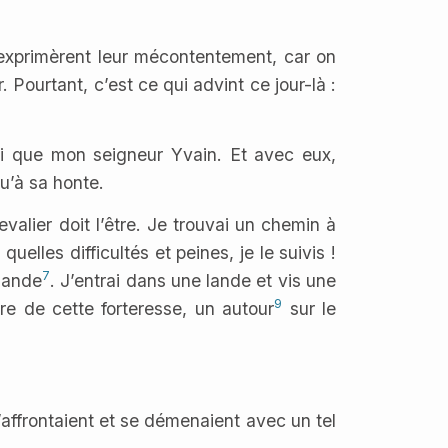
s exprimèrent leur mécontentement, car on
. Pourtant, c’est ce qui advint ce jour-là :
si que mon seigneur Yvain. Et avec eux,
u’à sa honte.
alier doit l’être. Je trouvai un chemin à
elles difficultés et peines, je le suivis !
7
liande
. J’entrai dans une lande et vis une
9
tre de cette forteresse, un autour
sur le
affrontaient et se démenaient avec un tel