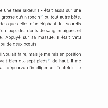
 une telle laideur ! - était assis sur une
12
s grosse qu’un roncin
ou tout autre bête,
ndes que celles d’un éléphant, les sourcils
un loup, des dents de sanglier aiguës et
ue. Appuyé sur sa massue, il était vêtu
 ou de deux bœufs.
l voulait faire, mais je me mis en position
14
vait bien dix-sept pieds
de haut. Il me
it dépourvu d’intelligence. Toutefois, je