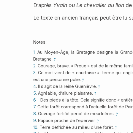
D’après
Yvain ou Le chevalier au lion
de 
Le texte en ancien français peut être lu s
Notes :
1
. Au Moyen-Âge, la Bretagne désigne la Grande
Bretagne.
2
. Courage, brave. « Preux » est de la même fami
3
. Ce mot vient de « courtoisie », terme qui eng
est une personne polie.
4
. Il s’agit de la reine Guenièvre.
5
. Agréable, d’allure plaisante.
6
- Des pieds à la tête. Cela signifie donc « entièr
7
. Cette forêt correspond à l’actuelle forêt de Pa
8
. Ouvrage fortifié percé de meurtrières.
9
. Rapace proche de l’épervier.
10
. Terre défrichée au milieu d’une forêt.