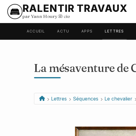
RALENTIR TRAVAUX
par Yann Houry
&
cie
ACCUEIL
ACTU
APPS
LETTRES
La mésaventure de 
Lettres
Séquences
Le chevalier