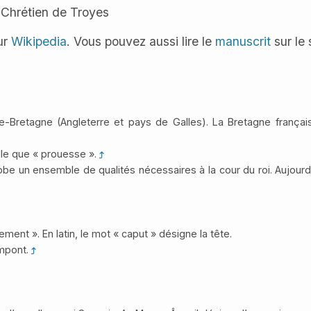
Chrétien de Troyes
ur
Wikipedia
. Vous pouvez aussi lire le
manuscrit
sur le 
-Bretagne (Angleterre et pays de Galles). La Bretagne français
lle que « prouesse ».
lobe un ensemble de qualités nécessaires à la cour du roi. Aujour
ement ». En latin, le mot « caput » désigne la tête.
impont.