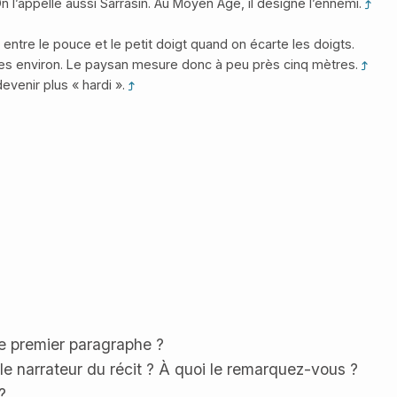
 l’appelle aussi Sarrasin. Au Moyen Âge, il désigne l’ennemi.
entre le pouce et le petit doigt quand on écarte les doigts.
res environ. Le paysan mesure donc à peu près cinq mètres.
devenir plus « hardi ».
 le premier paragraphe ?
le narrateur du récit ? À quoi le remarquez-vous ?
?