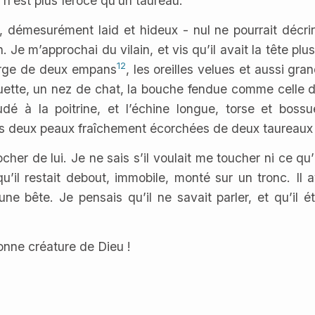
e n’est plus féroce qu’un taureau.
, démesurément laid et hideux - nul ne pourrait décrire
e m’approchai du vilain, et vis qu’il avait la tête plu
12
 large de deux empans
, les oreilles velues et aussi gra
uette, un nez de chat, la bouche fendue comme celle d’
dé à la poitrine, et l’échine longue, torse et boss
es deux peaux fraîchement écorchées de deux taureaux
er de lui. Je ne sais s’il voulait me toucher ni ce qu’i
il restait debout, immobile, monté sur un tronc. Il a
e bête. Je pensais qu’il ne savait parler, et qu’il éta
onne créature de Dieu !