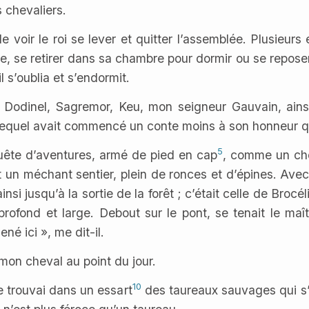
 chevaliers.
e voir le roi se lever et quitter l’assemblée. Plusieur
fête, se retirer dans sa chambre pour dormir ou se reposer
il s’oublia et s’endormit.
t Dodinel, Sagremor, Keu, mon seigneur Gauvain, ain
 lequel avait commencé un conte moins à son honneur q
5
n quête d’aventures, armé de pied en cap
, comme un chev
 un méchant sentier, plein de ronces et d’épines. Avec qu
insi jusqu’à la sortie de la forêt ; c’était celle de Brocé
t profond et large. Debout sur le pont, se tenait le maî
né ici », me dit-il.
a mon cheval au point du jour.
10
e trouvai dans un essart
des taureaux sauvages qui s’