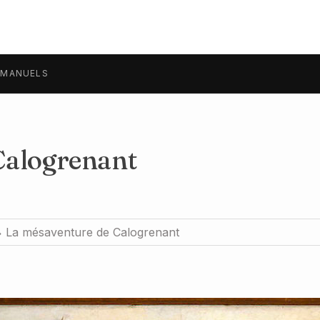
MANUELS
Calogrenant
La mésaventure de Calogrenant