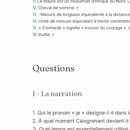
11
. Le Maure est un musulman d’Afrique du Nord. On
12
. Cheval de somme.
13
- Mesure de longueur équivalente à la distance 
14
. Unité de mesure équivalant à trente centimèt
15
. « S’enhardir » signifie « trouver du courage », 
16
. Inutile.
Questions
I - La narration
1. Qui le pronom « je » désigne-t-il dans
2. À quel moment Calogrenant devient-il 
3. Quel temps est essentiellement utilisé 