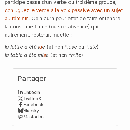
participe passé d’un verbe du troisième groupe,
conjuguez le verbe à la voix passive avec un sujet
au féminin
. Cela aura pour effet de faire entendre
la consonne finale (ou son absence) qui,
autrement, resterait muette :
la lettre a été l
u
e
(et non *
luse
ou *
lute
)
la table a été mi
s
e
(et non *
mite
)
Partager
LinkedIn
Twitter/X
Facebook
Bluesky
Mastodon