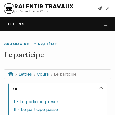
RALENTIR TRAVAUX
par Yann Houry
&
cie
LETTRES
GRAMMAIRE · CINQUIÈME
Le participe
Lettres
Cours
Le participe
Plan du cours
I - Le participe présent
II - Le participe passé