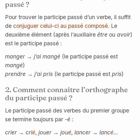
passé ?
Pour trouver le participe passé d’un verbe, il suffit
de
conjuguer celui-ci au passé composé
. Le
deuxième élément (après l’auxiliaire
être
ou
avoir
)
est le participe passé :
manger
→
j’ai mangé
(le participe passé est
mangé
)
prendre
→
j’ai pris
(le participe passé est
pris
)
2. Comment connaître l’orthographe
du participe passé ?
Le participe passé des verbes du premier groupe
se termine toujours par
-é
:
crier
→
cri
é
,
jouer
→
jou
é
,
lancer
→
lanc
é
…