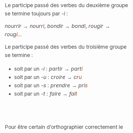
Le participe passé des verbes du deuxième groupe
se termine toujours par
-i
:
nourrir
→
nourr
i
,
bondir
→
bond
i
,
rougir
→
roug
i
…
Le participe passé des verbes du troisième groupe
se termine :
soit par un
-i
:
partir
→
part
i
soit par un
-u
:
croire
→
cr
u
soit par un
-s
:
prendre
→
pri
s
soit par un
-t
:
faire
→
fai
t
Pour être certain d’orthographier correctement le