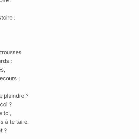
ire :
toire :
trousses.
rds :
es,
secours ;
e plaindre ?
coi ?
 toi,
 à te taire.
t ?