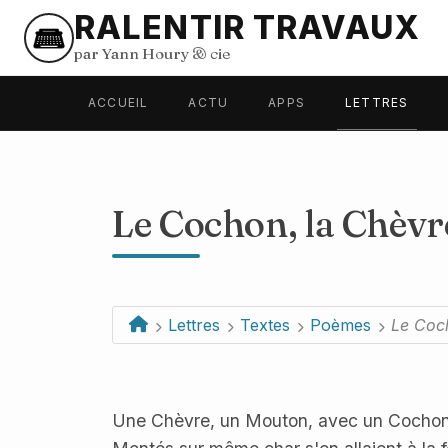
RALENTIR TRAVAUX
par Yann Houry
&
cie
ACCUEIL
ACTU
APPS
LETTRES
Le Cochon, la Chèvr
Lettres
Textes
Poèmes
Le Coch
Une Chèvre, un Mouton, avec un Cochon