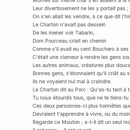
Montés sur même char s'en allaient à la fo
Leur divertissement ne les y portait pas ;
On s'en allait les vendre, à ce que dit l'his
Le Charton n'avait pas dessein
De les mener voir Tabarin,
Dom Pourceau criait en chemin
Comme s'il avait eu cent Bouchers à ses 
C'était une clameur à rendre les gens sou
Les autres animaux, créatures plus douc
Bonnes gens, s'étonnaient qu'il criât au 
Ils ne voyaient nul mal à craindre.
Le Charton dit au Porc : Qu'as-tu tant à t
Tu nous étourdis tous, que ne te tiens-tu 
Ces deux personnes-ci plus honnêtes que
Devraient t'apprendre à vivre, ou du moins
Regarde ce Mouton ; a-t-il dit un seul mo