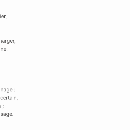
,
er,
harger,
ine.
nnage :
certain,
 ;
 sage.