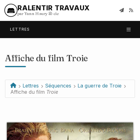
RALENTIR TRAVAUX
par Yann Houry
&
cie
LETTRES
Affiche du film
Troie
Lettres
Séquences
La guerre de Troie
Affiche du film
Troie