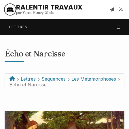
RALENTIR TRAVAUX
par Yann Houry
&
cie
LETTRES
Écho et Narcisse
Lettres
Séquences
Les Métamorphoses
Écho et Narcisse