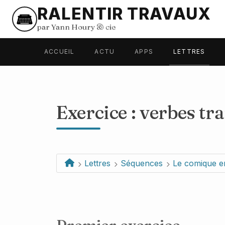
RALENTIR TRAVAUX
par Yann Houry
&
cie
ACCUEIL
ACTU
APPS
LETTRES
Exercice : verbes tra
Lettres
Séquences
Le comique e