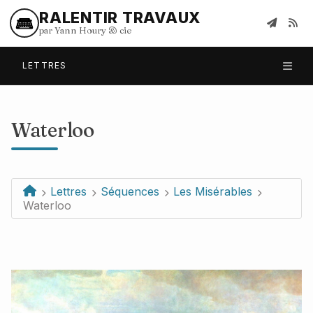
RALENTIR TRAVAUX
par Yann Houry
&
cie
LETTRES
Waterloo
Lettres
Séquences
Les Misérables
Waterloo