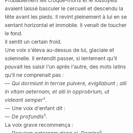
Probablement les croque-morts et le fossoyeur
avaient laissé basculer le cercueil et descendu la
tête avant les pieds. Il revint pleinement à lui en se
sentant horizontal et immobile. Il venait de toucher
le fond.
Il sentit un certain froid.
Une voix s'éleva au-dessus de lui, glaciale et
solennelle. Il entendit passer, si lentement qu'il
pouvait les saisir l'un après l'autre, des mots latins
qu'il ne comprenait pas :
—
Qui dormiunt in terrae pulvere, evigilabunt ; alii
in vitam aeternam, et alii in opprobrium, ut
4
videant semper
.
— Une voix d'enfant dit :
5
—
De profundis
.
La voix grave recommença :
6