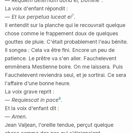
—
Requiem aeternam dona ei, Domine
.
La voix d'enfant répondit :
7
—
Et lux perpetua luceat ei
.
Il entendit sur la planche qui le recouvrait quelque
chose comme le frappement doux de quelques
gouttes de pluie. C'était probablement l'eau bénite.
Il songea : Cela va être fini. Encore un peu de
patience. Le prêtre va s'en aller. Fauchelevent
emmènera Mestienne boire. On me laissera. Puis
Fauchelevent reviendra seul, et je sortirai. Ce sera
l'affaire d'une bonne heure.
La voix grave reprit :
8
—
Requiescat in pace
.
Et la voix d'enfant dit :
—
Amen
.
Jean Valjean, l'oreille tendue, perçut quelque