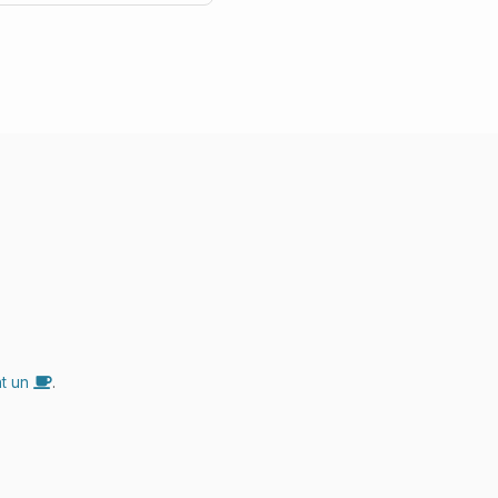
nt un
.