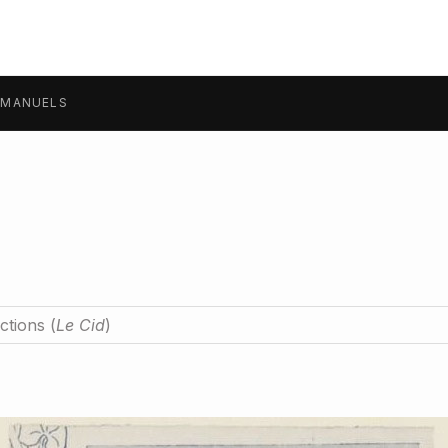
MANUELS
tions (
Le Cid
)