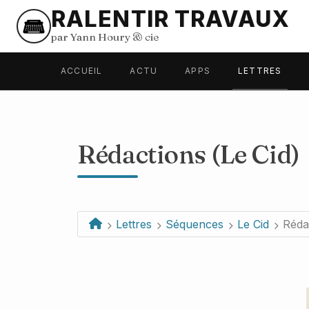
RALENTIR TRAVAUX
par Yann Houry
&
cie
ACCUEIL
ACTU
APPS
LETTRES
Rédactions (
Le Cid
)
Lettres
Séquences
Le Cid
Rédac