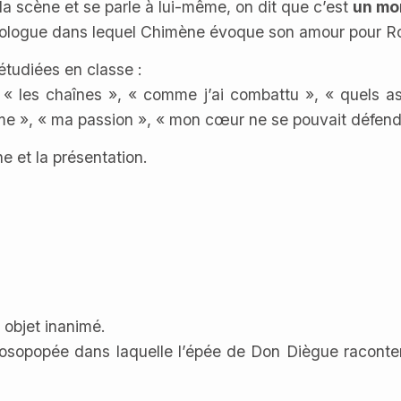
a scène et se parle à lui-même, on dit que c’est
un mo
onologue dans lequel Chimène évoque son amour pour R
 étudiées en classe :
, « les chaînes », « comme j’ai combattu », « quels as
me », « ma passion », « mon cœur ne se pouvait défendr
e et la présentation.
 objet inanimé.
rosopopée dans laquelle l’épée de Don Diègue raconter 