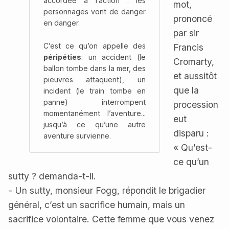
accordée à l’action : les
mot,
personnages vont de danger
prononcé
en danger.
par sir
C’est ce qu’on appelle des
Francis
péripéties
: un accident (le
Cromarty,
ballon tombe dans la mer, des
et aussitôt
pieuvres attaquent), un
que la
incident (le train tombe en
panne) interrompent
procession
momentanément l’aventure...
eut
jusqu’à ce qu’une autre
disparu :
aventure survienne.
« Qu’est-
ce qu’un
sutty ? demanda-t-il.
- Un sutty, monsieur Fogg, répondit le brigadier
général, c’est un sacrifice humain, mais un
sacrifice volontaire. Cette femme que vous venez