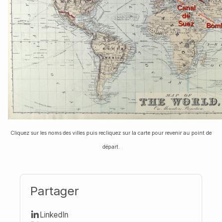
San
Canal
Francisco
de
Suez
Bom
Cliquez sur les noms des villes puis recliquez sur la carte pour revenir au point de
départ.
Partager
LinkedIn