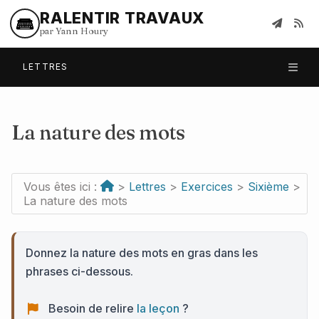
RALENTIR TRAVAUX
par Yann Houry
LETTRES
La nature des mots
Vous êtes ici :
>
Lettres
>
Exercices
>
Sixième
>
La nature des mots
Donnez la nature des mots en gras dans les
phrases ci-dessous.
Besoin de relire
la leçon
?