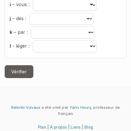
i
– vous :
j
– des :
k
– par :
l
- léger :
Vérifier
Ralentir travaux
a été créé par
Yann Houry
, professeur de
français
Plan
|
À propos
|
Liens
|
Blog