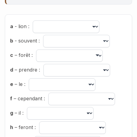
a
- lion :
b
- souvent :
c
– forêt :
d
– prendre :
e
– le :
f
– cependant :
g
– il :
h
– feront :