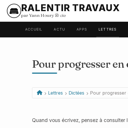
RALENTIR TRAVAUX
par Yann Houry
&
cie
ACCUEIL
ACTU
APPS
LETTRES
Pour progresser en
Lettres
Dictées
Pour progresser 
Quand vous écrivez, pensez à consulter l